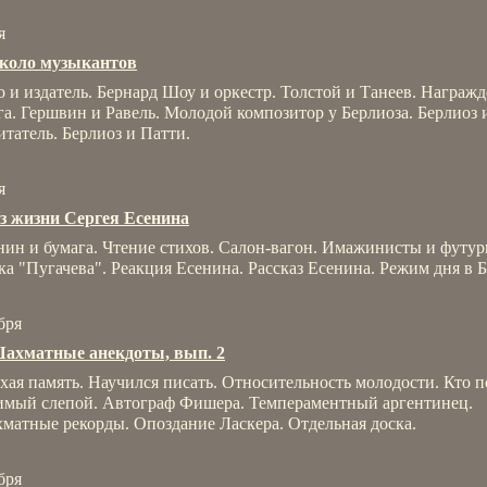
я
коло музыкантов
о и издатель. Бернард Шоу и оркестр. Толстой и Танеев. Награж
га. Гершвин и Равель. Молодой композитор у Берлиоза. Берлиоз 
итатель. Берлиоз и Патти.
я
з жизни Сергея Есенина
нин и бумага. Чтение стихов. Салон-вагон. Имажинисты и футур
ка "Пугачева". Реакция Есенина. Рассказ Есенина. Режим дня в 
бря
ахматные анекдоты, вып. 2
хая память. Научился писать. Относительность молодости. Кто п
мый слепой. Автограф Фишера. Темпераментный аргентинец.
матные рекорды. Опоздание Ласкера. Отдельная доска.
бря