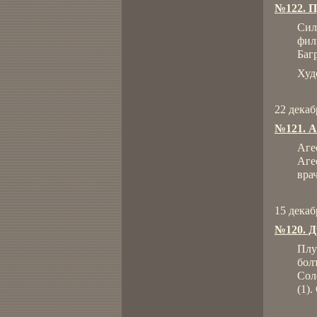
№122. П
Сил
фил
Баг
Худ
22 декаб
№121. А
Аге
Аге
вра
15 декаб
№120. Д
Плу
бол
Сол
(1).