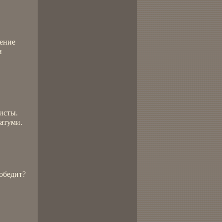
дение
и
исты.
Батуми.
обедит?