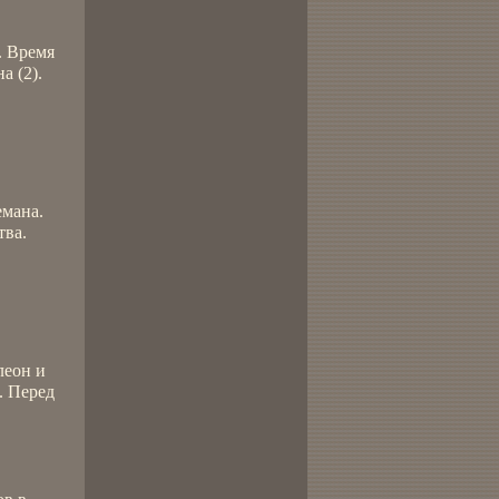
. Время
а (2).
емана.
тва.
леон и
. Перед