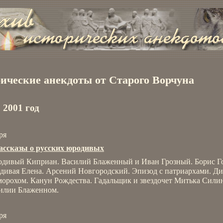
ические анекдоты от Старого Ворчуна
 2001 год
ря
ассказы о русских юродивых
дивый Киприан. Василий Блаженный и Иван Грозный. Борис Г
дивая Елена. Арсений Новгородский. Эпизод с патриархами. Ди
морохом. Канун Рождества. Гадальщик и звездочет Митька Сили
илии Блаженном.
ря