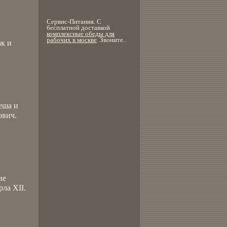
Сервис-Питания. С
бесплатной доставкой
комплексные обеды для
рабочих в москве
. Звоните..
ак и
еша и
ович.
ие
ла XII.