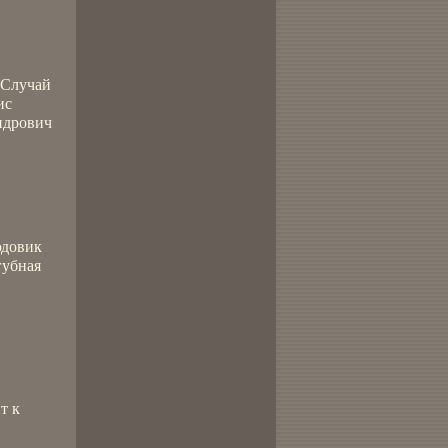
 Случай
ис
ндрович
юдовик
губная
т к