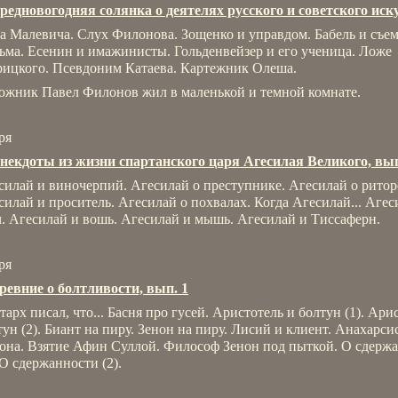
редновогодняя солянка о деятелях русского и советского иск
а Малевича. Слух Филонова. Зощенко и управдом. Бабель и съе
ьма. Есенин и имажинисты. Гольденвейзер и его ученица. Ложе
рицкого. Псевдоним Катаева. Картежник Олеша.
ожник Павел Филонов жил в маленькой и темной комнате.
ря
некдоты из жизни спартанского царя Агесилая Великого, вып
силай и виночерпий. Агесилай о преступнике. Агесилай о ритор
силай и проситель. Агесилай о похвалах. Когда Агесилай... Агес
ч. Агесилай и вошь. Агесилай и мышь. Агесилай и Тиссаферн.
ря
ревние о болтливости, вып. 1
тарх писал, что... Басня про гусей. Аристотель и болтун (1). Ари
тун (2). Биант на пиру. Зенон на пиру. Лисий и клиент. Анахарси
она. Взятие Афин Суллой. Философ Зенон под пыткой. О сдерж
 О сдержанности (2).