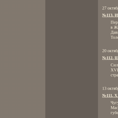
27 октяб
№113. И
Пер
в Ж
Дав
Тол
20 октяб
№112. Ш
Сил
XVI
стр
13 октяб
№111. Х
Чуг
Мас
губ