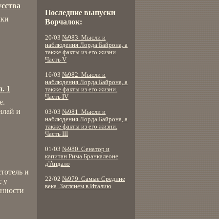
усства
Последние выпуски
мки
Ворчалок:
20/03
№983. Мысли и
наблюдения Лорда Байрона, а
также факты из его жизни.
Часть V
16/03
№982. Мысли и
наблюдения Лорда Байрона, а
. 1
также факты из его жизни.
Часть IV
е.
илай и
03/03
№981. Мысли и
наблюдения Лорда Байрона, а
также факты из его жизни.
Часть III
01/03
№980. Сенатор и
капитан Рима Бранкалеоне
д'Андало
стотель и
22/02
№979. Самые Средние
с у
века. Заглянем в Италию
анности