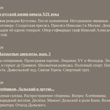
ря
з русской жизни начала XIX века
вая реакция Кутузова. После назначения. Негодование ямщиков.
итомире. Солдатская присяга. Присяга Николаю I в Москве. Ден
ыдов об одном генерале. Обер-гофмаршал граф Николай Алекса
стой.
ря
ахматные анекдоты, вып. 3
а соперников. Проигрывая партию. Людовик XV и Филидор. Л
 и герцог де Граммон. Шахматная разведка. Полезный спорт. Па
асть. Дьявольский ход. Святая Тереза. Смертный грех.
ря
лебников, Дальский и другие...
унная галоша. Распространение сборника. Вопрос Хлебникова.
карадный костюм. Десятка. Мамонт Дальский в роли Кина. Визи
ернатору. Отъезд Дальского.