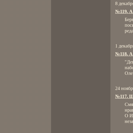
8 декабр
№119. А
Бер
пос
реда
1 декабр
№118. 
"Де
наб
Оле
24 ноябр
№117. Ш
Смя
нра
О И
нез