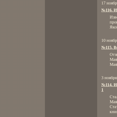
17 ноябр
№116. И
Изв
про
Яко
10 ноябр
№115. В
Отз
Мая
Мая
3 ноября
№114. И
1
Ста
Мая
Ста
кни