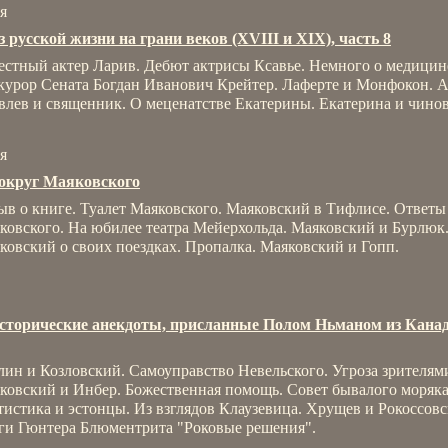
я
з русской жизни на грани веков (XVIII и XIX), часть 8
естный актер Ларив. Дебют актрисы Ксавье. Немного о медицин
курор Сената Богдан Иванович Крейтер. Лаферте и Монфокон. 
влев и священник. О меценатстве Екатерины. Екатерина и чино
я
округ Маяковского
ыв о книге. Туалет Маяковского. Маяковский в Тифлисе. Ответы
ковского. На юбилее театра Мейерхольда. Маяковский и Бурлюк
ковский о своих поездках. Пропалка. Маяковский и Гопп.
сторические анекдоты, присланные Полом Ньманом из Кана
лин и Козловский. Самоуправство Невельского. Угроза зрителям
ковский и Инбер. Божественная помощь. Совет бывалого моряка
тистика и эстонцы. Из взглядов Клаузевица. Хрущев и Рокоссовс
ги Гюнтера Блюментрита "Роковые решения".