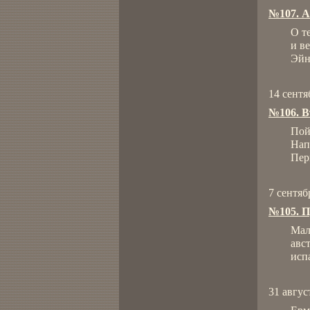
№107. А
О т
и в
Эйн
14 сентя
№106. В
Пой
Нап
Пер
7 сентяб
№105. П
Мал
авс
исп
31 авгус