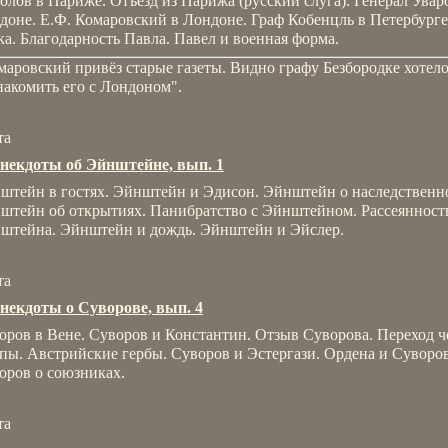
олов в Париже. Отъезд из Парижа (русский слуга). Генерал Увар
доне. Е.Ф. Комаровский в Лондоне. Граф Кобенцль в Петербурге
ка. Благодарность Павла. Павел и военная форма.
маровский привёз старые газеты. Видно графу Безбородке хотел
накомить его с Лондоном".
та
некдоты об Эйнштейне, вып. 1
штейн в гостях. Эйнштейн и Эдисон. Эйнштейн о наследственн
штейн об открытиях. Панибратство с Эйнштейном. Рассеянност
штейна. Эйнштейн и дождь. Эйнштейн и Эйслер.
та
некдоты о Суворове, вып. 4
оров в Вене. Суворов и Константин. Отзыв Суворова. Переход ч
пы. Австрийские гербы. Суворов и Эстергази. Ордена и Суворов
оров о союзниках.
та