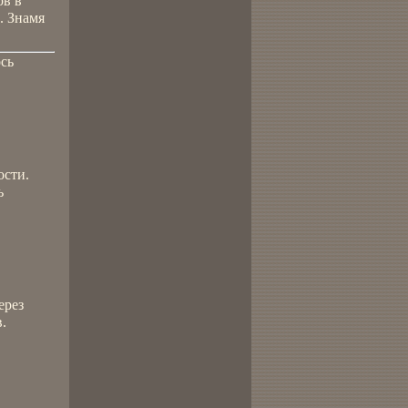
ов в
. Знамя
ось
ости.
ь
ерез
.