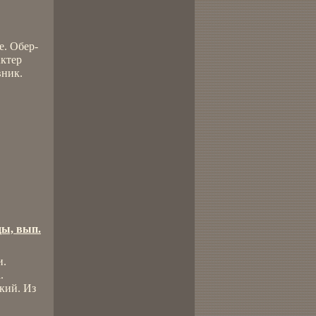
е. Обер-
Актер
вник.
.
ды, вып.
и.
.
кий. Из