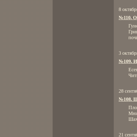
8 октябр
№110. О
Гун
Гри
поч
3 октябр
№109. И
Есе
Чит
28 сентя
№108. Ш
Пло
Мни
Шах
21 сентя