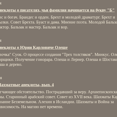
я
некдоты о писателях, чья фамилия начинается на букву "Б"
нс и богач. Брандес и орден. Брехт и молодой драматург. Брехт и
ылки. Совет Брехта. Буаст и дама. Мнение поэта. Молодой Бальз
ктор. Бальзак и мастер. Бальзак и вор.
я
Анекдоты о Юрии Карловиче Олеше
вочка" Суок. О процессе создания "Трех толстяков". Минкус. Ол
орщики. Получение гонорара. Олеша и Лернер. Олеша и Шостак
ша и дерево.
я
ахматные анекдоты, вып. 4
гчающее обстоятельство. Пострадавший за веру. Архиепископск
вы. Старинный арабский совет. Совет из XVII века. Шахматы Кар
оанне Безземельном. Алехин в Исландии. Шахматы и Война за
ависимость. На магию нет времени.