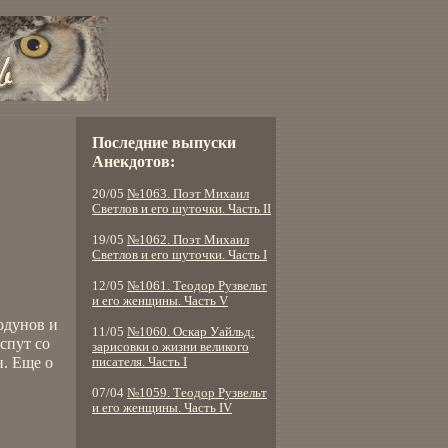
Последние выпуски
Анекдотов:
20/05
№1063. Поэт Михаил
Светлов и его шуточки. Часть II
19/05
№1062. Поэт Михаил
Светлов и его шуточки. Часть I
12/05
№1061. Теодор Рузвельт
и его женщины. Часть V
одунов и
11/05
№1060. Оскар Уайльд:
спут со
зарисовки о жизни великого
н. Еще о
писателя. Часть I
07/04
№1059. Теодор Рузвельт
и его женщины. Часть IV