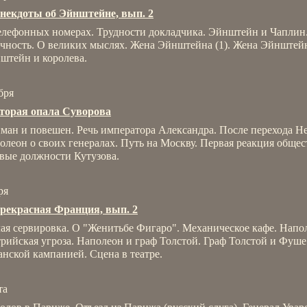
некдоты об Эйнштейне, вып. 2
елефонных номерах. Трудности докладчика. Эйнштейн и Чаплин
ечность. О великих мыслях. Жена Эйнштейна (1). Жена Эйнштейн
штейн и королева.
бря
торая опала Суворова
ман и повешен. Речь императора Александра. После перехода Н
олеон о своих генералах. Путь на Москву. Первая реакция общес
вые должности Кутузова.
ря
рекрасная Франция, вып. 2
ая сервировка. О "Женитьбе Фигаро". Механическое кафе. Напо
трийская угроза. Наполеон и граф Толстой. Граф Толстой и Фуше
анской кампанией. Сцена в театре.
та