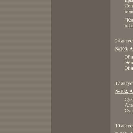
Ерм
Лон
пол
"Ко
поз
24 авгус
№103. А
Эйн
Эйн
Эйн
17 авгус
№102. А
Сув
Аль
Сув
10 авгус