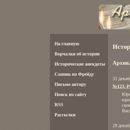
На главную
Истор
Ворчалки об истории
Архив.
Исторические анекдоты
Сонник по Фрейду
31 декаб
Письмо автору
№123. Р
Юро
Поиск по сайту
юро
RSS
ско
Вас
Рассылки
29 декаб