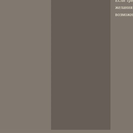
Если три
желания 
возможно