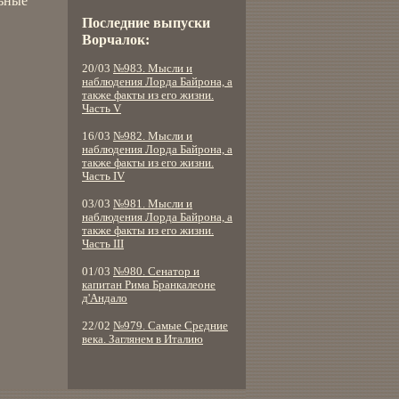
льные
Последние выпуски
Ворчалок:
20/03
№983. Мысли и
наблюдения Лорда Байрона, а
также факты из его жизни.
Часть V
16/03
№982. Мысли и
наблюдения Лорда Байрона, а
также факты из его жизни.
Часть IV
03/03
№981. Мысли и
наблюдения Лорда Байрона, а
также факты из его жизни.
Часть III
01/03
№980. Сенатор и
капитан Рима Бранкалеоне
д'Андало
22/02
№979. Самые Средние
века. Заглянем в Италию