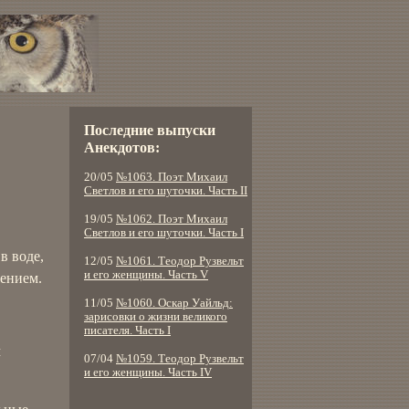
Последние выпуски
Анекдотов:
20/05
№1063. Поэт Михаил
Светлов и его шуточки. Часть II
19/05
№1062. Поэт Михаил
Светлов и его шуточки. Часть I
в воде,
12/05
№1061. Теодор Рузвельт
и его женщины. Часть V
рением.
11/05
№1060. Оскар Уайльд:
зарисовки о жизни великого
писателя. Часть I
м
07/04
№1059. Теодор Рузвельт
и его женщины. Часть IV