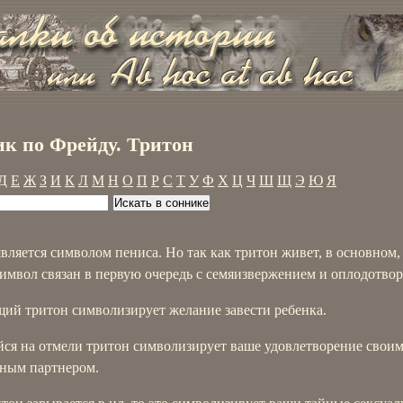
к по Фрейду. Тритон
Д
Е
Ж
З
И
К
Л
М
Н
О
П
Р
С
Т
У
Ф
Х
Ц
Ч
Ш
Щ
Э
Ю
Я
вляется символом пениса. Но так как тритон живет, в основном, 
символ связан в первую очередь с семяизвержением и оплодотво
ий тритон символизирует желание завести ребенка.
ся на отмели тритон символизирует ваше удовлетворение свои
ьным партнером.