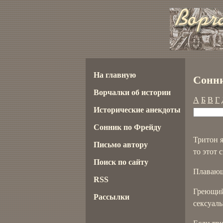
На главную
Сонни
Ворчалки об истории
А
Б
В
Г
Исторические анекдоты
Сонник по Фрейду
Тритон я
Письмо автору
то этот 
Поиск по сайту
Плавающ
RSS
Греющий
Рассылки
сексуал