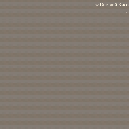
© Виталий Кисел
a