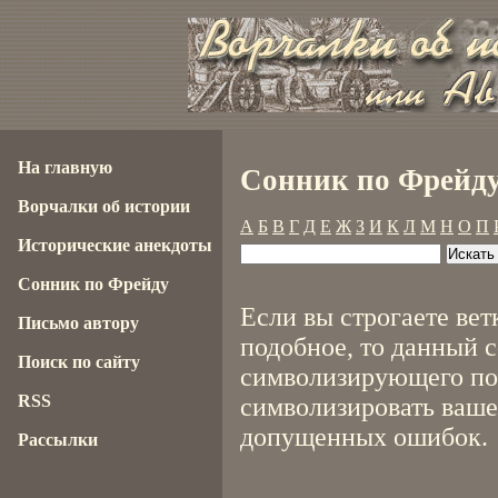
На главную
Сонник по Фрейду
Ворчалки об истории
А
Б
В
Г
Д
Е
Ж
З
И
К
Л
М
Н
О
П
Исторические анекдоты
Сонник по Фрейду
Если вы строгаете вет
Письмо автору
подобное, то данный 
Поиск по сайту
символизирующего пол
RSS
символизировать ваше
допущенных ошибок.
Рассылки