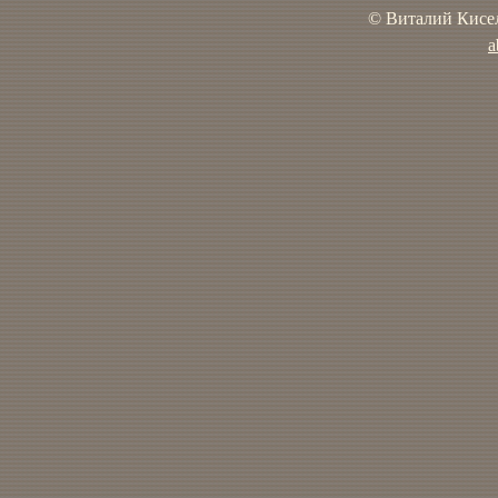
© Виталий Кисел
a