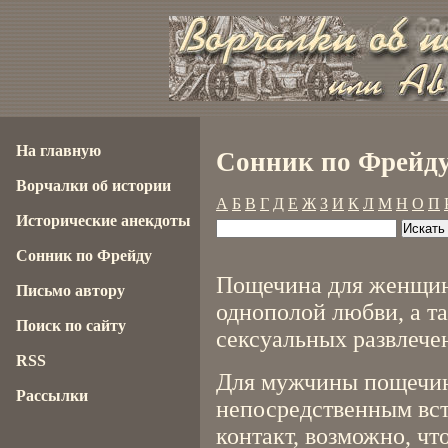
На главную
Сонник по Фрейду
Ворчалки об истории
А
Б
В
Г
Д
Е
Ж
З
И
К
Л
М
Н
О
П
Исторические анекдоты
Сонник по Фрейду
Пощечина для женщин
Письмо автору
однополой любви, а т
Поиск по сайту
сексуальных развлечен
RSS
Для мужчины пощечин
Рассылки
непосредственным вс
контакт, возможно, чт