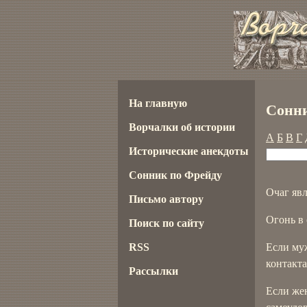
На главную
Сонни
Ворчалки об истории
А
Б
В
Г
Исторические анекдоты
Сонник по Фрейду
Очаг яв
Письмо автору
Огонь в 
Поиск по сайту
RSS
Если муж
контакта
Рассылки
Если жен