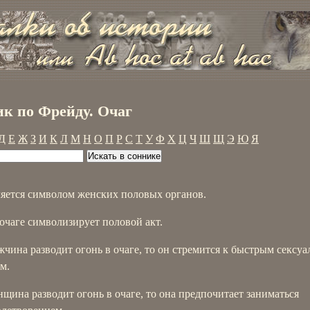
к по Фрейду. Очаг
Д
Е
Ж
З
И
К
Л
М
Н
О
П
Р
С
Т
У
Ф
Х
Ц
Ч
Ш
Щ
Э
Ю
Я
ляется символом женских половых органов.
очаге символизирует половой акт.
чина разводит огонь в очаге, то он стремится к быстрым сексу
м.
щина разводит огонь в очаге, то она предпочитает заниматься