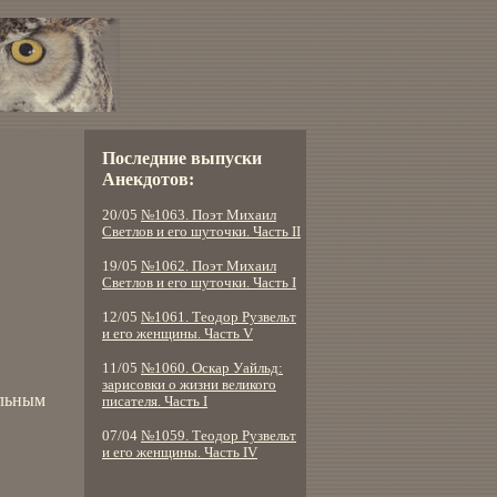
Последние выпуски
Анекдотов:
20/05
№1063. Поэт Михаил
Светлов и его шуточки. Часть II
19/05
№1062. Поэт Михаил
Светлов и его шуточки. Часть I
12/05
№1061. Теодор Рузвельт
и его женщины. Часть V
11/05
№1060. Оскар Уайльд:
зарисовки о жизни великого
альным
писателя. Часть I
07/04
№1059. Теодор Рузвельт
и его женщины. Часть IV