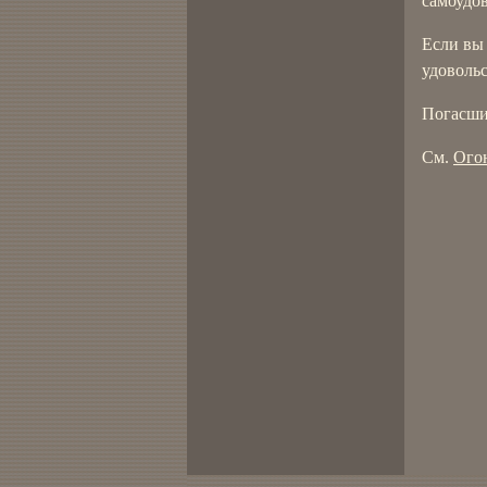
самоудо
Если вы 
удовольс
Погасши
См.
Ого