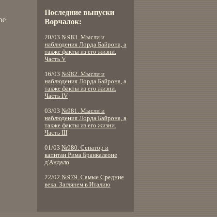
Последние выпуски
ое
Ворчалок:
20/03
№983. Мысли и
наблюдения Лорда Байрона, а
также факты из его жизни.
Часть V
16/03
№982. Мысли и
наблюдения Лорда Байрона, а
также факты из его жизни.
Часть IV
03/03
№981. Мысли и
наблюдения Лорда Байрона, а
также факты из его жизни.
Часть III
01/03
№980. Сенатор и
капитан Рима Бранкалеоне
д'Андало
22/02
№979. Самые Средние
века. Заглянем в Италию