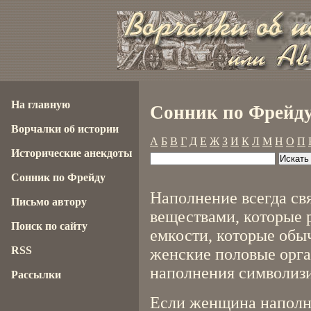
На главную
Сонник по Фрейду
Ворчалки об истории
А
Б
В
Г
Д
Е
Ж
З
И
К
Л
М
Н
О
П
Исторические анекдоты
Сонник по Фрейду
Наполнение всегда св
Письмо автору
веществами, которые 
Поиск по сайту
емкости, которые об
RSS
женские половые орга
наполнения символизи
Рассылки
Если женщина наполня