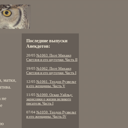
Последние выпуски
Анекдотов:
20/05
№1063. Поэт Михаил
Светлов и его шуточки. Часть II
19/05
№1062. Поэт Михаил
Светлов и его шуточки. Часть I
, матки,
12/05
№1061. Теодор Рузвельт
и его женщины. Часть V
атива.
11/05
№1060. Оскар Уайльд:
 не
зарисовки о жизни великого
писателя. Часть I
не
07/04
№1059. Теодор Рузвельт
и его женщины. Часть IV
ую