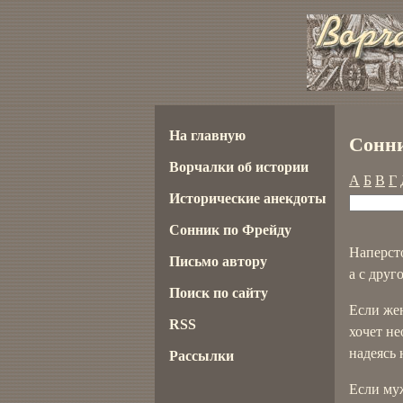
На главную
Сонни
Ворчалки об истории
А
Б
В
Г
Исторические анекдоты
Сонник по Фрейду
Наперст
Письмо автору
а с друг
Поиск по сайту
Если жен
RSS
хочет не
надеясь 
Рассылки
Если муж