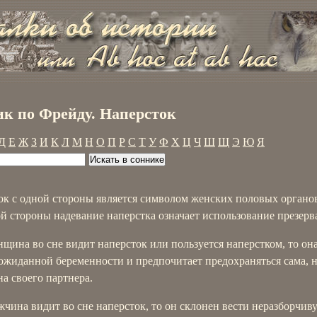
к по Фрейду. Наперсток
Д
Е
Ж
З
И
К
Л
М
Н
О
П
Р
С
Т
У
Ф
Х
Ц
Ч
Ш
Щ
Э
Ю
Я
ок с одной стороны является символом женских половых органов
ой стороны надевание наперстка означает использование презерв
щина во сне видит наперсток или пользуется наперстком, то она
ожиданной беременности и предпочитает предохраняться сама, 
на своего партнера.
чина видит во сне наперсток, то он склонен вести неразборчив