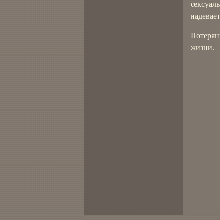
сексуаль
надевает
Потерян
жизни.