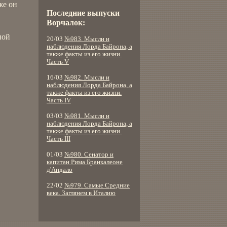
же он
Последние выпуски
Ворчалок:
ной
20/03
№983. Мысли и
наблюдения Лорда Байрона, а
также факты из его жизни.
Часть V
16/03
№982. Мысли и
наблюдения Лорда Байрона, а
также факты из его жизни.
Часть IV
03/03
№981. Мысли и
наблюдения Лорда Байрона, а
также факты из его жизни.
Часть III
01/03
№980. Сенатор и
капитан Рима Бранкалеоне
д'Андало
22/02
№979. Самые Средние
века. Заглянем в Италию