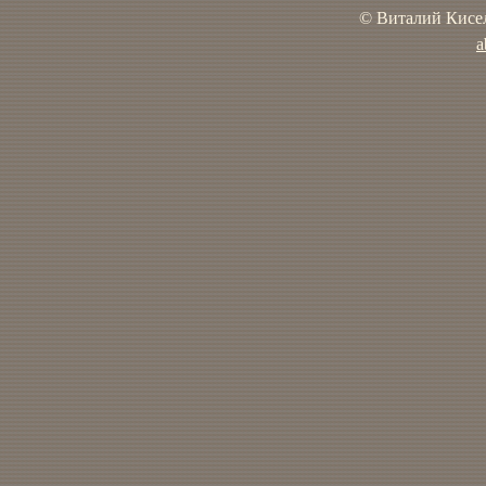
© Виталий Кисел
a