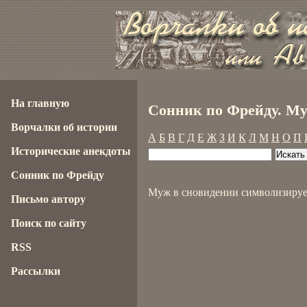
На главную
Сонник по Фрейду. М
Ворчалки об истории
А
Б
В
Г
Д
Е
Ж
З
И
К
Л
М
Н
О
П
Исторические анекдоты
Сонник по Фрейду
Муж в сновидении символизируе
Письмо автору
Поиск по сайту
RSS
Рассылки