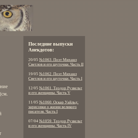
Последние выпуски
Анекдотов:
20/05
№1063. Поэт Михаил
Светлов и его шуточки. Часть II
19/05
№1062. Поэт Михаил
Светлов и его шуточки. Часть I
ание
12/05
№1061. Теодор Рузвельт
и его женщины. Часть V
(см.
11/05
№1060. Оскар Уайльд:
зарисовки о жизни великого
писателя. Часть I
й
07/04
№1059. Теодор Рузвельт
и его женщины. Часть IV
т