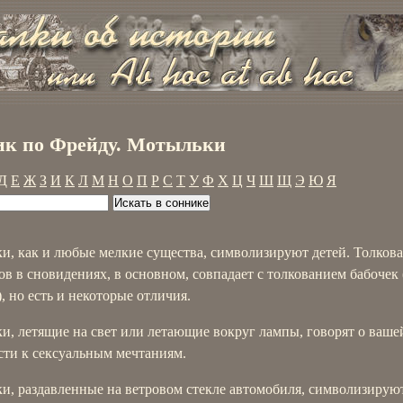
к по Фрейду. Мотыльки
Д
Е
Ж
З
И
К
Л
М
Н
О
П
Р
С
Т
У
Ф
Х
Ц
Ч
Ш
Щ
Э
Ю
Я
и, как и любые мелкие существа, символизируют детей. Толков
в в сновидениях, в основном, совпадает с толкованием бабочек 
), но есть и некоторые отличия.
и, летящие на свет или летающие вокруг лампы, говорят о ваше
сти к сексуальным мечтаниям.
и, раздавленные на ветровом стекле автомобиля, символизирую