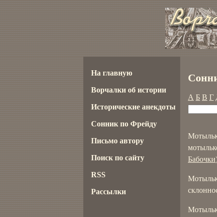
На главную
Сонни
Ворчалки об истории
А
Б
В
Г
Исторические анекдоты
Сонник по Фрейду
Мотыльк
Письмо автору
мотылько
Поиск по сайту
Бабочки
RSS
Мотыльк
склонно
Рассылки
Мотыльк