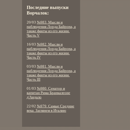
Последние выпуски
Ворчалок:
20/03
№983. Мысли и
наблюдения Лорда Байрона, а
также факты из его жизни.
Часть V
16/03
№982. Мысли и
наблюдения Лорда Байрона, а
также факты из его жизни.
Часть IV
03/03
№981. Мысли и
наблюдения Лорда Байрона, а
также факты из его жизни.
Часть III
01/03
№980. Сенатор и
капитан Рима Бранкалеоне
д'Андало
22/02
№979. Самые Средние
века. Заглянем в Италию