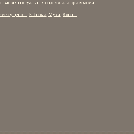
е ваших сексуальных надежд или притязаний.
кие существа
,
Бабочки
,
Мухи
,
Клопы
.