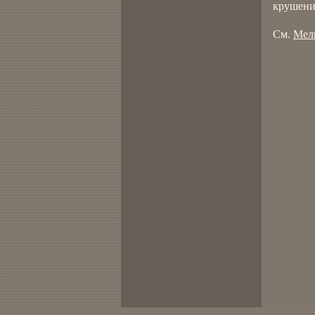
крушени
См.
Мел