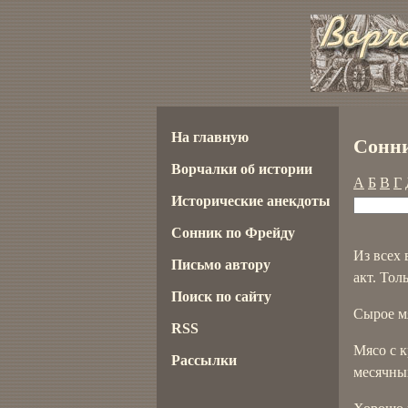
На главную
Сонни
Ворчалки об истории
А
Б
В
Г
Исторические анекдоты
Сонник по Фрейду
Из всех 
Письмо автору
акт. То
Поиск по сайту
Сырое мя
RSS
Мясо с 
Рассылки
месячны