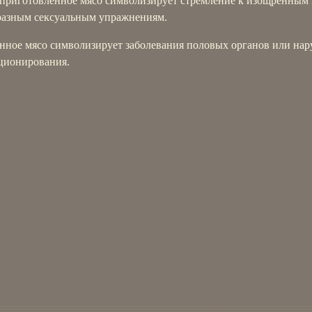
приготовленное мясо символизирует стремление к изощренным
разным сексуальным упражнениям.
нное мясо символизирует заболевания половых органов или на
ционирования.