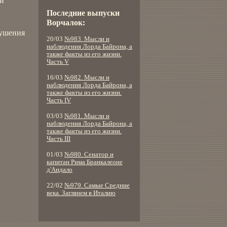
 и
Последние выпуски
Ворчалок:
рушения
20/03
№983. Мысли и
наблюдения Лорда Байрона, а
также факты из его жизни.
Часть V
16/03
№982. Мысли и
наблюдения Лорда Байрона, а
также факты из его жизни.
Часть IV
03/03
№981. Мысли и
наблюдения Лорда Байрона, а
также факты из его жизни.
Часть III
01/03
№980. Сенатор и
капитан Рима Бранкалеоне
д'Андало
22/02
№979. Самые Средние
века. Заглянем в Италию