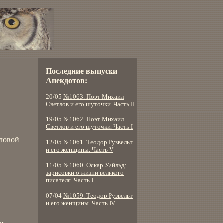
Последние выпуски
Анекдотов:
20/05
№1063. Поэт Михаил
Светлов и его шуточки. Часть II
19/05
№1062. Поэт Михаил
Светлов и его шуточки. Часть I
оловой
12/05
№1061. Теодор Рузвельт
и его женщины. Часть V
11/05
№1060. Оскар Уайльд:
зарисовки о жизни великого
писателя. Часть I
07/04
№1059. Теодор Рузвельт
и его женщины. Часть IV