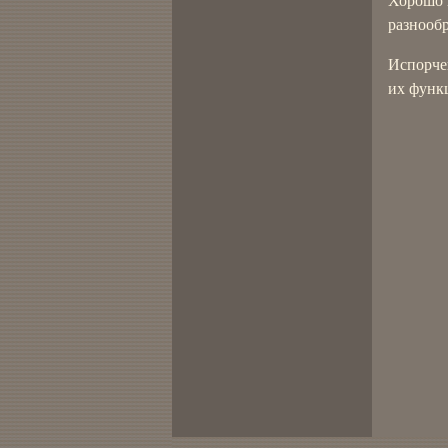
Хорошо 
разнооб
Испорче
их функ