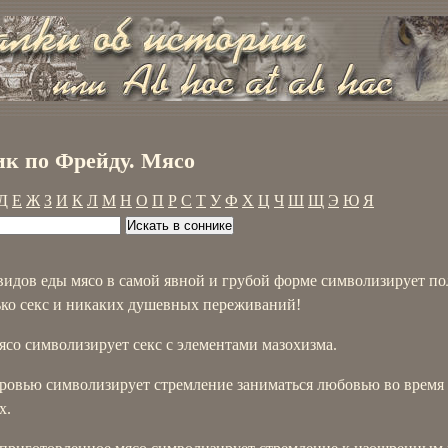
к по Фрейду. Мясо
Д
Е
Ж
З
И
К
Л
М
Н
О
П
Р
С
Т
У
Ф
Х
Ц
Ч
Ш
Щ
Э
Ю
Я
видов еды мясо в самой явной и грубой форме символизирует п
лько секс и никаких душевных переживаний!
со символизирует секс с элементами мазохизма.
кровью символизирует стремление заниматься любовью во время
х.