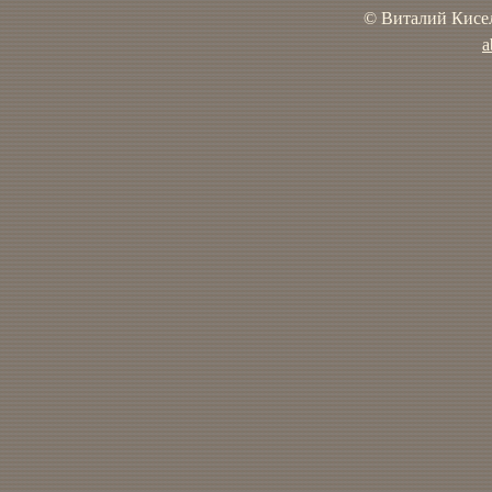
© Виталий Кисел
a