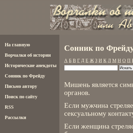
На главную
Сонник по Фрейд
Ворчалки об истории
А
Б
В
Г
Д
Е
Ж
З
И
К
Л
М
Н
О
П
Исторические анекдоты
Сонник по Фрейду
Мишень является сим
Письмо автору
органов.
Поиск по сайту
Если мужчина стреляе
RSS
сексуальному контакту
Рассылки
Если женщина стреляе