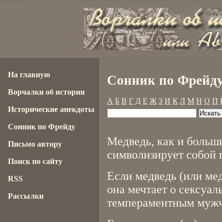
На главную
Сонник по Фрейду
Ворчалки об истории
А
Б
В
Г
Д
Е
Ж
З
И
К
Л
М
Н
О
П
Исторические анекдоты
Сонник по Фрейду
Медведь, как и больш
Письмо автору
символизирует собой 
Поиск по сайту
Если медведь (или ме
RSS
она мечтает о сексуа
Рассылки
темпераментным муж