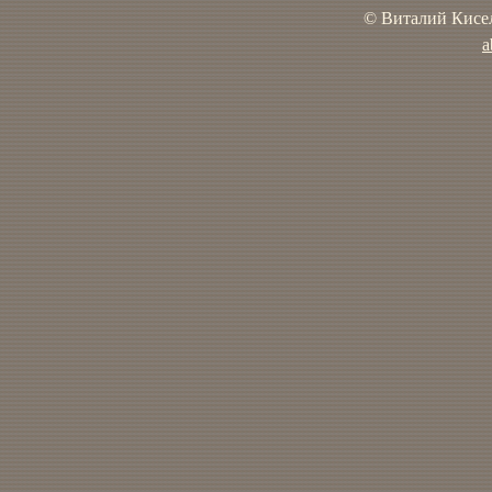
© Виталий Кисел
a