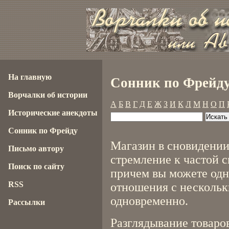
На главную
Сонник по Фрейду
Ворчалки об истории
А
Б
В
Г
Д
Е
Ж
З
И
К
Л
М
Н
О
П
Исторические анекдоты
Сонник по Фрейду
Магазин в сновидении
Письмо автору
стремление к частой 
Поиск по сайту
причем вы можете од
RSS
отношения с несколь
одновременно.
Рассылки
Разглядывание товаров