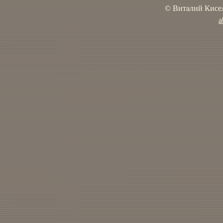
© Виталий Кисел
a