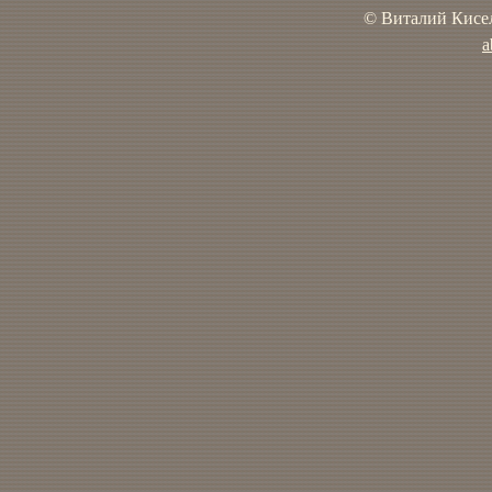
© Виталий Кисел
a