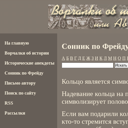
На главную
Сонник по Фрейду
Ворчалки об истории
А
Б
В
Г
Д
Е
Ж
З
И
К
Л
М
Н
О
П
Исторические анекдоты
Сонник по Фрейду
Кольцо является симв
Письмо автору
Надевание кольца на 
Поиск по сайту
символизирует полово
RSS
Если вам подарили кол
Рассылки
кто-то стремится вст