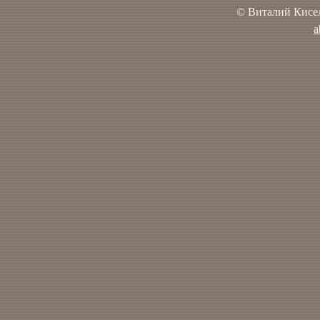
© Виталий Кисел
a