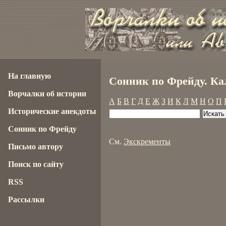
На главную
Сонник по Фрейду. Ка
Ворчалки об истории
А
Б
В
Г
Д
Е
Ж
З
И
К
Л
М
Н
О
П
Исторические анекдоты
Сонник по Фрейду
См.
Экскременты
Письмо автору
Поиск по сайту
RSS
Рассылки