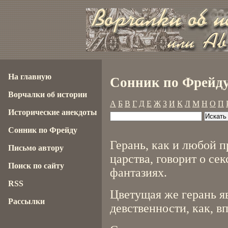
На главную
Сонник по Фрейду
Ворчалки об истории
А
Б
В
Г
Д
Е
Ж
З
И
К
Л
М
Н
О
П
Исторические анекдоты
Сонник по Фрейду
Герань, как и любой п
Письмо автору
царства, говорит о се
Поиск по сайту
фантазиях.
RSS
Цветущая же герань я
Рассылки
девственности, как, в