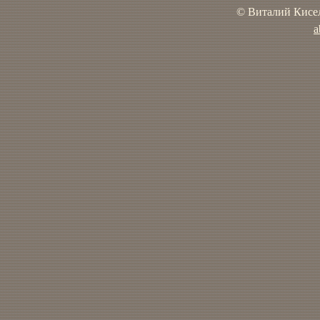
© Виталий Кисел
a