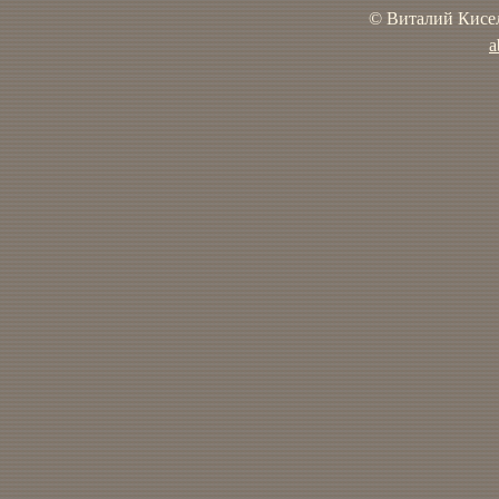
© Виталий Кисел
a