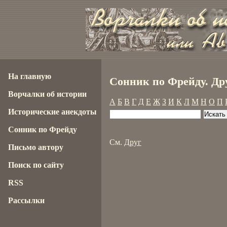
На главную
Сонник по Фрейду. Др
Ворчалки об истории
А
Б
В
Г
Д
Е
Ж
З
И
К
Л
М
Н
О
П
Исторические анекдоты
Сонник по Фрейду
См.
Друг
Письмо автору
Поиск по сайту
RSS
Рассылки