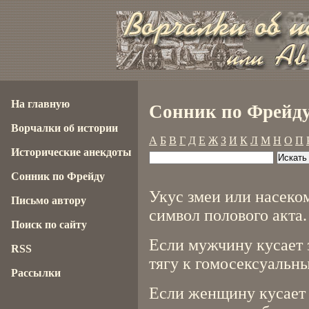
На главную
Сонник по Фрейду
Ворчалки об истории
А
Б
В
Г
Д
Е
Ж
З
И
К
Л
М
Н
О
П
Исторические анекдоты
Сонник по Фрейду
Укус змеи или насеком
Письмо автору
символ полового акта.
Поиск по сайту
Если мужчину кусает з
RSS
тягу к гомосексуальн
Рассылки
Если женщину кусает 