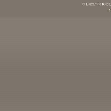
© Виталий Кисел
a