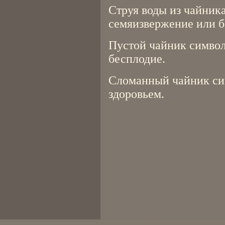
Струя воды из чайник
семяизвержение или б
Пустой чайник симво
бесплодие.
Сломанный чайник си
здоровьем.