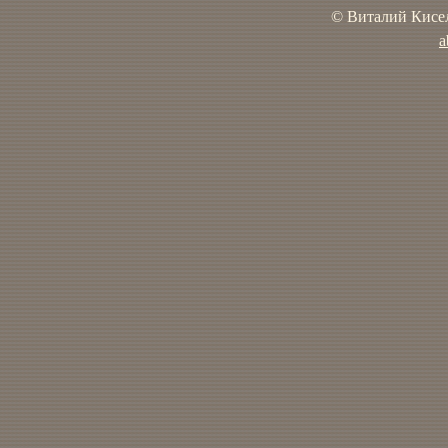
© Виталий Кисел
a