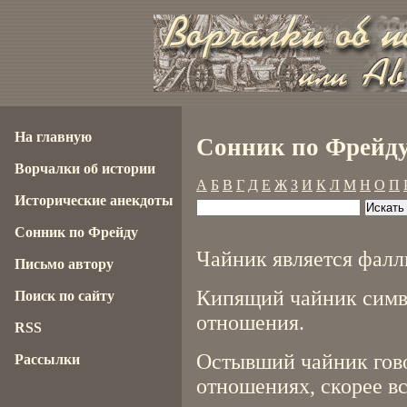
На главную
Сонник по Фрейду
Ворчалки об истории
А
Б
В
Г
Д
Е
Ж
З
И
К
Л
М
Н
О
П
Исторические анекдоты
Сонник по Фрейду
Чайник является фал
Письмо автору
Кипящий чайник симв
Поиск по сайту
отношения.
RSS
Остывший чайник гов
Рассылки
отношениях, скорее в