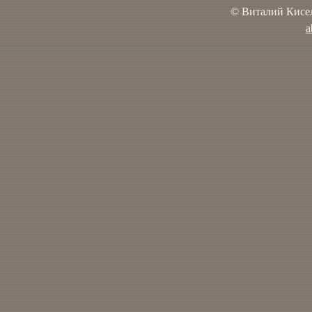
© Виталий Кисел
a