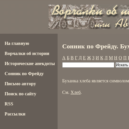
На главную
Сонник по Фрейду. Бу
Ворчалки об истории
А
Б
В
Г
Д
Е
Ж
З
И
К
Л
М
Н
О
П
Исторические анекдоты
Сонник по Фрейду
Буханка хлеба является символом
Письмо автору
См.
Хлеб
.
Поиск по сайту
RSS
Рассылки