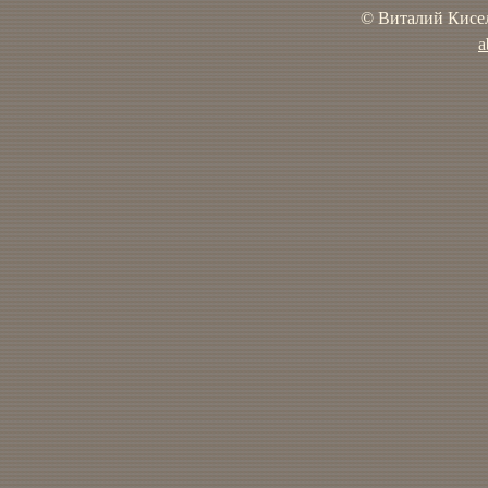
© Виталий Кисел
a