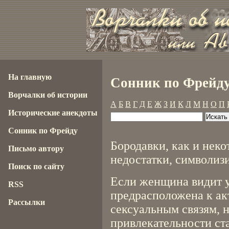
На главную
Сонник по Фрейду
Ворчалки об истории
А
Б
В
Г
Д
Е
Ж
З
И
К
Л
М
Н
О
П
Исторические анекдоты
Сонник по Фрейду
Бородавки, как и нек
Письмо автору
недостатки, символиз
Поиск по сайту
Если женщина видит у 
RSS
предрасположена к а
Рассылки
сексуальным связям, н
привлекательности ст