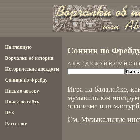
На главную
Сонник по Фрейду
Ворчалки об истории
А
Б
В
Г
Д
Е
Ж
З
И
К
Л
М
Н
О
П
Исторические анекдоты
Сонник по Фрейду
Игра на балалайке, ка
Письмо автору
музыкальном инструме
Поиск по сайту
онанизма или мастурб
RSS
См.
Музыкальные инс
Рассылки