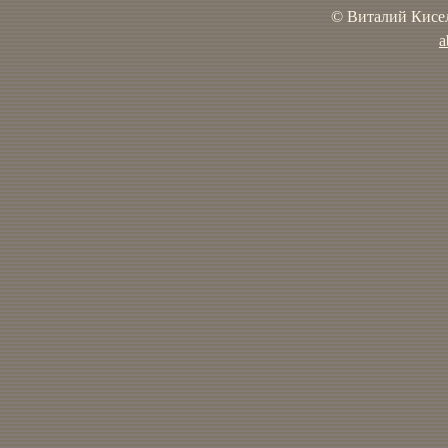
© Виталий Кисел
a