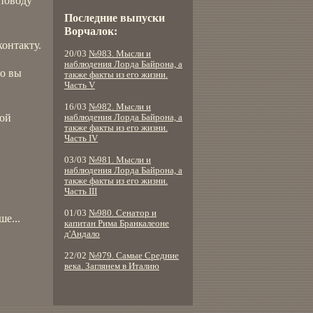
поводу
Последние выпуски
Ворчалок:
онтакту.
20/03
№983. Мысли и
наблюдения Лорда Байрона, а
то вы
также факты из его жизни.
Часть V
16/03
№982. Мысли и
ной
наблюдения Лорда Байрона, а
также факты из его жизни.
Часть IV
03/03
№981. Мысли и
наблюдения Лорда Байрона, а
также факты из его жизни.
Часть III
01/03
№980. Сенатор и
е...
капитан Рима Бранкалеоне
д'Андало
22/02
№979. Самые Средние
века. Заглянем в Италию