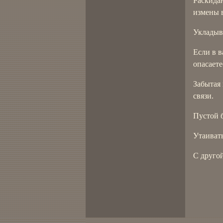
Раскида
измены в
Укладыва
Если в в
опасаете
Забытая 
связи.
Пустой 
Утаивать
С другой