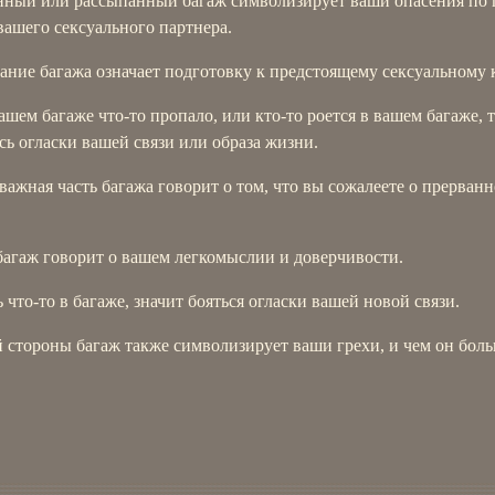
нный или рассыпанный багаж символизирует ваши опасения по 
ашего сексуального партнера.
ние багажа означает подготовку к предстоящему сексуальному к
ашем багаже что-то пропало, или кто-то роется в вашем багаже, 
сь огласки вашей связи или образа жизни.
важная часть багажа говорит о том, что вы сожалеете о прерван
багаж говорит о вашем легкомыслии и доверчивости.
 что-то в багаже, значит бояться огласки вашей новой связи.
 стороны багаж также символизирует ваши грехи, и чем он больш