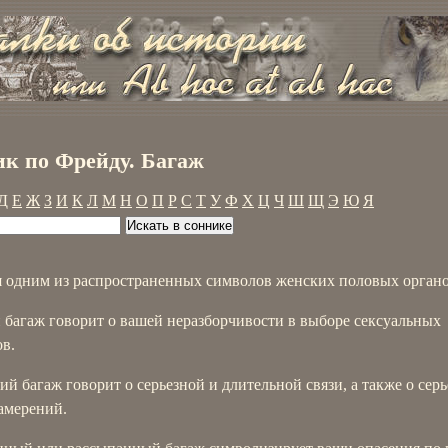
к по Фрейду. Багаж
Д
Е
Ж
З
И
К
Л
М
Н
О
П
Р
С
Т
У
Ф
Х
Ц
Ч
Ш
Щ
Э
Ю
Я
я одним из распространенных символов женских половых органо
 багаж говорит о вашей неразборчивости в выборе сексуальных
в.
й багаж говорит о серьезной и длительной связи, а также о сер
амерений.