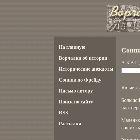
На главную
Сонни
Ворчалки об истории
А
Б
В
Г
Исторические анекдоты
Сонник по Фрейду
Являетс
Письмо автору
Большой
Поиск по сайту
партнеро
RSS
Маленьки
Рассылки
ваших н