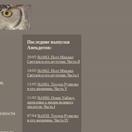
Последние выпуски
Анекдотов:
20/05
№1063. Поэт Михаил
Светлов и его шуточки. Часть II
19/05
№1062. Поэт Михаил
Светлов и его шуточки. Часть I
в.
12/05
№1061. Теодор Рузвельт
и его женщины. Часть V
11/05
№1060. Оскар Уайльд:
зарисовки о жизни великого
писателя. Часть I
ьезности
07/04
№1059. Теодор Рузвельт
и его женщины. Часть IV