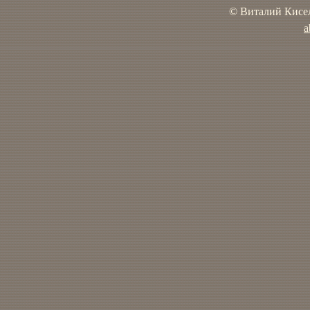
© Виталий Кисел
a