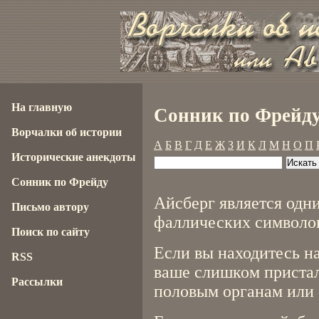
На главную
Сонник по Фрейду
Ворчалки об истории
А
Б
В
Г
Д
Е
Ж
З
И
К
Л
М
Н
О
П
Исторические анекдоты
Сонник по Фрейду
Айсберг является одн
Письмо автору
фаллических символо
Поиск по сайту
Если вы находитесь на
RSS
ваше слишком приста
Рассылки
половым органам или 