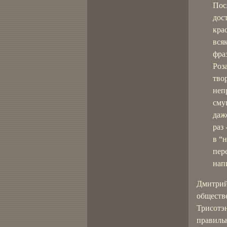
Пос
дос
кра
вся
фра
Роз
тво
неп
сму
даж
раз
в “
пер
нап
Дмитрий
обществ
Трисотэ
правильн