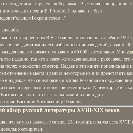
а с осуждением встречена либералами. Выступая, как правило, с
инистических позиций, Р[озанов], однако, не был
ледоват[ельным] охранителем..."
 спасибо.
омство с творчеством В.В. Розанова произошло в далёком 1991 г
ышел в свет двухтомник его избранных произведений, изданный
ным для нашего времени тиражом в 60 000 экземпляров. Мне уда
ь это издание, так что я сразу же с карандашом в руке начал его 
на полях множество отметок. Недавно эти книги попались мне на
рел отмеченные места и решил некоторые из них представить в
ю в надежде, что своеобразный взгляд Розанова на окружающий
казаться интересным и моим современникам. А некоторые выск
 Васильевича остаются актуальными и в наши дни.
аю слово Василию Васильевичу Розанову.
й обзор русской литературы XVIII-XIX веков
ша литература началась с сатиры (Кантемир), и затем весь XVIII 
 довольно сатиричен.