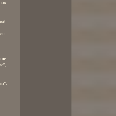
язык
ной
 он
н не
ве”,
ны".