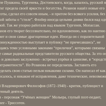
ле Пушкина, Тургенева, Достоевского, когда, казалось, русский 
тиг предела своей яркости и богатства, Розанов нашёл новые его
соты, сделал его совсем иным, - и притом без всякого усилия, без
кой заботы о “стиле”. Флобер иногда целыми днями бился над од
зой. Так же упорно работали над языком Тургенев, Мопассан.
анов его творит бессознательно, по вдохновению, как по наитию
рит и свои самые драгоценные идеи. Иногда он с поразительной
ринужденностью выступает в публику “не причесавшись”, не
щаясь теми условными законами “приличия”, которыми связаны
е самые радикальные представители русского общества. За это о
 - и довольно заслуженно - встречал упрёки в цинизме, в “юродст
неграмотности”. Но Розанова не переделаешь. Заставить его
еделать свою статью нельзя никакими силами. Он написал её как
исалось, и никакие её исправления, даже технические, невозмож
 Владимирович Философов (1872–1940) - критик, публицист и
енный деятель.
н - персонаж “Учёных женщин” Мольера, глупый поэт-педант,
ее - Триссотен.