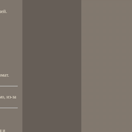
шей.
омат.
о, из-за
я и