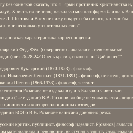
гу без обиняков сказать, что я - ярый противник христианства и,
алуй, Христа, но не знаю, насколько моя платформа близка к Ва
ме Л. Шестова и Вас я не вижу вокруг себя никого, кто мог бы
зать мне несколько утешительных слов".
розановская характеристика корреспондента:
клярский Фёд. Фёд. (совершенно - оказалось - невозможный
подин) лет 26-28-24? Очень красив, изящен: но “Дай денег”".
ёдорович Куклярский (1870-1923) - философ.
ин Николаевич Леонтьев (1831-1891) - философ, писатель, дипл
кович Шестов (1866-1938) - философ, эссеист.
сочинения Розанова не издавались, и в Большой Советской
едии (1-е издание) В.В. Розанов вообще не упоминается - видим
еакционности и контрреволюционных взглядов.
здании БСЭ о В.В. Розанове написано довольно резко:
.русский критик, публицист, философ-идеалист. Р[озанов] являлся
гом материализма и революции, выступал в защиту самодержави