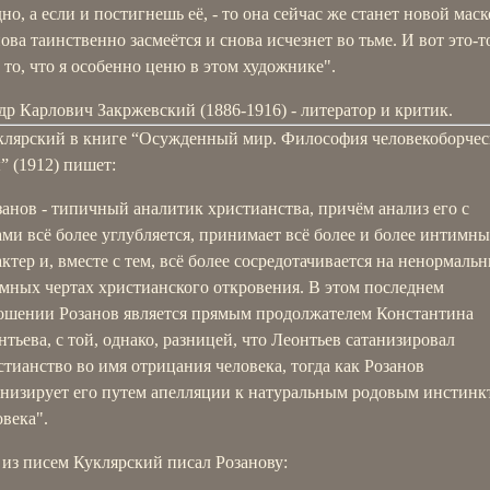
но, а если и постигнешь её, - то она сейчас же станет новой маск
нова таинственно засмеётся и снова исчезнет во тьме. И вот это-т
ь то, что я особенно ценю в этом художнике".
р Карлович Закржевский (1886-1916) - литератор и критик.
клярский в книге “Осужденный мир. Философия человекоборчес
” (1912) пишет:
занов - типичный аналитик христианства, причём анализ его с
ами всё более углубляется, принимает всё более и более интимн
актер и, вместе с тем, всё более сосредотачивается на ненормаль
ёмных чертах христианского откровения. В этом последнем
ошении Розанов является прямым продолжателем Константина
нтьева, с той, однако, разницей, что Леонтьев сатанизировал
стианство во имя отрицания человека, тогда как Розанов
анизирует его путем апелляции к натуральным родовым инстинк
овека".
 из писем Куклярский писал Розанову: