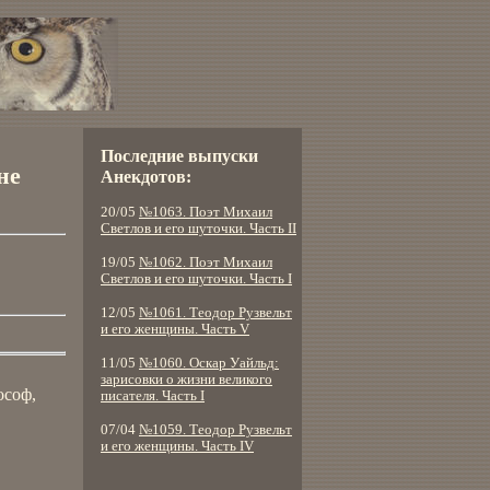
Последние выпуски
не
Анекдотов:
20/05
№1063. Поэт Михаил
Светлов и его шуточки. Часть II
19/05
№1062. Поэт Михаил
Светлов и его шуточки. Часть I
12/05
№1061. Теодор Рузвельт
и его женщины. Часть V
11/05
№1060. Оскар Уайльд:
зарисовки о жизни великого
ософ,
писателя. Часть I
07/04
№1059. Теодор Рузвельт
и его женщины. Часть IV