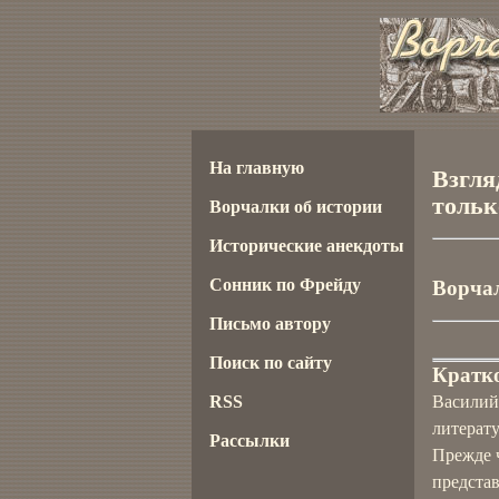
На главную
Взгля
только
Ворчалки об истории
Исторические анекдоты
Сонник по Фрейду
Ворчал
Письмо автору
Поиск по сайту
Кратко
RSS
Василий
литерат
Рассылки
Прежде ч
представ