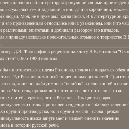
 очень плодовитый литератор, затронувший своими произведен
во актуальных тем и задевший, а иногда и оскорбивший, множес
х людей. Мол, не в духе был, когда писал. И в литературной кр
 и его произведениям относились или с уважением, или (что ча
и различными эпитетами и добивали разбором его взглядов.
ла я приведу несколько положительных отзывов о творчестве В.
.
ример, Д.В. Философов в рецензии на книгу В.В. Розанова “Око
х стен” (1905-1906) написал:
к бы ни относиться к идеям Розанова, нельзя не поддаться обаян
 стиля. Тут Розанов истинный творец новых ценностей. Трисотэ
х толков, конечно, найдут много “ошибок” и неловкостей в стиле
анова. Читатель, привыкший к чтению наших интеллигентско-
тных статей, теряется, читая Розанова. Так цветист, ярко
ивидуален его стиль. При нашей тенденции к “обобществлению”
ько орудий производства, но и орудий мысли - слова - резкая
ивидуальность языка запугивает и мешает оценить значение
анова в истории русской речи.