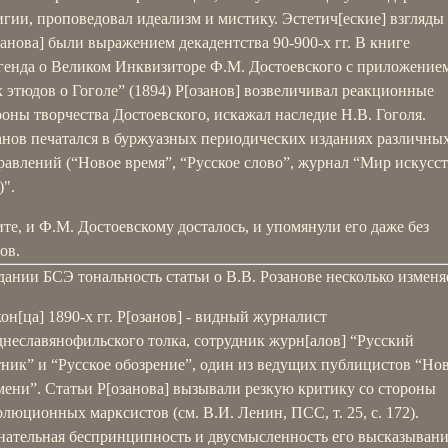
игии, проповедовал идеализм и мистику. Эстетич[еские] взгляды
занова] были выражением декадентства 90-900-х гг. В книге
генда о Великом Инквизиторе Ф.М. Достоевского с приложение
х этюдов о Гоголе” (1894) Р[озанов] возвеличивал реакционные
роны творчества Достоевского, искажал наследие Н.В. Гоголя.
анов печатался в буржуазных периодических изданиях различны
равлений (“Новое время”, “Русское слово”, журнал “Мир искусст
)".
те, и Ф.М. Достоевскому досталось, и упомянули его даже без
ов.
дании БСЭ тональность статьи о В.В. Розанове несколько изменя
кон[ца] 1890-х гг. Р[озанов] - видный журналист
днеславянофильского толка, сотрудник журн[алов] “Русский
тник” и “Русское обозрение”, один из ведущих публицистов “Но
мени”. Статьи Р[озанова] вызывали резкую критику со стороны
олюционных марксистов (см. В.И. Ленин, ПСС, т. 25, с. 172).
нательная беспринципность и двусмысленность его высказыван