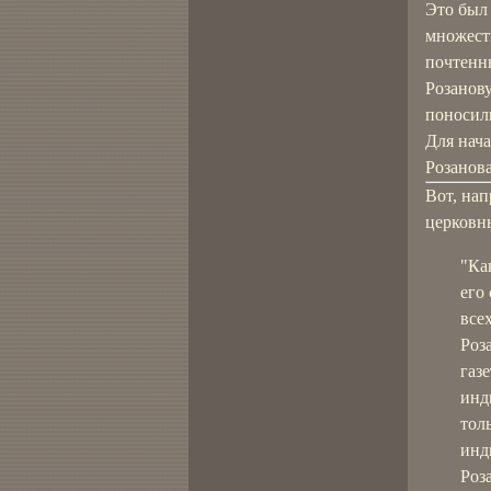
Это был
множест
почтенны
Розанову
поносил
Для нача
Розанова
Вот, нап
церковны
"Ка
его
все
Роз
газе
инд
тол
инд
Роз