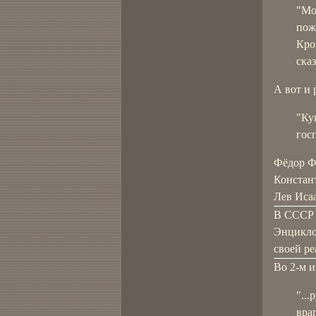
"Мо
пож
Кро
ска
А вот и 
"Ку
гос
Фёдор Ф
Констант
Лев Исаа
В СССР 
Энциклоп
своей р
Во 2-м и
"..
вра