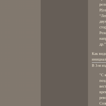
рел
Р[о
“Ле
дву
сто
Роз
нап
др.”
Как види
инициал
В 3-м из
"С 
поз
вес
вре
рев
Соз