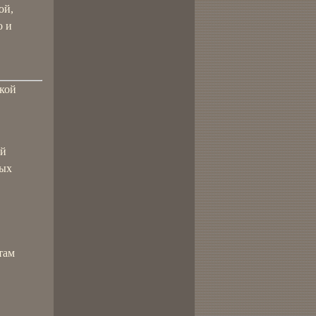
ой,
о и
кой
ый
ных
там