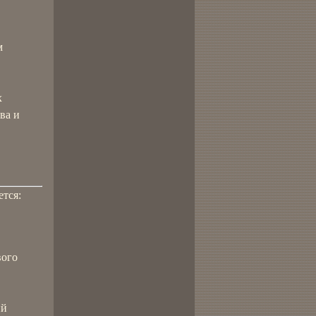
м
х
ва и
ется:
вого
ий