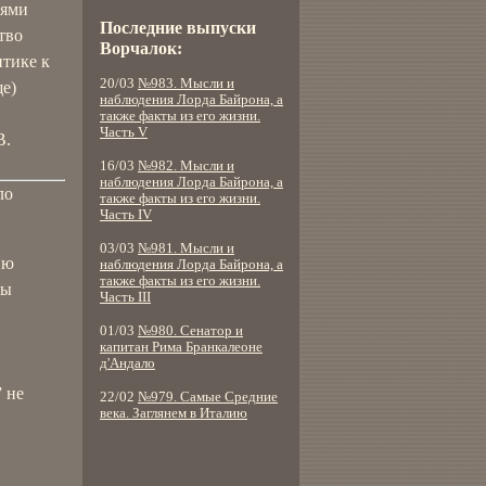
иями
Последние выпуски
тво
Ворчалок:
итике к
20/03
№983. Мысли и
ще)
наблюдения Лорда Байрона, а
также факты из его жизни.
Часть V
В.
16/03
№982. Мысли и
наблюдения Лорда Байрона, а
ло
также факты из его жизни.
Часть IV
03/03
№981. Мысли и
ию
наблюдения Лорда Байрона, а
также факты из его жизни.
ны
Часть III
01/03
№980. Сенатор и
капитан Рима Бранкалеоне
д'Андало
 не
22/02
№979. Самые Средние
века. Заглянем в Италию