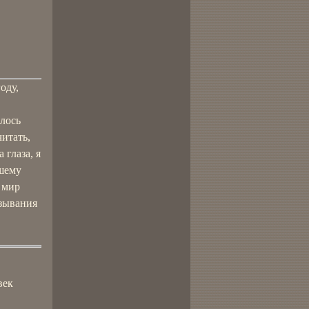
оду,
лось
читать,
 глаза, я
ашему
 мир
азывания
век