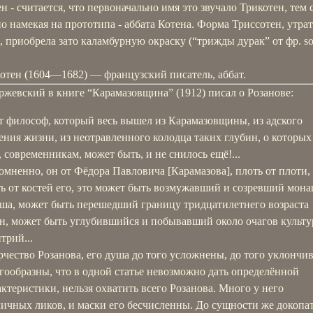
н - считается, что первоначально имя это звучало Трикотен, тем
о намекая на прототипа - аббата Котена. Форма Триссотен, утрат
, приобрела зато каламбурную окраску (“трижды дурак” от фр. sot
отен (1604—1682) — французский писатель, аббат.
ржевский в книге “Карамазовщина” (1912) писал о Розанове:
т философ, который весь вышел из Карамазовщины, из адского
ения жизни, из неотравленного колодца таких глубин, о которых
, современникам, может быть, и не снилось ещё!...
омненно, он от Фёдора Павловича [Карамазова], плоть от плоти,
ть от костей его, это может быть возмужавший и созревший мон
ша, может быть перешедший границу тридцатилетнего возраста
н, может быть углубившийся и побывавший около очагов культу
трий...
рчество Розанова, его душа до того усложнены, до того уклончи
гообразны, что в одной статье невозможно дать определённой
актеристики, нельзя охватить всего Розанова. Много у него
личных ликов, и маски его бесчисленны. До сущности же докопа