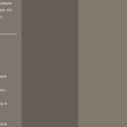
 самым
ив это
 -
ашек
ры -
вы и
ться