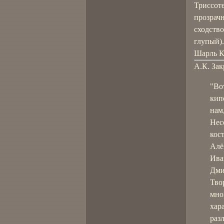
Триссоте
прозрачн
сходство
глупый).
Шарль К
А.К. Зак
"Во
кип
нам
Нес
кос
Алё
Ива
Дми
Тво
мно
хар
раз