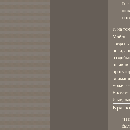
был
шов
пос
И на том
Моё знак
когда в
невидан
раздобыт
оставив 
просмот
внимани
может о
Василия
Итак, д
Кратки
"На
был