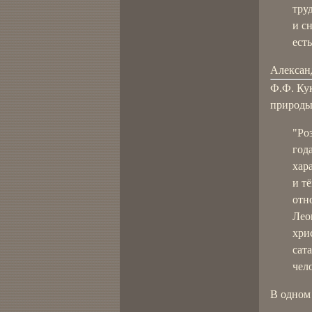
труд
и с
ест
Александ
Ф.Ф. Ку
природы
"Ро
год
хар
и т
отн
Лео
хри
сат
чел
В одном