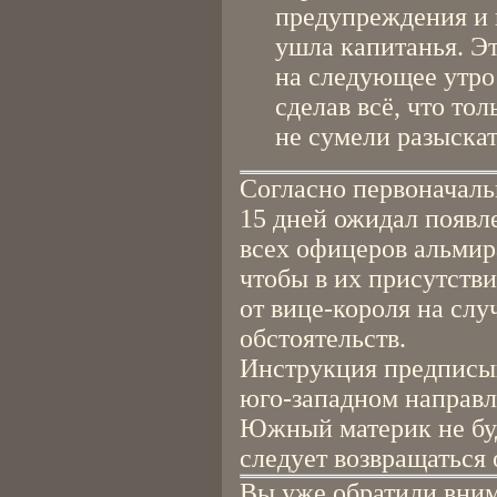
предупреждения и 
ушла капитанья. Э
на следующее утро
сделав всё, что то
не сумели разыскать
Согласно первоначаль
15 дней ожидал появле
всех офицеров альмир
чтобы в их присутств
от вице-короля на сл
обстоятельств.
Инструкция предписыв
юго-западном направле
Южный материк не буд
следует возвращаться 
Вы уже обратили вним