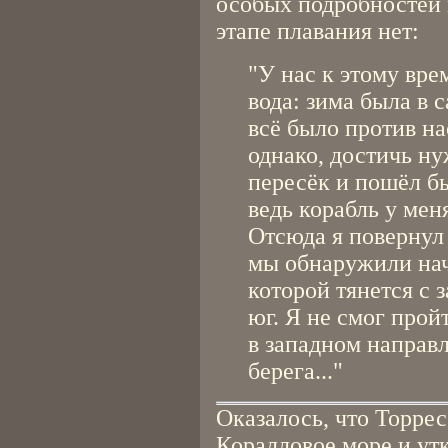
особых подробностей 
этапе плавания нет:
"У нас к этому вре
вода: зима была в с
всё было против на
однако, достичь н
пересёк и пошёл бы
ведь корабль у мен
Отсюда я повернул 
мы обнаружили нач
которой тянется с з
юг. Я не смог прой
в западном направ
берега..."
Оказалось, что Торре
Коралловое море и ут