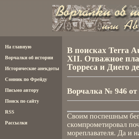
На главную
В поисках Terra Au
XII. Отважное пла
Ворчалки об истории
Торреса и Диего д
Исторические анекдоты
Сонник по Фрейду
Ворчалка № 946 от 2
Письмо автору
Поиск по сайту
RSS
Своим поспешным бег
Рассылки
скомпрометировал поч
мореплавателя. Да и н