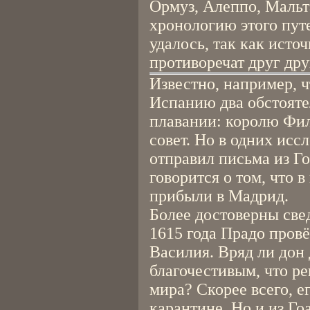
Ормуз, Алеппо, Мальт
хронологию этого пут
удалось, так как исто
противоречат друг дру
Известно, например, ч
Испанию два обстояте
плавании: королю Фил
совет. Но в одних исс
отправил письма из Гоа
говорится о том, что в
прибыли в Мадрид.
Более достоверны свед
1615 года Прадо провё
Василия. Вряд ли дон 
благочестивым, что ре
мира? Скорее всего, е
карантине. Но и из Го