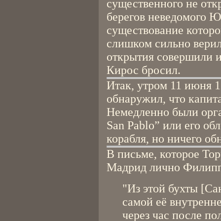
существенного не отк
берегов неведомого Ю
существование которо
слишком сильно верил
открытия совершили и
Кирос бросил.
Итак, утром 11 июня 1
обнаружил, что капит
Немедленно были орга
San Pablo” или его об
корабля, но ничего об
В письме, которое То
Мадрид лично Филиппу
"Из этой бухты [Са
самой её внутренн
через час после по