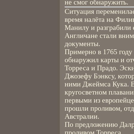
не смог обнаружить.
Ситуация переменилась
время налёта на Фили
Манилу и разграбили 
Англичане стали вним
документы.
Примерно в 1765 году
обнаружил карты и от
Торреса и Прадо. Эски
Джозефу Бэнксу, кото
ними Джеймса Кука. В
кругосветном плавании
первыми из европейце
прошли проливом, от
Австралии.
По предложению Далр
проливом Торреса.