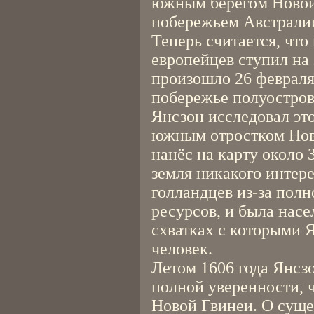
южным берегом Новой
побережьем Австрали
Теперь считается, чт
европейцев ступил на
произошло 26 февраля
побережье полуостров
Янсзон исследовал это
южным отростком Ново
нанёс на карту около
земля никакого интере
голландцев из-за полн
ресурсов, и была нас
схватках с которыми 
человек.
Летом 1606 года Янсзо
полной уверенности, ч
Новой Гвинеи. О сущ