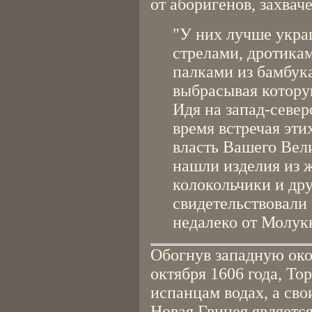
от аборигенов, захвач
"У них лучше укра
стрелами, дротика
палками из бамбук
выбрасывая котору
Идя на запад-север
время встречая эти
власть Вашего Вели
нашли изделия из ж
колокольчики и др
свидетельствовали 
недалеко от Молук
Обогнув западную око
октября 1606 года, То
испанцам водах, а сво
Новая Гвинея являетс