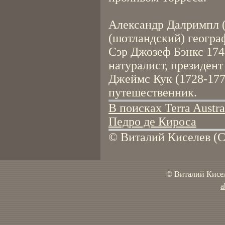
Александр Далримпл 
(шотландский) геогра
Сэр Джозеф Бэнкс 1743
натуралист, президент
Джеймс Кук (1728-177
путешественник.
В поисках Terra Austra
Педро де Кироса
© Виталий Киселев (С
© Виталий Кисел
a