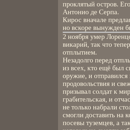
проклятый остров. Ег
Антонио де Серпа.
Кирос вначале предлаг
но вскоре вынужден б
2 ноября умер Лоренцо
викарий, так что тепе
отплытием.
Незадолго перед отплы
из всех, кто ещё был 
оружие, и отправился 
продовольствия и све
призывал солдат к мир
грабительская, и отча
не только набрали сто
смогли доставить на к
посевы туземцев, а та