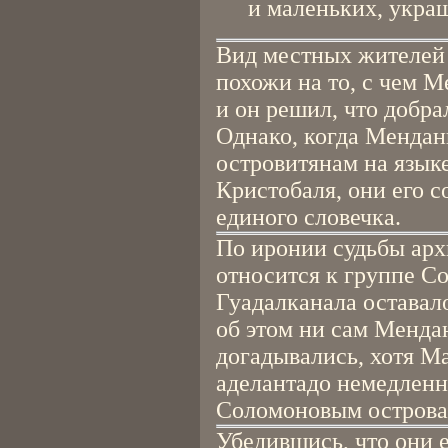
и маленьких, украш
Вид местных жителей 
похожи на то, с чем М
и он решил, что добр
Однако, когда Мендан
островитянам на язык
Кристобаля, они его с
единого словечка.
По иронии судьбы арх
относится к группе С
Гуадалканала оставал
об этом ни сам Мендан
догадывались, хотя М
аделантадо немедленн
Соломоновым островам
Убедившись, что они 