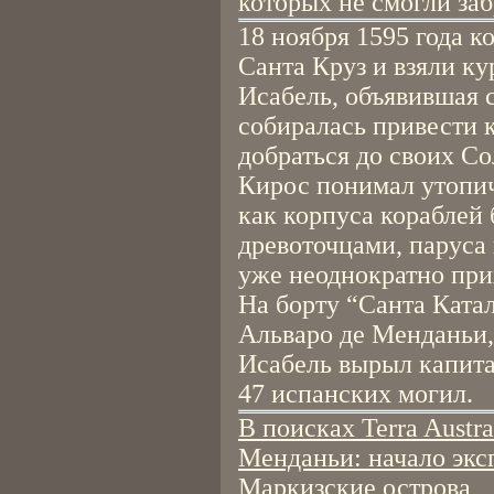
которых не смогли заб
18 ноября 1595 года 
Санта Круз и взяли ку
Исабель, объявившая с
собиралась привести к
добраться до своих С
Кирос понимал утопич
как корпуса кораблей
древоточцами, паруса
уже неоднократно при
На борту “Санта Катал
Альваро де Менданьи,
Исабель вырыл капитан
47 испанских могил.
В поисках Terra Austra
Менданьи: начало экс
Маркизские острова