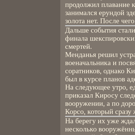
продолжил плавание к
занимался ерундой зде
золота нет. После чег
Дальше события стали
финала шекспировских
смертей.
Менданья решил устра
военачальника и посв
соратников, однако Ки
был в курсе планов ад
На следующее утро, е
приказал Киросу след
вооружении, а по дор
Корсо, который сразу 
На берегу их уже жда
несколько вооружённы