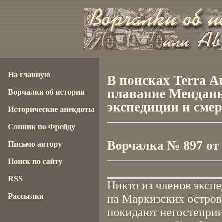
На главную
В поисках Terra Au
плавание Мендань
Ворчалки об истории
экспедиции и сме
Исторические анекдоты
Сонник по Фрейду
Ворчалка № 897 от 0
Письмо автору
Поиск по сайту
RSS
Никто из членов эксп
Рассылки
на Маркизских остров
покидают негостеприи