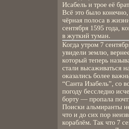
Исабель и трое её бра
Всё это было конечно,
чёрная полоса в жизн
сентября 1595 года, к
в жуткий туман.
Когда утром 7 сентябр
увидели землю, вернее
который теперь назыв
стали высаживаться на
оказались более важн
“Санта Изабель”, со 
погоду бесследно исче
борту — пропала почт
Поиски альмиранты не 
что и до сих пор неиз
кораблём. Так что 7 с