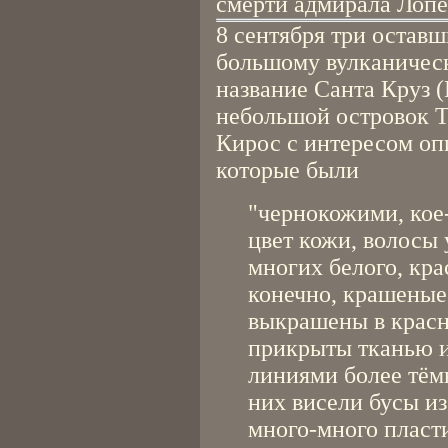
смерти адмирала Лопе 
8 сентября три остав
большому вулканичес
название Санта Круз (
небольшой островок 
Кирос с интересом оп
которые были
"чернокожими, кое
цвет кожи, волосы
многих белого, кра
конечно, крашеные.
выкрашены в красн
прикрыты тканью 
линиями более тёмн
них висели бусы из
много-много пласт