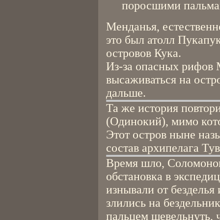
поросшими пальмам
Менданья, естественно
это был атолл Пукапук
островов Кука.
Из-за опасных рифов 
высаживаться на остр
дальше.
Та же история повтори
(Одинокий), мимо кот
Этот остров ныне назы
состав архипелага Тув
Время шло, Соломонов
обстановка в экспедиц
изнывали от безделья 
злились на бездельник
пальцем шевельнуть, 