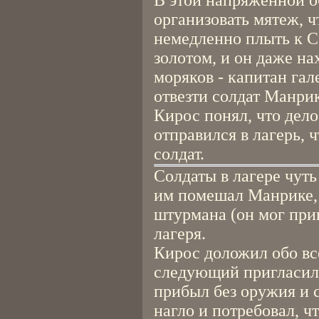
В этой напряжённой 
организовать мятеж, ч
немедленно плыть к 
золотом, и он даже на
моряков - капитан гал
отвезти солдат Манрик
Кирос понял, что дело
отправился в лагерь, 
солдат.
Солдаты в лагере чут
им помешал Манрике, 
штурмана (он мог приг
лагеря.
Кирос доложил обо вс
следующий пригласил 
прибыл без оружия и
нагло и потребовал, 