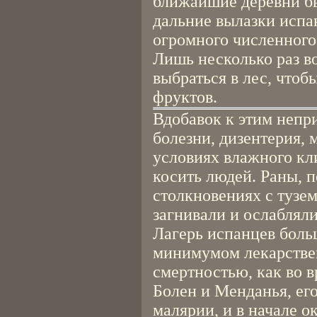
ближайшие деревни бы
дальние вылазки испа
огромного численного
Лишь несколько раз в
выбраться в лес, чтоб
фруктов.
Вдобавок к этим непр
болезни, дизентерия, 
условиях влажного кл
косить людей. Раны, 
столкновениях с тузе
загнивали и ослаблял
Лагерь испанцев больш
минимумом лекарстве
смертностью, как во 
Болен и Менданья, ег
малярии, и в начале о