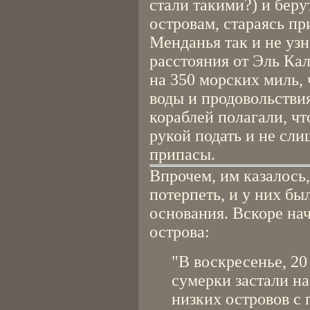
стали такими?) и беру
островам, стараясь пр
Менданья так и не узн
расстояния от Эль Ка
на 350 морских миль, 
воды и продовольстви
кораблей полагали, ч
рукой подать и не сл
припасы.
Впрочем, им казалось,
потерпеть, и у них бы
основания. Вскоре на
острова:
"В воскресенье, 20 
сумерки застали на
низких островов с