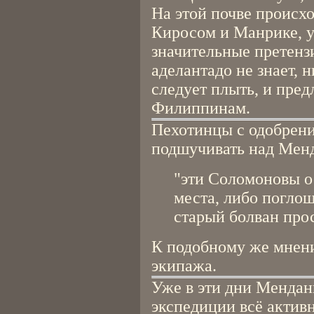
На этой почве происх
Киросом и Манрике, у
значительные претензи
аделантадо не знает, н
следует плыть, и пред
Филиппинам.
Пехотинцы с одобрени
подшучивать над Менд
"эти Соломоновы о
места, либо поглощ
старый болван прос
К подобному же мнен
экипажа.
Уже в эти дни Мендань
экспедиции всё активн