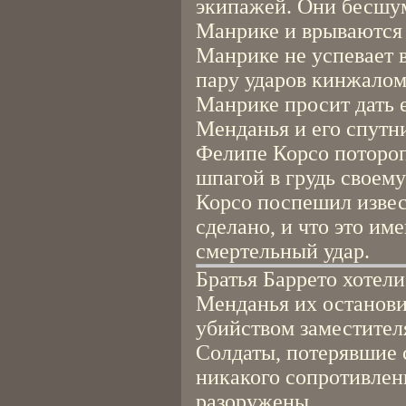
экипажей. Они бесшум
Манрике и врываются 
Манрике не успевает в
пару ударов кинжалом.
Манрике просит дать 
Менданья и его спутн
Фелипе Корсо потороп
шпагой в грудь своему
Корсо поспешил извес
сделано, и что это им
смертельный удар.
Братья Баррето хотели
Менданья их останови
убийством заместител
Солдаты, потерявшие 
никакого сопротивлен
разоружены.