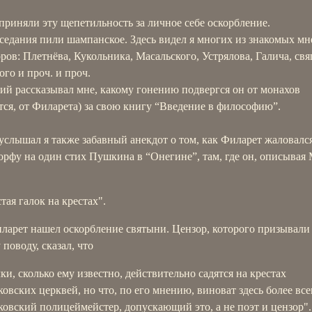
риняли эту щепетильность за личное себе оскорбление.
седания пили шампанское. Здесь видел я многих из знакомых мн
ров: Плетнёва, Кукольника, Масальского, Устрялова, Галича, св
го и проч. и проч.
ий рассказывал мне, какому гонению подвергся он от монахов
тся, от Филарета) за свою книгу “Введение в философию”.
услышал я также забавный анекдот о том, как Филарет жаловалс
рфу на один стих Пушкина в “Онегине”, там, где он, описывая 
тая галок на крестах".
ларет нашел оскорбление святыни. Цензор, которого призывали 
 поводу, сказал, что
лки, сколько ему известно, действительно садятся на крестах
ковских церквей, но что, по его мнению, виноват здесь более все
ковский полицеймейстер, допускающий это, а не поэт и цензор".