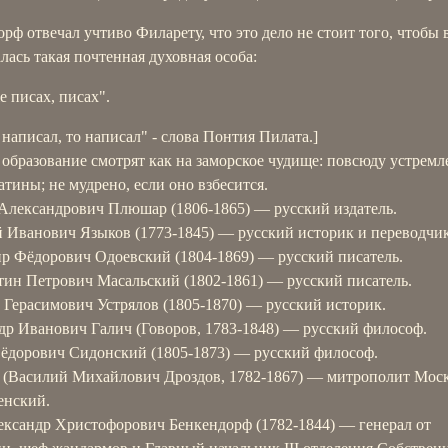
рф отвечал учтиво Филарету, что это дело не стоит того, чтобы 
ась такая почтенная духовная особа:
е писах, писах".
) написал, то написал" - слова Понтия Пилата.]
 образование смотрят как на заморское чудище: повсюду устремл
атины; не мудрено, если оно взбесится.
Александрович Плюшар (1806-1865) — русский издатель.
 Иванович Языков (1773-1845) — русский историк и переводчик
р Фёдорович Одоевский (1804-1869) — русский писатель.
тин Петрович Масальский (1802-1861) — русский писатель.
 Герасимович Устрялов (1805-1870) — русский историк.
др Иванович Галич (Говоров, 1783-1848) — русский философ.
ёдорович Сидонский (1805-1873) — русский философ.
 (Василий Михайлович Дроздов, 1782-1867) — митрополит Мос
енский.
ександр Христофорович Бенкендорф (1782-1844) — генерал от