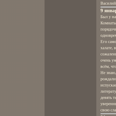
Василий
9 янва
Был у н
Комнаты
порядочн
одноврем
Его само
халате, 
сожалени
очень ум
всём, чт
Не знаю,
рождалис
испускае
литерату
девять т
уверенны
свою сла