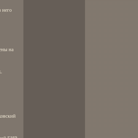
в него
ены на
.
ковский