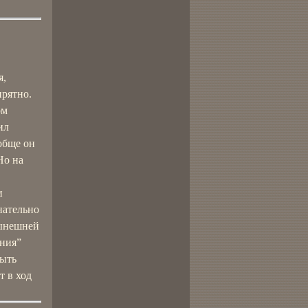
я,
прятно.
ом
ил
обще он
Но на
и
нательно
нынешней
ения”
быть
т в ход