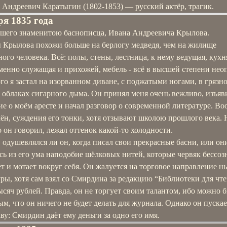
 Андреевич Каратыгин (1802-1853) — русский актёр, трагик.
ря 1835 года
ашего знаменитою баснописца, Ивана Андреевича Крылова.
 Крылова похожи больше на берлогу медведя, чем на жилище
ого человека. Всё: полы, стены, лестница, к нему ведущая, кухн
енно служащая и прихожей, мебель - всё в высшей степени нео
го я застал на изорванном диване, с поджатыми ногами, в грязн
в облаках сигарного дыма. Он принял меня очень вежливо, изъяв
е о моём аресте и начал разговор о современной литературе. Во
ён, суждения его тонки, хотя отзывают школою прошлого века. 
о он говорил, лежал оттенок какой-то холодности.
 одушевлялся ли он, когда писал свои прекрасные басни, или он
ь из его ума наподобие шёлковых нитей, которые червяк бессоз
т и мотает вокруг себя. Он жалуется на торговое направление 
ры, хотя сам взял со Смирдина за редакцию “Библиотеки для чт
ысяч рублей. Правда, он не торгует своим талантом, ибо можно 
м, что он ничего не будет делать для журнала. Однако он пускае
ву: Смирдин даёт ему деньги за одно его имя.