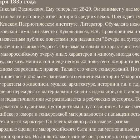
аря 1835 года
Николай Васильевич. Ему теперь лет 28-29. Он занимает у нас ме
 по части истории; читает историю средних веков. Преподает т
 Женском Патриотическом институте. Литератор. Обучался в неж
ковской гимназии вместе с Кукольником, Н.Я. Прокоповичем и т
 известным публике повестями под названием "Вечера на хуторе
пасечника Панька Рудого". Они замечательны по характеристиче
 малороссийскому очерку иных характеров и живому, иногда оче
у, рассказу. Написал он и еще несколько повестей с юмористиче
ением современных нравов. Талант его чисто теньеровский. Но
 пишет всё и обо всём: занимается сочинением истории Малорос
 трактаты о живописи, музыке, архитектуре, истории и т.д. и т.д.
где он переходит от материальной жизни к идеальной, он станов
и педантичным или же расплывается в ребяческих восторгах. То
 делается запутанным, пустоцветным и пустозвонным. Та же сме
сийского юмора и теньеровской материальности с напыщенност
ет и в его характере. Он очень забавно рассказывает разные
ародные сцены из малороссийского быта или заимствованные из
зной хроники. Но лишь только начинает он трактовать о предме