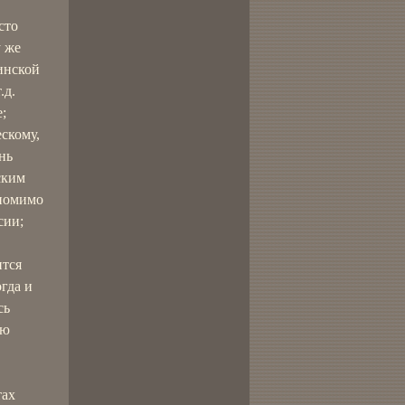
сто
у же
инской
.д.
;
скому,
нь
ским
 помимо
сии;
ится
гда и
сь
ью
тах