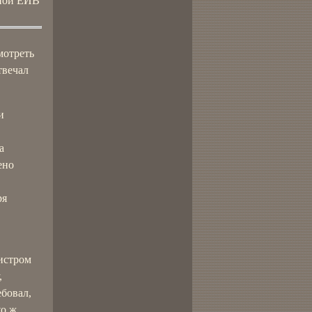
нной ЕИВ
мотреть
твечал
и
а
ено
ря
истром
,
ебовал,
о ж,