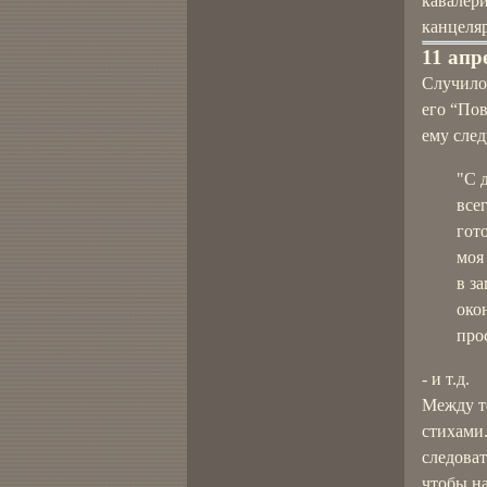
кавалер
канцеля
11 апр
Случило
его “Пов
ему сле
"С 
все
гот
моя
в з
око
про
- и т.д.
Между т
стихами.
следоват
чтобы на