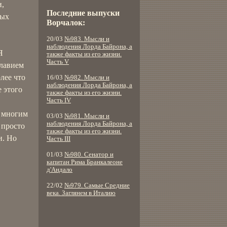
и,
Последние выпуски
ных
Ворчалок:
20/03
№983. Мысли и
наблюдения Лорда Байрона, а
Я
также факты из его жизни.
Часть V
главием
олее что
16/03
№982. Мысли и
наблюдения Лорда Байрона, а
 этого
также факты из его жизни.
Часть IV
я многим
03/03
№981. Мысли и
наблюдения Лорда Байрона, а
 просто
также факты из его жизни.
и. Но
Часть III
01/03
№980. Сенатор и
капитан Рима Бранкалеоне
д'Андало
22/02
№979. Самые Средние
века. Заглянем в Италию