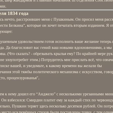
ии, шеф жандармов и Главный начальник III отделения Собстве
рии.
еля 1834 года
сь нечто, расстроившее меня с Пушкиным. Он просил меня расс
ести Белкина”, которые он хочет печатать вторым изданием. Я о
дующее:
душевным удовольствием готов исполнить ваше желание теперь 
гда. Да благословит вас гений ваш новыми вдохновениями, а мы
овы. (Что сказать? - обрезывать крылья ему? По крайней мере рук
 не злоупотребит этим.) Потрудитесь мне прислать всё, что означ
аписке вашей, и уведомьте, к какому времени вы желали бы
нчания этой тяжбы политического механизма с искусством, гово
сто, процензурованья",
ем к нему дошел его “Анджело” с несколькими урезанными мин
 Он взбесился: Смирдин платит ему за каждый стих по червонцу
ельно, Пушкин теряет здесь несколько десятков рублей. Он потр
 место исключённых стихов были поставлены точки, с тем однак