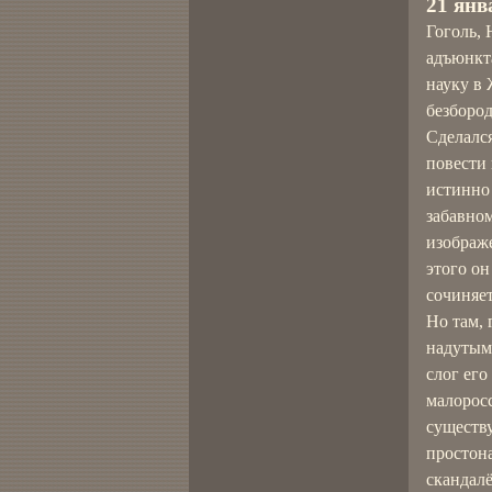
21 янв
Гоголь, 
адъюнкта
науку в
безбород
Сделался
повести 
истинно
забавном
изображ
этого он
сочиняет
Но там, 
надутым 
слог его
малорос
существу
простон
скандалё