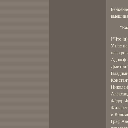
Бенкендо
вмешивал
"Еж
["Что (я
У нас на
него рог
Адольф 
Дмитрий
Владими
Констан
Николай
Алексан
Фёдор Ф
Филарет
и Колом
Граф Ал