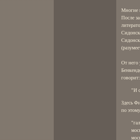
Многие п
После за
литерато
Сидонско
Сидонск
(разумее
От него 
Бенкендо
говорит:
"И с
Здесь Фи
по этому
"га
мос
мос