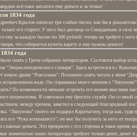
ирдин всё-таки заплатил ему деньги и за точки!
еля 1834 года
реевич Крылов написал три слабые басни, как бы в доказатель
о талант его стареет. У него был договор со Смирдиным, в силу к
ил ему за каждую басню по 300 рублей: теперь он требует с него 
говоря, что собирается купить карету и ему нужны деньги!
 1834 года
было опять у Греча собрание литераторов. Состоялся выбор ост
ов “Энциклопедического словаря”. Здесь встретился я с Кукольн
т новую драму “Роксолана”. Положено опять читать у меня “Дж
в исправленном виде. Он спрашивал моего мнения о “Ляпунове”
казать? По возможности меньше огорчить его моими мыслями нас
ого патриотизма. Я советовал ему бросить службу. Он со мной с
льствием, между прочим, заметил я следующий благородный пос
ка. “Ляпунова” своего он подарил Каратыгину, тогда как, судя п
ята его “Рука всевышнего”, он мог бы получить за него от театр
 славные деньги. Это прекрасно с его стороны в такое время, ко
ые знаменитые наши литераторы требуют только денег, денег и 