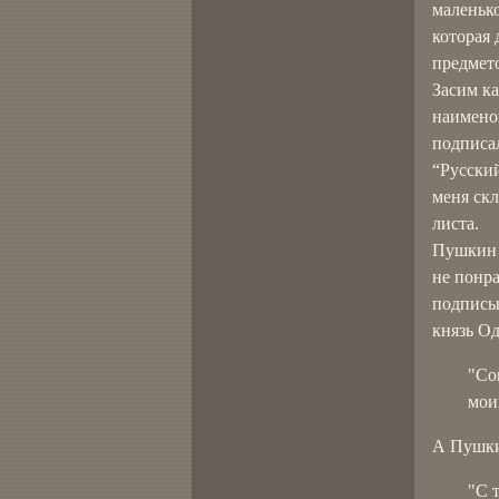
маленько
которая 
предмето
Засим к
наименов
подписал
“Русский
меня скл
листа.
Пушкин 
не понра
подписыв
князь О
"Со
мои
А Пушки
"С 