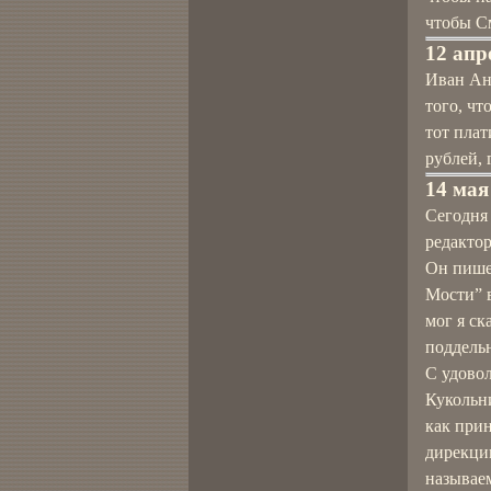
чтобы См
12 апр
Иван Анд
того, чт
тот плат
рублей, 
14 мая
Сегодня 
редактор
Он пише
Мости” 
мог я с
поддельн
С удово
Кукольни
как прин
дирекции
называем