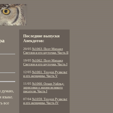
Последние выпуски
ра
Анекдотов:
20/05
№1063. Поэт Михаил
Светлов и его шуточки. Часть II
19/05
№1062. Поэт Михаил
Светлов и его шуточки. Часть I
12/05
№1061. Теодор Рузвельт
и его женщины. Часть V
11/05
№1060. Оскар Уайльд:
зарисовки о жизни великого
я думаю,
писателя. Часть I
м языке.
07/04
№1059. Теодор Рузвельт
ь все
и его женщины. Часть IV