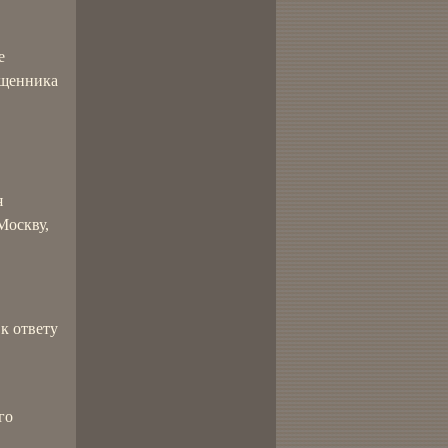
е
ященника
я
Москву,
к ответу
го