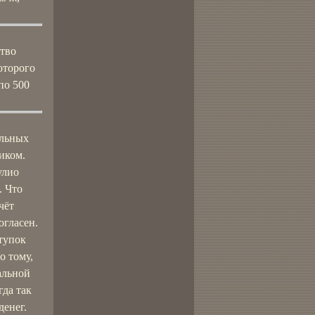
ство
оторого
по 500
альных
иком.
улио
. Что
чёт
огласен.
тупок
о тому,
альной
гда так
денег.