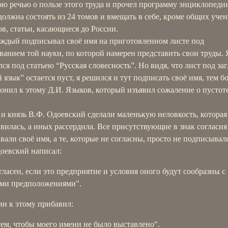
ю речью о пользе этого труда и прочел программу энциклопеди
должна состоять из 24 томов и вмещать в себе, кроме общих уче
в, статьи, касающиеся до России.
аждый подписывал своё имя на приготовленном листе под
анием той науки, по которой намерен представить свои труды. 
ся под статьею “Русская словесность”. Но видя, что лист под за
 язык” остается пуст, я решился и тут подписать своё имя, тем б
онил к этому Д.И. Языков, который изъявил сожаление о пустоте
и князь В.Ф. Одоевский сделали маленькую неловкость, котора
вилась, а иных рассердила. Все присутствующие в знак согласия
али своё имя, а те, которые не согласны, просто не подписывал
доевский написал:
гласен, если это предприятие и условия оного будут сообразны с
ми предположениями".
н к этому прибавил:
тем, чтобы моего имени не было выставлено".