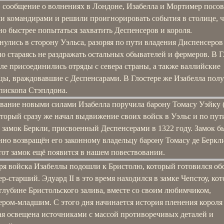
 сообщение о волнениях в Лондоне, Изабелла и Мортимер посо
ми командирами и решили проигнорировать события в столице, 
о быстрее попытаться захватить Деспенсеров и короля.
улись в сторону Уэльса, разоряя по пути владения Диспенсеров
но стараясь не раздражать остальных обывателей и фермеров. В Г
ле присоединились отряды с севера страны, а также валлийские
цы, враждовавшие с Деспенсарами. В Глостере же Изабелла пол
пископа Стэплдона.
вание новыми силами Изабелла поручила барону Томасу Уэйку 
оторый сразу же начал выдвижение своих войск в Уэльс и по пут
 замок Беркли, присвоенный Деспенсерами в 1322 году. Замок б
но возвращён его законному владельцу барону Томасу де Беркли
тот замок ещё появится в нашем повествовании.
бря войска Изабеллы подошли к Бристолю, который готовился об
р-старший. Эдуард II в это время находился в замке Чепстоу, ко
глубине Бристольского залива, вместе со своим любимчиком,
ером-младшим. С этого дня начинается история пленения короля
рая освещена источниками с массой противоречивых деталей и