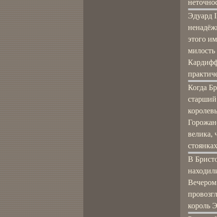
неточнос
Эдуард 
ненадёжн
этого им
милость 
Кардифф 
практиче
Когда Бр
старший 
королевы
Горожане
велика, 
стоянках
В Бристо
находил
Вечером 
провозгл
король Э