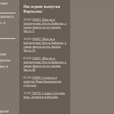
олько
Последние выпуски
Ворчалок:
сывались
20/03
№983. Мысли и
, и
наблюдения Лорда Байрона, а
также факты из его жизни.
Часть V
16/03
№982. Мысли и
наблюдения Лорда Байрона, а
также факты из его жизни.
Часть IV
ниям
03/03
№981. Мысли и
ащения
наблюдения Лорда Байрона, а
евы и
также факты из его жизни.
Часть III
01/03
№980. Сенатор и
капитан Рима Бранкалеоне
д'Андало
22/02
№979. Самые Средние
века. Заглянем в Италию
ороля