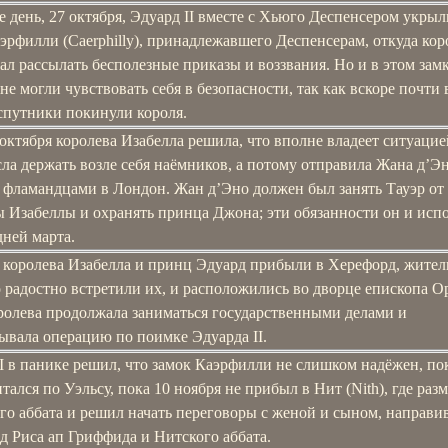
е день, 27 октября, Эдуард II вместе с Хьюго Деспенсером укрыл
эрфилли (Caerphilly), принадлежавшего Деспенсерам, откуда кор
л рассылать бесполезные приказы и воззвания. Но и в этом зам
не могли чувствовать себя в безопасности, так как вскоре почти 
спутники покинули короля.
октября королева Изабелла решила, что вполне владеет ситуацие
ла держать возле себя наёмников, а потому отправила Жана д’Эн
 фламандцами в Лондон. Жан д’Эно должен был занять Тауэр от
 Изабеллы и охранять принца Джона; эти обязанности он и исп
ней марта.
я королева Изабелла и принц Эдуард прибыли в Херефорд, жител
 радостно встретили их, и расположились во дворце епископа О
оролева продолжала заниматься государственными делами и
ывала операцию по поимке Эдуарда II.
I в панике решил, что замок Каэрфилли не слишком надёжен, по
итался по Уэльсу, пока 10 ноября не прибыл в Нит (Nith), где раз
го аббата и решил начать переговоры с женой и сыном, направи
д Риса ап Гриффида и Нитского аббата.