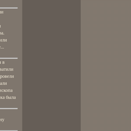
ли
и
а.
вили
..
н в
хватили
провели
зали
ископа
ика была
ну