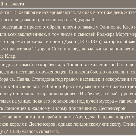
II от власти.
ытия 15 октября не исчерпываются, так как в этот же день жите
восстали, наконец, против короля Эдуарда II.
 восставшие просто отобрали ключи от замка у Элинор де Клер 
или всех заключённых, в том числе и сыновей Роджера Мортимер
в это время проживал и принц Джон (1316-1336), которого объя
м правителем Тауэра и Сити и передали мальчика на попечение.
де Клер.
не дня, в самый разгар бунта, в Лондон въехал епископ Стэплдо
ждении всего двух оруженосцев. Епископа быстро опознали и с
бора св. Павла. Стэплдона под градом насмешек и оскорблений 
ду и в Чипсайде возле Элинор-Кросс ему мясницким ножом отре
Голову Стэплдона отправили королеве Изабелле, а голый труп еп
лялся на улице, пока его не закопали под кучей мусора – так вел
ть лондонцев к жадному и злому приспешнику Деспенсеров.
осставших громили и грабили дома Арундела, Бэлдока и других
иков короля и Деспенсеров, однако лондонскому епископу Стиве
у (?-1338) удалось скрыться.