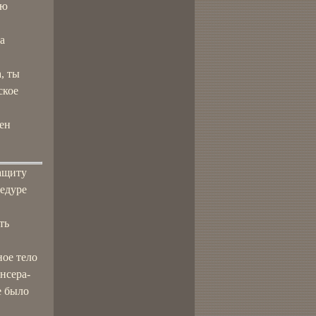
лю
а
, ты
ское
ен
защиту
цедуре
ть
ное тело
енсера-
е было