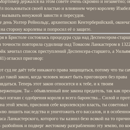
ортимер держался на этом совете очень скромно и незаметно; о
л пользоваться своей властью и влиянием через королеву Изабел
 вызывать ненужной зависти и пересудов.
е день Уолтер Рейнольдс, архиепископ Кентерберийский, оконча
на сторону королевы и попросил её о защите.
ря в Бристоле состоялась процедура суда над Деспенсером-старш
в точности повторила судилище над Томасом Ланкастером в 1322
йк зачитал список преступлений Деспенсера-старшего, а Уильям
41) огласил приговор:
от суд не даёт тебе никакого права защищаться, потому что ты са
дал такой закон, когда человек может быть приговорен без права
вдаться. Теперь этот закон относится и к тебе, и к твоим
верженцам. Ты – объявленный вне закона предатель, так как пре
был изгнан с одобрения короля и всего баронства... Силой и про
она этой земли, присвоив себе королевскую власть, ты советовал
олю лишить наследства и уничтожить его вассалов, и в особенно
аса Ланкастерского, которого ты казнил безо всякой на то причи
– разбойник и подверг жестокому разграблению эту землю, по ко