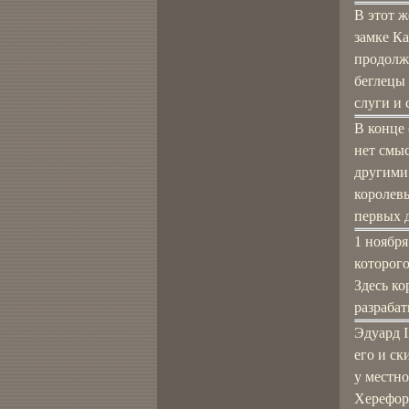
В этот ж
замке Ка
продолжа
беглецы 
слуги и 
В конце 
нет смыс
другими
королевы
первых д
1 ноябр
которого
Здесь к
разрабат
Эдуард I
его и ск
у местно
Херефор