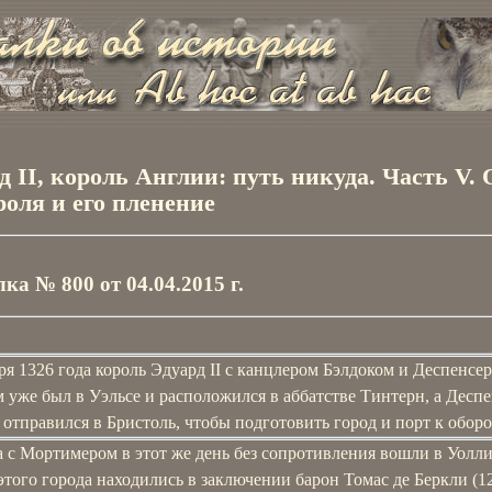
д II, король Англии: путь никуда. Часть V. 
роля и его пленение
ка № 800 от 04.04.2015 г.
ря 1326 года король Эдуард II с канцлером Бэлдоком и Деспенсе
уже был в Уэльсе и расположился в аббатстве Тинтерн, а Деспе
отправился в Бристоль, чтобы подготовить город и порт к оборо
а с Мортимером в этот же день без сопротивления вошли в Уолл
этого города находились в заключении барон Томас де Беркли (1