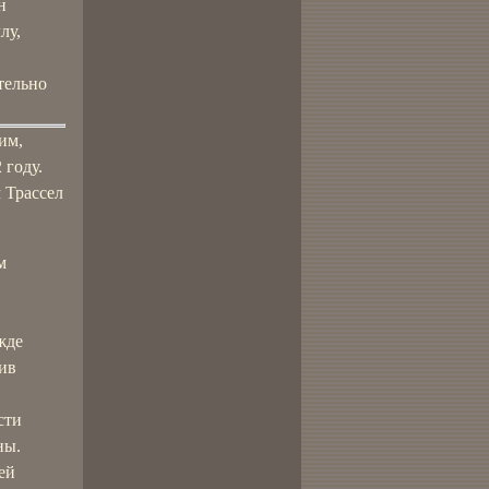
н
лу,
тельно
им,
 году.
 Трассел
м
жде
тив
сти
ны.
ей