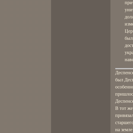
при
уни
дол
изм
Цер
был
дос
укр
навс
Деспенсе
был Десп
особенно
пришлось
Деспенс
В тот же
привязал
старшего
на земле