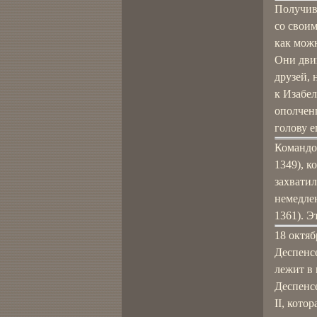
Получив
со свои
как можн
Они двин
друзей, 
к Изабел
ополчен
голову е
Командо
1349), к
захватил
немедлен
1361). Э
18 октя
Деспенсе
лежит в 
Деспенс
II, кото