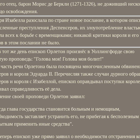
его отец, барон Морис де Беркли (1271-1326), не доживший неск
 до освобождения.
ря Изабелла разослала по стране новое послание, в котором опи
сленные преступления Деспенсеров, их злоупотребление властью
а всех к борьбе с временщиками; никакой критики короля и его
в в этом послании не было.
в тот же день епископ Орлетон произнёс в Уоллингфорде свою
ую проповедь: "Голова моя! Голова моя болит!"
 часть речи Орлетона была посвящена многочисленным обвине
ров и короля Эдуарда II. Перечисляя также случаи дурного обр
ров и короля с Изабеллой, епископ оправдывал поступки корол
вал справедливость её дела.
чение своей проповеди Орлетон заявил:
гда глава государства становится больным и немощным,
бходимость заставляет устранить его, не прибегая к бесполезным
ыткам применить иные средства".
теперь епископ уже прямо заявил о необходимости отстранения к