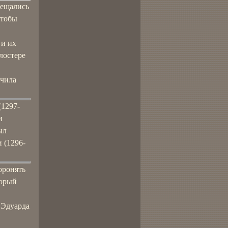
вещались
чтобы
 и их
лостере
учила
(1297-
и
ыл
 (1296-
оронять
торый
 Эдуарда