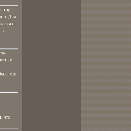
пстоу
дию. Для
дался на
 в
ер-
вать у
была так
х
, что