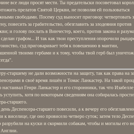
чине все люди просят мести. Ты предательски посоветовал коро
чтожить прелатов Святой Церкви, не позволяя ей пользоваться
жными свободами. Посему суд выносит приговор: четвертовать з
ену, повесить за грабительство, обезглавить за злодеяния против
кви; и голову послать в Винчестер, коего, против закона и разума
 сделан графом... И так как твои преступления опорочили рыцар
тоинство, суд приговаривает тебя к повешению в мантии,
ашенной твоими гербами и к тому, чтобы твой герб был уничтож
егда".
ру-старшему не дали возможности на защиту, так как права на 
енсерами в своё время лишён и Томас Ланкастер. На такой про
 настаивал Генри Ланкастер и его сторонники, так что Изабелле
 уступить, хотя по некоторым сведениям она собиралась прости
ера-старшего.
 день Деспенсера-старшего повесили, а к вечеру его обезглавлен
и к виселице, где оно провисело четверо суток; затем тело Десп
 разрубили на куски и скормили собакам, чтобы и могилы его н
 Англии.