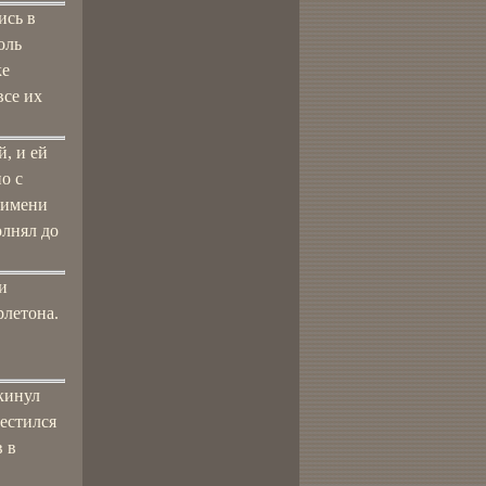
ись в
оль
ке
все их
й, и ей
о с
 имени
олнял до
и
рлетона.
кинул
местился
в в