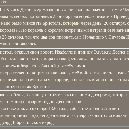
тей.
II и Хьюго Деспенсер-младший сочли своё положение в замке Че
ым и, якобы, попытались 25 ноября на корабле бежать в Ирлан
 надо было миновать Бристоль, который через день, 26 октября, с
королевы. Но корабль с королём встречными ветрами был загнан
25 октября, так что шансов прорваться в Ирландию у Эдуарда II
ски не оставалось.
истоль открыл свои ворота Изабелле и принцу Эдуарду, Деспенс
был уже настолько деморализован, что даже не пытался выторго
 каких-нибудь послаблений для себя лично.
 торжественно встретили королеву с её войсками, но эта армия 
что не могла разместиться в городе, и осталась в многочисленны
 в окрестностях Бристоля.
ле Изабелла, наконец, встретилась со своими дочерьми, которые
ись там под надзором родни Деспенсеров.
того же дня, 26 октября 1326 года, собрание лордов Англии
асило принца Эдуарда хранителем государства на том основании
дуард II бросил свой народ.