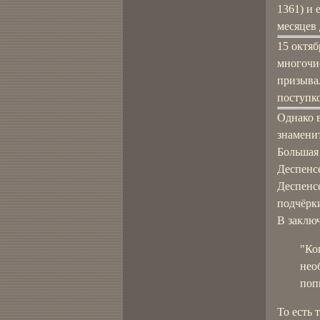
1361) и 
месяцев
15 октяб
многочи
призывал
поступко
Однако 
знаменит
Большая
Деспенсе
Деспенсе
подчёрки
В заклю
"Ко
нео
поп
То есть 