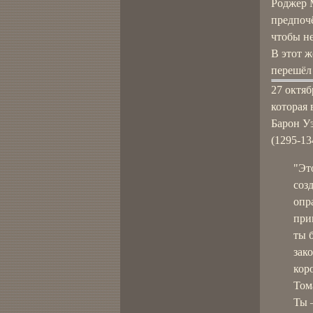
Роджер М
предпочё
чтобы не
В этот ж
перешёл 
27 октяб
которая 
Барон Уэ
(1295-13
"Эт
соз
опра
при
ты 
зак
кор
Том
Ты 