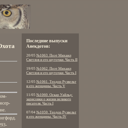
Последние выпуски
Охота
Анекдотов:
20/05
№1063. Поэт Михаил
Светлов и его шуточки. Часть II
19/05
№1062. Поэт Михаил
Светлов и его шуточки. Часть I
12/05
№1061. Теодор Рузвельт
и его женщины. Часть V
11/05
№1060. Оскар Уайльд:
ром-
зарисовки о жизни великого
нсер-
писателя. Часть I
не.
07/04
№1059. Теодор Рузвельт
и его женщины. Часть IV
ингфорд.
293-