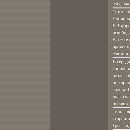
Эдуарда 
Этим соб
Лондона 
В Тауэре
освобод
В замке 
временны
Элинор 
В середи
сопрово
возле со
по горо
голову. 
долго ва
ненавис
Толпы в
сторонн
Гревсенд