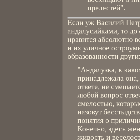
прелестей".
Если уж Василий Петр
андалусийками, то до 
нравится абсолютно вс
и их уличное остроум
образованности други
"Андалузка, к как
принадлежала она, 
ответе, не смешаетс
любой вопрос отве
смелостью, которые
назовут бесстыдст
понятия о приличи
Конечно, здесь же
живость и веселост