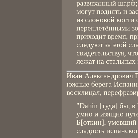
развязанный шарф; 
могут поднять и за
из слоновой кости
переплетёнными зо
приходит время, п
следуют за этой сл
свидетельствуя, что
лежат на стальных 
Иван Александрович Г
южные берега Испании
восклицал, перефрази
"Dahin [туда] бы, в
умно и изящно пут
Б[откин], умевший
сладость испанског