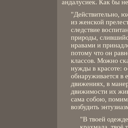
андалусиек. Как бы не
"Действительно, ю
из женской прелест
следствие воспитан
природы, слившийся
нравами и принадл
потому что он равн
классов. Можно ска
нужды в красоте: о
обнаруживается в е
движениях, в манере
движимости их жи
сама собою, помим
возбудить энтузиаз
"В твоей одежде
крахмала, твоё т