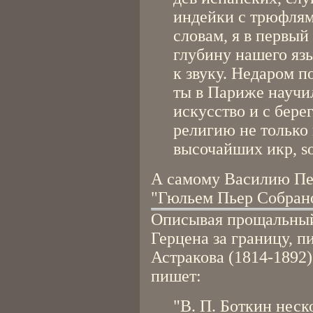
индейки с трюфля
словам, я в первы
глубину нашего яз
к звуку. Недаром 
ты в Париже научи
искусство и с бере
религию не только
высочайших икр, sob
А самому Василию Пе
"Гюльем Пьер Собран
Описывая прощальный 
Герцена за границу, п
Астракова (1814-1892
пишет:
"В. П. Боткин неско