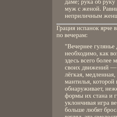
даме; рука об руку
муж с женой. Равн
неприличным женщ
Грация испанок ярче в
по вечерам:
"Вечернее гулянье
необходимо, как во
здесь всего более 
своих движений — 
лёгкая, медленная,
мантилья, которой 
обнаруживает, неж
формы их стана и г
уклончивая игра ве
больше любят брос
взгляд, эта смелос