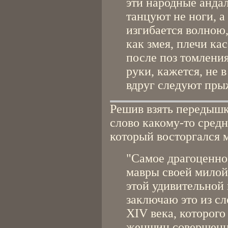
эти народные андал
танцуют не ноги, а 
изгибается волною,
как змея, плечи кас
после поз томлени
руки, кажется, не 
вдруг следуют пры
Решив взять передышк
слово какому-то сред
который восторгался 
"Самое драгоценно
мавры своей милой
этой удивительной
заключаю это из сл
XIV века, которого
женщин совершенн