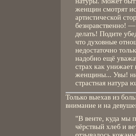
натуры. Может быть
женщин смотрят и
артистической стор
безнравственно! —
делать! Подите убе
что духовные отно
недостаточно толь
надобно ещё уважат
страх как унижает
женщины... Увы! ни
страстная натура ю
Только выехав из боль
внимание и на девуше
"В венте, куда мы 
чёрствый хлеб и ве
отзывалось кожаны