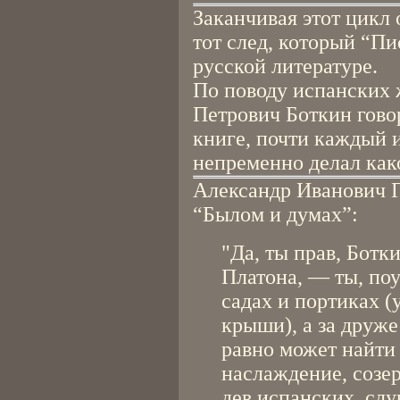
Заканчивая этот цикл 
тот след, который “П
русской литературе.
По поводу испанских 
Петрович Боткин говор
книге, почти каждый и
непременно делал как
Александр Иванович Г
“Былом и думах”:
"Да, ты прав, Ботк
Платона, — ты, поу
садах и портиках (
крыши), а за друже
равно может найти
наслаждение, созе
дев испанских, сл