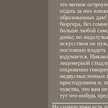
это меткое остроу
отдать за них кни
образованных дам!
бюргера, без сомне
больше любой само
дамы; но андалузк
искусством не нужд
постоянно владеть 
вздумается. Никако
лицемерной стыдлив
откровенно говоря
недвусмысленных п
простодушием и, та
чувства, что вам н
тут что-нибудь пре
На солнце тоже есть п