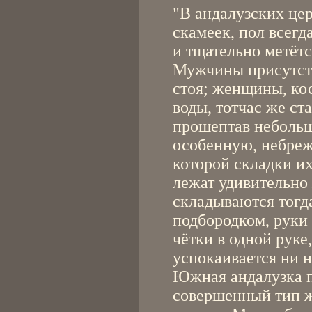
"В андалузских цер
скамеек, пол всегд
и тщательно метётс
Мужчины присутств
стоя; женщины, ко
воды, тотчас же ст
прошептав неболь
особенную, небреж
которой складки и
лежат удивительно
складываются тогд
подбородком, руки 
чётки в одной руке,
успокаивается ни н
Южная андалузка п
совершенный тип ж