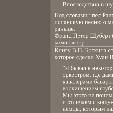
Впоследствии в шут
Под словами “пел Pant
испанскую песню о ма
раньше.
Франц Петер Шуберт (
композитор.
Книгу В.П. Боткина с
которое сделал Хуан 
"Я бывал в некотор
оркестром, где дам
кавалерами баварск
восхищением глуб
Мы этого не поним
и отличаем с кощун
немцы, которым каж