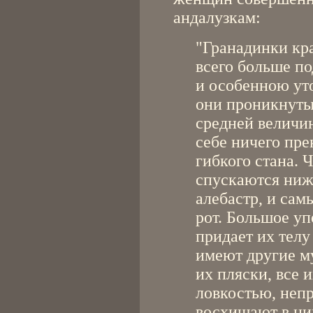
андалузкам:
"Гранадинки кра
всего больше п
и особенною ут
они проникнуты.
средней величин
себе ничего пре
гибкого стана. 
спускаются ниже
алебастр, и са
рот. Большое уп
придает их телу
имеют другие м
их пляски, все 
ловкостью, неп
восхищают в ни