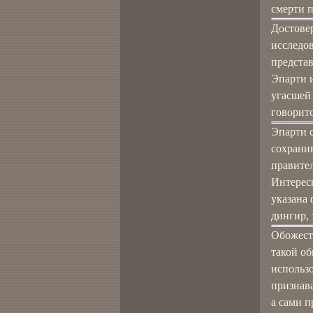
смерти 
Достове
исследов
предста
Эпарти и
угасшей 
говоритс
Эпарти с
сохранив
правите
Интересн
указана 
дингир, 
Обожест
такой о
использ
признав
а сами 