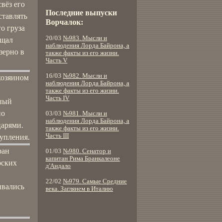
вёз его
Последние выпуски
ставлять
Ворчалок:
о груза
20/03
№983. Мысли и
ещал
наблюдения Лорда Байрона, а
зерно в
также факты из его жизни.
Часть V
16/03
№982. Мысли и
хозяином
наблюдения Лорда Байрона, а
также факты из его жизни.
Часть IV
бный
но
03/03
№981. Мысли и
наблюдения Лорда Байрона, а
царями.
также факты из его жизни.
Часть III
тупления.
ран
01/03
№980. Сенатор и
капитан Рима Бранкалеоне
рских
д'Андало
22/02
№979. Самые Средние
ивались
века. Заглянем в Италию