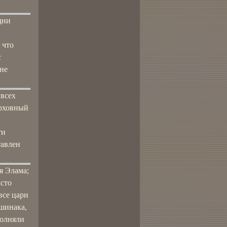
дни
 что
с
 не
 всех
ерховный
ти
тавлен
я Элама;
асто
все цари
шинака,
полняли