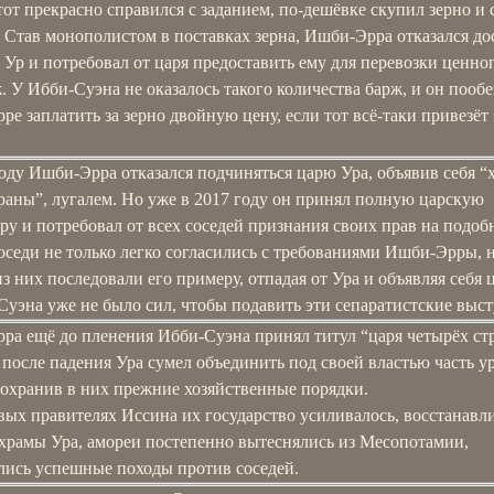
тот прекрасно справился с заданием, по-дешёвке скупил зерно и с
 Став монополистом в поставках зерна, Ишби-Эрра отказался до
 Ур и потребовал от царя предоставить ему для перевозки ценног
. У Ибби-Суэна не оказалось такого количества барж, и он пооб
е заплатить за зерно двойную цену, если тот всё-таки привезёт 
оду Ишби-Эрра отказался подчиняться царю Ура, объявив себя “
раны”, лугалем. Но уже в 2017 году он принял полную царскую
ру и потребовал от всех соседей признания своих прав на подо
оседи не только легко согласились с требованиями Ишби-Эрры, 
з них последовали его примеру, отпадая от Ура и объявляя себя 
уэна уже не было сил, чтобы подавить эти сепаратистские выс
ра ещё до пленения Ибби-Суэна принял титул “царя четырёх ст
а после падения Ура сумел объединить под своей властью часть у
сохранив в них прежние хозяйственные порядки.
вых правителях Иссина их государство усиливалось, восстанавл
 храмы Ура, амореи постепенно вытеснялись из Месопотамии,
лись успешные походы против соседей.