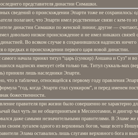
последнего представителя династии Симашки.
рных сведений о происхождении Эпарти тоже не сохранилось: о
атели полагают, что Эпарти имел родственные связи с кем-то из
вителе династии Симашки по женской линии; другие — считают,
мел довольно низкое происхождение и не имел никаких связей 
династией. Во всяком случае в сохранившихся надписях ничего
я о предках и происхождении первого царя новой династии.
 самого начала принял титул “царь (сункир) Аншана и Суз” и во
шихся надписях именует себя только так. Титул суккаль-мах (в
ль) приняли лишь наследники Эпарти.
о, что в табличке, относящейся к первому году правления Эпар
формула “год, когда Эпарти стал сункиром”, и перед именем пос
знак божественности.
вление правителя при жизни было совершенно не характерно дл
бычай был чуть ли не общепринятым в Месопотамии, и дингир ч
овался даже самыми незначительными правителями. В Эламе же 
али своим лугалем одного из верховных богов, чаще всего Иншу
правители Элама оставались лишь слугами верховного бога и вы