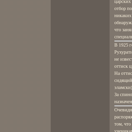
царских
отбор п
никаких
обнаружи
что заня
специал
В 1925 г
Рухурати
не извес
оттиск 
На оттис
сидящий 
эламски
За спино
назначен
Очевидн
распоряж
том, что
ученика