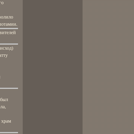
го
зволило
потамии.
вителей
(исход)
атту
и
 был
ла,
л храм