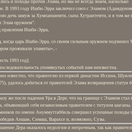
ись и походы против Элама, но мы не всегда знаем, насколько
е. В 1993 году Ишби-Эрра заключил союз с Эламом (Адамдуном
вою дочь замуж за Хумпаншимти, сына Хутрантемти, и в том же 
л Элам оружием”.
од правления Ишби-Эрра,
д, когда царь Ишби-Эрра, со своим сильным оружием подчинил У
ором проживали эламиты», -
есть 1993 год].
последовательность упомянутых событий нам неизвестна.
рно известно, что правителю из первой династии Иссина, Шуил
75), удалось добиться от правителей Элама возвращения статуи б
азу же после падения Ура в Дере, что на границе с Эламом стал
, объявивший себя независимым правителем с титулом шаганы.
емников по имени Ануммуттаббиль совершил успешные походы 
победив Аншан, Симаш, Варахсе и, возможно, Сузы.
ышение Дера оказалось недолгим и непрочным, так как правител