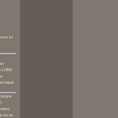
ного из
них
 (1900-
сы
жестокой
тридов
)
можно,
я после