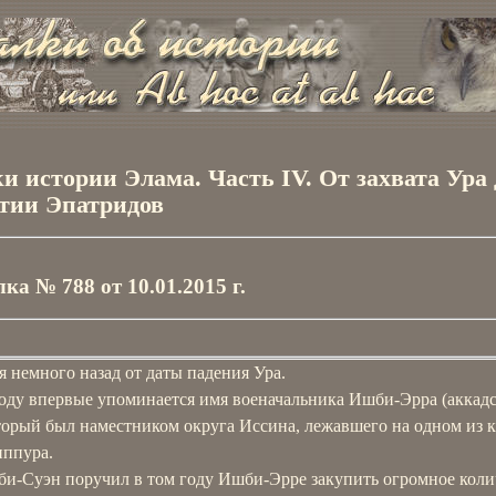
и истории Элама. Часть IV. От захвата Ура 
тии Эпатридов
ка № 788 от 10.01.2015 г.
 немного назад от даты падения Ура.
году впервые упоминается имя военачальника Ишби-Эрра (аккад
торый был наместником округа Иссина, лежавшего на одном из 
ппура.
би-Суэн поручил в том году Ишби-Эрре закупить огромное коли