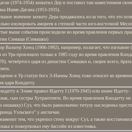
ган (1974-1954) захватил Дер и поставил там наместником свое
ика Ишме-Дагана (1953-1935).
льшое значение захвату Дера придавалось из-за того, что это по
ельно изолировать амореев в степной части юго-восточной Месо
тые выше события происходили во время правления первых пра
стии Симаша (Симашки)
р Вальтер Хинц (1906-1992), например, полагает, что изгнание 
 из Ура произошло только в 1985 году во время правления Кинд
70), четвёртого царя из династии Симашки и, скорее всего, брата
емти.
ащение в Ур статуи бога Э-Нанны Хинц тоже относит ко времен
я царя Киндатту.
ндатту в Эламе правил Идатту I (1970-1945) или иначе Идатту-
ак, сын сестры Хутрантемти. Во время правления Киндатту он
и иншакку) Суз, что было равнозначно титулу наследника престо
ринца Уэльского” у англичан.
наменит тем, что укрепил стену вокруг Суз, а также восстанови
ака и пожертвовал ему бассейн из известняка.