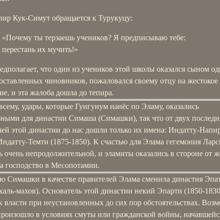
пир Кук-Симут обращается к Турукуцу:
«Почему ты терзаешь учеников? Я предписываю тебе:
перестань их мучить!»
дполагает, что один из учеников этой школы оказался сыном од
оставленных чиновников, пожаловался своему отцу на жестокое
е, и эта жалоба дошла до тепира.
всему, удары, которые Гунгунум нанёс по Эламу, оказались
ьными для династии Симаша (Симашки), так что от двух послед
ей этой династии до нас дошли только их имена: Индатту-Напир
Индатту-Темти (1875-1850). К счастью для Элама гегемония Лар
ь очень непродолжительной, и эламиты оказались в стороне от 
за господство в Месопотамии.
ю Симашки в качестве правителей Элама сменила династия Эпа
каль-махов). Основатель этой династии некий Эпарти (1850-1830
 власти при неустановленных до сих пор обстоятельствах. Воз
 произошло в условиях смуты или гражданской войны, начавшейс