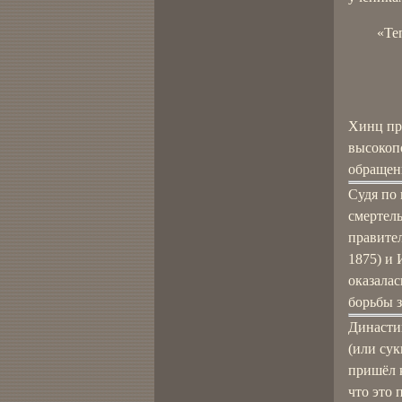
«Те
Хинц пре
высокоп
обращени
Судя по 
смертел
правител
1875) и 
оказалас
борьбы 
Династи
(или сук
пришёл к
что это