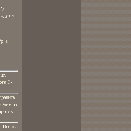
?),
году он
р, в
ишу
ога Э-
 править
 Один из
против
ь Иссина