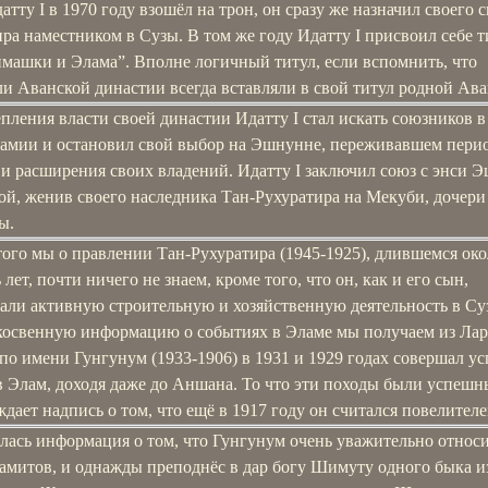
атту I в 1970 году взошёл на трон, он сразу же назначил своего 
ра наместником в Сузы. В том же году Идатту I присвоил себе т
имашки и Элама”. Вполне логичный титул, если вспомнить, что
и Аванской династии всегда вставляли в свой титул родной Ава
пления власти своей династии Идатту I стал искать союзников в
амии и остановил свой выбор на Эшнунне, переживавшем пери
 и расширения своих владений. Идатту I заключил союз с энси
ой, женив своего наследника Тан-Рухуратира на Мекуби, дочери
ы.
ого мы о правлении Тан-Рухуратира (1945-1925), длившемся ок
 лет, почти ничего не знаем, кроме того, что он, как и его сын,
али активную строительную и хозяйственную деятельность в Су
косвенную информацию о событиях в Эламе мы получаем из Лар
по имени Гунгунум (1933-1906) в 1931 и 1929 годах совершал у
в Элам, доходя даже до Аншана. То что эти походы были успеш
дает надпись о том, что ещё в 1917 году он считался повелителе
лась информация о том, что Гунгунум очень уважительно относи
ламитов, и однажды преподнёс в дар богу Шимуту одного быка и