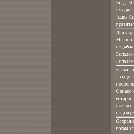
Когда Ид
Рухурати
“царя С
правител
Для укре
Месопот
подъёма
Билалам
Билалам
Кроме эт
двадцать
продолж
Однако 
которой 
походы 
подтверж
Сохрани
богам э