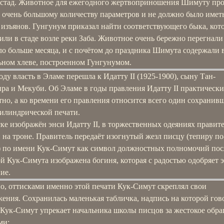
 стад. Животное для ежегодного жертвоприношения Шимуту пр
о очень большому количеству параметров и не должно было имет
 изъянов. Гунгунум приказал найти соответствующего быка, кот
ли в стаде возле реки Заба. Животное очень бережно перегнали
ло больше месяца, и с почётом до праздника Шимута содержали 
ьном хлеве, построенном Гунгунумом.
оду власть в Эламе перешла к Идатту II (1925-1900), сыну Тан-
ра и Мекуби. Об Эламе в годы правления Идатту II практически
тно, а ко времени его правления относится всего один сохранив
цилиндрической печати.
ке изображён энси Идатту II, в торжественных одеяниях правит
на троне. Правитель передаёт изогнутый жезл писцу (тепиру по
) по имени Кук-Симут как символ должностных полномочий пос
й Кук-Симута изображена богиня, которая с радостью одобряет 
ие.
о, оттисками именно этой печати Кук-Симут скреплял свои
ения. Сохранилась маленькая табличка, надпись на которой гов
 Кук-Симут упрекает начальника школы писцов за жестокое обра
ми: