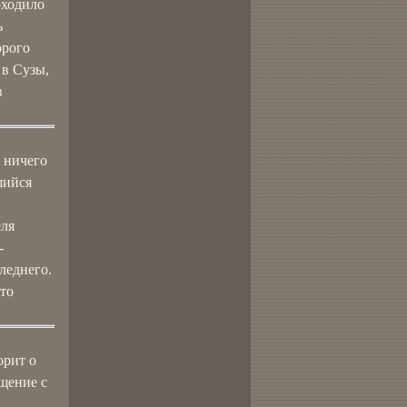
оходило
ь
орого
 в Сузы,
в
 ничего
шийся
еля
-
леднего.
это
орит о
щение с