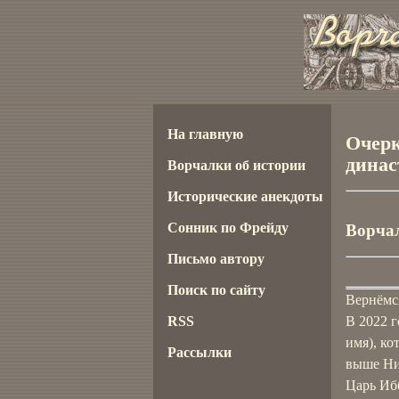
На главную
Очерк
динас
Ворчалки об истории
Исторические анекдоты
Сонник по Фрейду
Ворчал
Письмо автору
Поиск по сайту
Вернёмся
RSS
В 2022 
имя), ко
Рассылки
выше Ни
Царь Иб