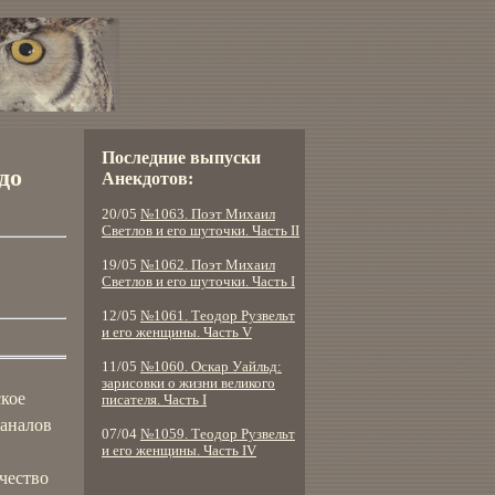
Последние выпуски
до
Анекдотов:
20/05
№1063. Поэт Михаил
Светлов и его шуточки. Часть II
19/05
№1062. Поэт Михаил
Светлов и его шуточки. Часть I
12/05
№1061. Теодор Рузвельт
и его женщины. Часть V
11/05
№1060. Оскар Уайльд:
зарисовки о жизни великого
ское
писателя. Часть I
каналов
07/04
№1059. Теодор Рузвельт
и его женщины. Часть IV
чество