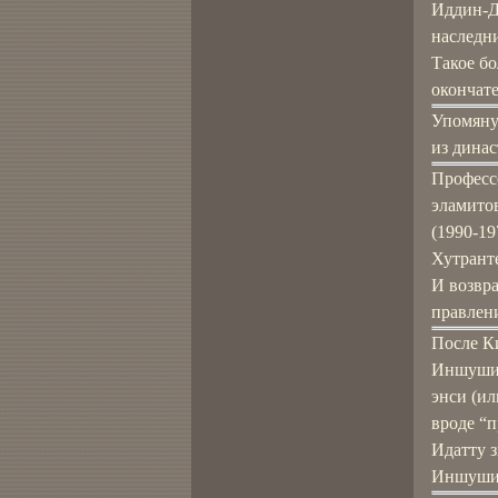
Иддин-Да
наследн
Такое бо
окончат
Упомяну
из дина
Профессо
эламитов
(1990-19
Хутрант
И возвр
правлени
После Ки
Иншушин
энси (ил
вроде “п
Идатту з
Иншушин