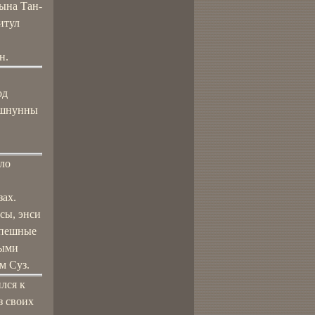
сына Тан-
итул
н.
од
 Эшнунны
оло
зах.
сы, энси
спешные
ными
м Суз.
лся к
з своих