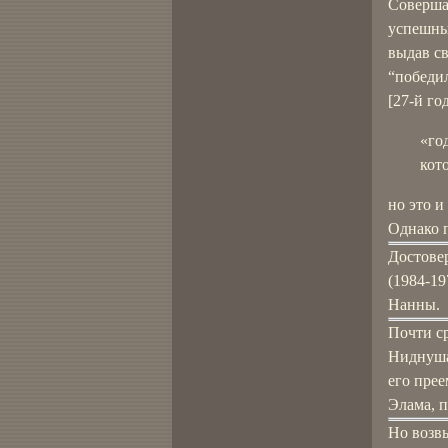
Совершал
успешны
выдав с
“победи
[27-й г
«го
кот
но это и 
Однако 
Достове
(1984-19
Нанны.
Почти ср
Ниднуша
его пре
Элама, 
Но возв