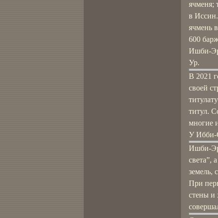
ячменя; 
в Иссин.
ячмень в
600 барж
Ишби-Эрр
Ур.
В 2021 г
своей ст
титулату
титул. С
многие и
У Ибби-С
Ишби-Эр
света”, 
земель, 
При пер
стены и
соверша