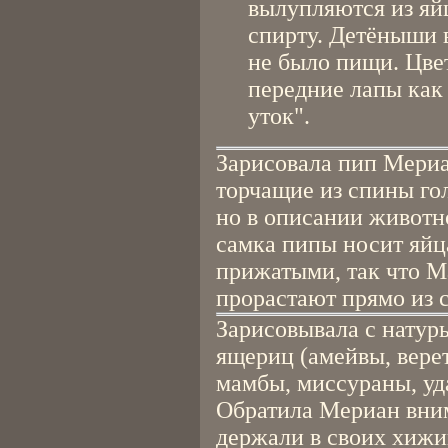
вылупляются из яйц
спирту. Детёныши в
не было пищи. Цве
передние лапы как 
уток".
Зарисовала пип Мериа
торчащие из спины го
но в описании животн
самка пипы носит яйц
прижатыми, так что М
прорастают прямо из 
Зарисовывала с натур
ящериц (амейвы, верет
мамбы, миссураны, уда
Обратила Мериан вним
держали в своих хижин