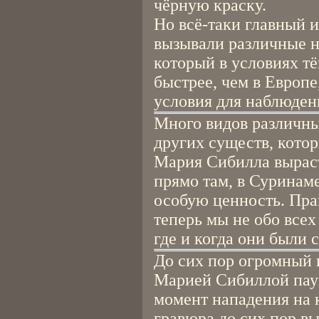
чёрную краску.
Но всё-таки главный 
вызывали различные н
который в условиях т
быстрее, чем в Европе
условия для наблюден
Много видов различны
других существ, котор
Мария Сибилла выраст
прямо там, в Суринаме
особую ценность. Прав
теперь мы не обо всех
где и когда они были 
До сих пор огромный 
Марией Сибиллой паук
момент нападения на к
гравюра до сих пор в