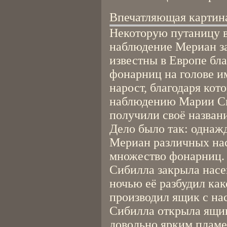
Впечатляющая картин
Некоторую путаницу в
наблюдение Мериан за
известны в Европе бла
фонарниц на голове и
нарост, благодаря кот
наблюдению Марии Си
получили своё названи
Дело было так: одна
Мериан различных нас
множество фонарниц. 
Сибилла закрыла насе
ночью её разбудил ка
производил ящик с на
Сибилла открыла ящик
довольно ярким плам