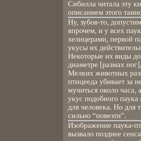
Сибилла читала эту к
описанием этого таин
Ну, зубов-то, допустим
впрочем, и у всех паук
хелицерами, первой па
укусы их действитель
Некоторые их виды до
диаметре [размах ног]
Мелких животных разм
птицееда убивает за н
мучиться около часа, 
укус подобного паука
для человека. Но для 
сильно “повезти”.
Изображение паука-п
вызвало позднее сенс