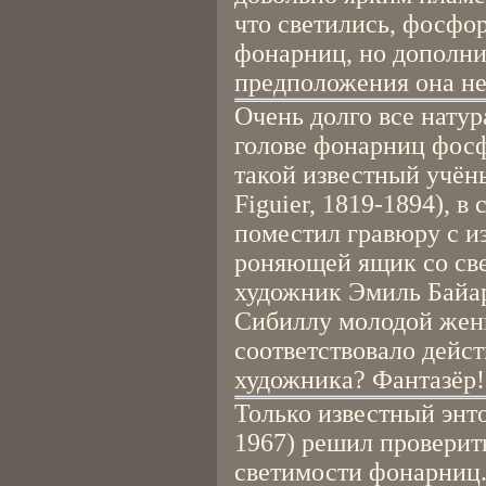
что светились, фосфо
фонарниц, но дополни
предположения она не 
Очень долго все натур
голове фонарниц фос
такой известный учён
Figuier, 1819-1894), в
поместил гравюру с 
роняющей ящик со св
художник Эмиль Байар
Сибиллу молодой женщ
соответствовало дейст
художника? Фантазёр!
Только известный энт
1967) решил проверит
светимости фонарниц