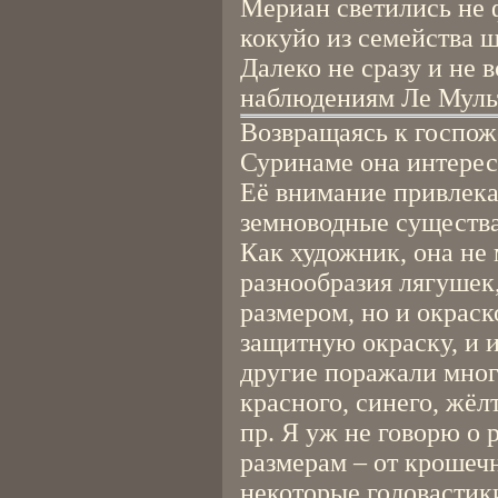
Мериан светились не 
кокуйо из семейства 
Далеко не сразу и не 
наблюдениям Ле Муль
Возвращаясь к госпоже
Суринаме она интерес
Её внимание привлека
земноводные существа
Как художник, она не
разнообразия лягушек,
размером, но и окрас
защитную окраску, и и
другие поражали мног
красного, синего, жёлт
пр. Я уж не говорю о
размерам – от крошеч
некоторые головастик