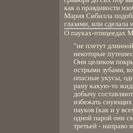
как о правдивости изо
Мария Сибилла подоб
глазами, или сделала 
О пауках-птицеедах М
"не плетут длинной
некоторые путешес
Они целиком покр
острыми зубами, к
опасные укусы, од
рану какую-то жид
добычу составляют
избежать снующих 
пауков (как и у все
одной парой они см
третьей - направо 