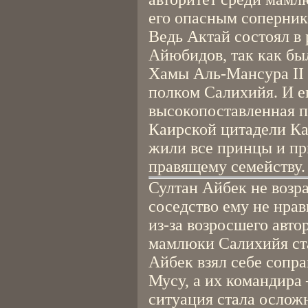
его опасным соперник
Ведь Актай состоял в 
Айюбидов, так как бы
Хамы Аль-Мансура II
полком Салихийя. И е
высокопоставленная п
Каирской цитадели Ка
жили все принцы и п
правящему семейству.
Султан Айбек не возра
соседство ему не нра
из-за возросшего авто
мамлюки Салихийя ста
Айбек взял себе сопр
Мусу, а их командира 
ситуация стала ослож