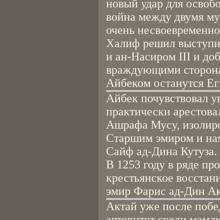
новый удар для освобо
война между двумя м
очень несвоевременно
Халиф решил выступи
и ан-Насиром III и д
враждующими сторонам
Айбеком останутся Ег
Айбек почувствовал ув
практически арестовал
Ашрафа Мусу, изолиро
Старшим эмиром и на
Сайф ад-Дина Кутуза.
В 1253 году в ряде п
крестьянское восстан
эмир Фарис ад-Дин Ак
Актай уже после побе
авторитет среди мамл