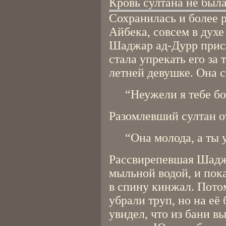
Кровь султана не была
Сохранилась и более 
Айбека, совсем в дух
Шаджар ад-Дурр прис
стала упрекать его за 
летней девушке. Она 
“Неужели я тебе б
Разомлевший султан о
“Она молода, а ты 
Рассвирепевшая Шаджа
мыльной водой, и пока
в спину кинжал. Потом
убрали труп, но на её
увидел, что из бани в