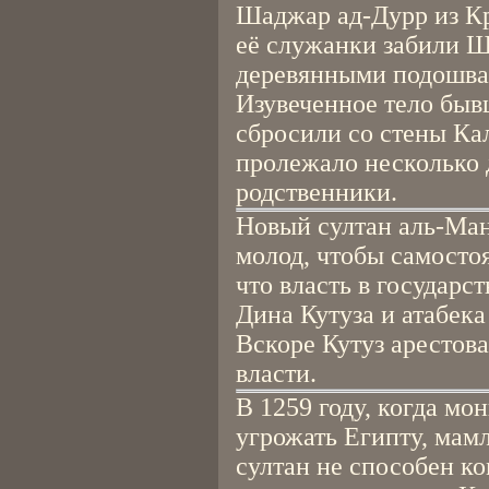
Шаджар ад-Дурр из Кр
её служанки забили 
деревянными подошва
Изувеченное тело бы
сбросили со стены Кал
пролежало несколько д
родственники.
Новый султан аль-Ма
молод, чтобы самосто
что власть в государст
Дина Кутуза и атабека
Вскоре Кутуз арестова
власти.
В 1259 году, когда мо
угрожать Египту, мам
султан не способен ко