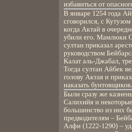
избавиться от опасног
В январе 1254 года Ай
сговорился, с Кутузо
когда Актай в очередн
убили его. Мамлюки С
султан приказал арест
руководством Бейбарс
Калат аль-Джабал, тр
Тогда султан Айбек ве
голову Актая и прика
наказать бунтовщиков
Были сразу же казнен
Салихийя и некоторые
большинство из них б
предводителям – Бейб
Алфи (1222-1290) – уд