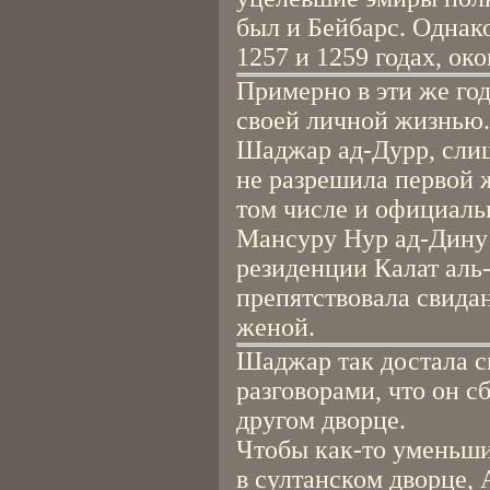
был и Бейбарс. Однак
1257 и 1259 годах, ок
Примерно в эти же год
своей личной жизнью. 
Шаджар ад-Дурр, слиш
не разрешила первой 
том числе и официаль
Мансуру Нур ад-Дину 
резиденции Калат аль
препятствовала свида
женой.
Шаджар так достала с
разговорами, что он с
другом дворце.
Чтобы как-то уменьши
в султанском дворце,