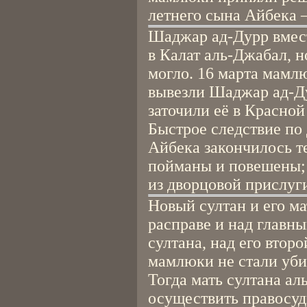
летнего сына Айбека 
Шаджар ад-Дурр вмест
в Калат аль-Джабал, н
могло. 16 марта мамл
вывезли Шаджар ад-Ду
заточили её в Красной
Быстрое следствие по 
Айбека закончилось т
пойманы и повешены; 
из дворцовой прислуг
Новый султан и его м
расправе и над главн
султана, над его вто
мамлюки не стали уби
Тогда мать султана а
осуществить правосуд