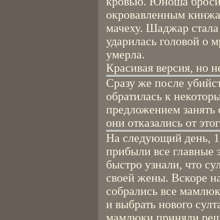
кровью. Юноша броси
окровавленным кинжа
мачеху. Шаджар стала 
ударилась головой о 
умерла.
Красивая версия, но 
Сразу же после убийс
обратилась к некотор
предложением занять 
они отказались от это
На следующий день, 1
прибыли все главные 
быстро узнали, что су
своей жены. Вскоре н
собрались все мамлюк
и выбрать нового сул
мамлюки приняли реше