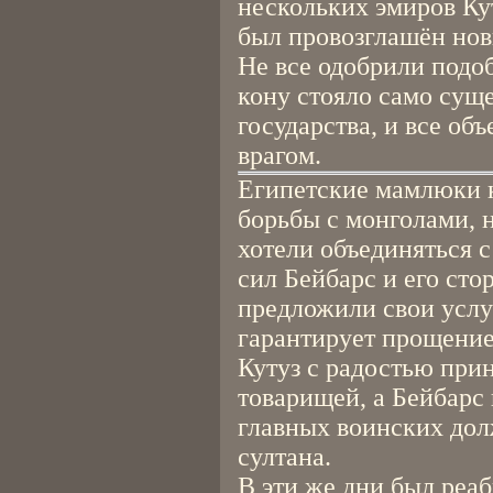
нескольких эмиров Ку
был провозглашён нов
Не все одобрили подоб
кону стояло само сущ
государства, и все об
врагом.
Египетские мамлюки 
борьбы с монголами, 
хотели объединяться с
сил Бейбарс и его ст
предложили свои услуг
гарантирует прощени
Кутуз с радостью при
товарищей, а Бейбарс 
главных воинских дол
султана.
В эти же дни был реа