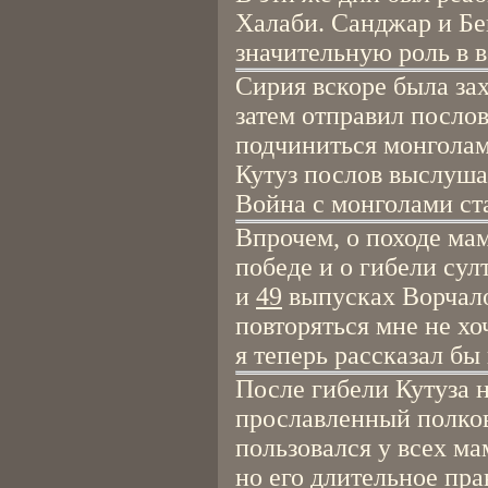
Халаби. Санджар и Бе
значительную роль в 
Сирия вскоре была за
затем отправил послов
подчиниться монголам
Кутуз послов выслуша
Война с монголами ст
Впрочем, о походе ма
победе и о гибели сул
и
49
выпусках Ворчало
повторяться мне не хо
я теперь рассказал бы
После гибели Кутуза 
прославленный полков
пользовался у всех м
но его длительное пр