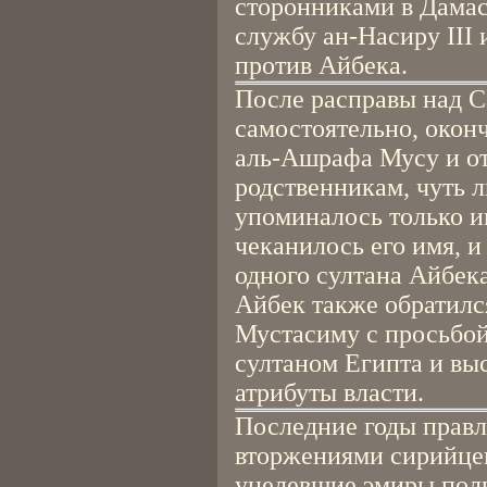
сторонниками в Дамас
службу ан-Насиру III
против Айбека.
После расправы над 
самостоятельно, оконч
аль-Ашрафа Мусу и от
родственникам, чуть л
упоминалось только и
чеканилось его имя, и
одного султана Айбека
Айбек также обратился
Мустасиму с просьбо
султаном Египта и вы
атрибуты власти.
Последние годы прав
вторжениями сирийцев
уцелевшие эмиры полк