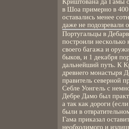
Криштована да Гамы о
в Шоа примерно в 400
оставались менее сот
даже не подозревали 
Португальцы в Дебарв
построили несколько 
своего багажа и оружи
быков, и 1 декабря по
дальнейший путь. К К
древнего монастыря 
правитель северной п
Себле Уонгель с немн
Дебре Дамо был практ
а так как дороги (если
были в отвратительно
Гама приказал остави
необходимого и излиш