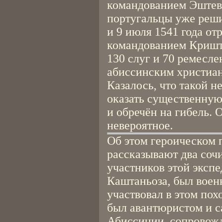
командованием Эштева
португальцы уже реш
и 9 июля 1541 года отр
командованием Кришт
130 слуг и 70 ремесл
абиссинским христиа
Казалось, что такой н
оказать существенну
и обречён на гибель.
невероятное.
Об этом героическом 
рассказывают два соч
участников этой эксп
Каштаньоза, был воен
участвовал в этом пох
был авантюристом и 
Абиссинии, сопровожд