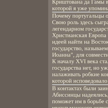
Криштована да Гамы 
которой я уже упомин
Почему португальцы 
Свою роль здесь сыгр
легендарном государс
Христианская Европа 
идеей найти на Восто
государство, называе
Иоанна", для совмест
К началу XVI века ста
государства нет, но у
налаживать робкие ко
которой исповедовало
В контактах были заи
Абиссинцы надеялись,
поможет им в борьбе 
мусульманского окруж