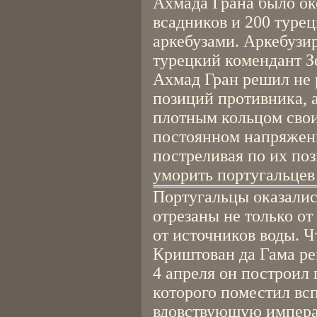
Ахмада Грана было око
всадников и 200 туре
аркебузами. Аркебузи
турецкий комендант З
Ахмад Гран решил не
позиций противника, 
плотным кольцом свои
постоянном напряжени
постреливая по их по
уморить португальцев
Португальцы оказалис
отрезаны не только от
от источников воды. Ч
Криштован да Гама ре
4 апреля он построил 
которого поместил вс
вдовствующую импера