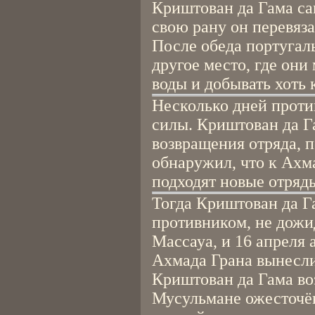
Криштован да Гама са
свою рану он перевяз
После обеда португал
другое место, где они
воды и добывать хоть 
Несколько дней проти
силы. Криштован да Г
возвращения отряда, п
обнаружил, что к Ахм
подходят новые отряды
Тогда Криштован да Г
противником, не дожи
Массауа, и 16 апреля 
Ахмада Грана вынесли
Криштован да Гама воз
Мусульмане ожесточён