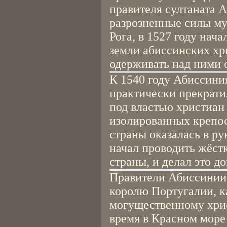
правителя султаната 
разрозненные силы му
Рога, в 1527 году нач
земли абиссинских хри
одерживать над ними о
К 1540 году Абиссиния
практически прекратил
под властью христиан
изолированных крепос
страны оказалась в р
начал проводить жёст
страны, и делал это д
Правители Абиссинии
королю Португалии, к
могущественному хрис
время в Красном море