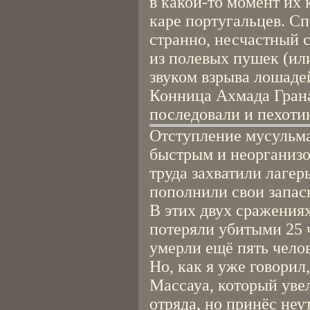
в какой-то момент их 
каре португальцев. Сп
странно, несчастный с
из полевых пушек (или
звуком взрыва лошаде
Конница Ахмада Грана 
последовали и пехоти
Отступление мусульма
быстрым и неорганизо
труда захватили лагер
пополнили свои запас
В этих двух сражениях
потеряли убитыми 25 ч
умерли ещё пять челов
Но, как я уже говорил,
Массауа, который уве
отряда, но принёс неу