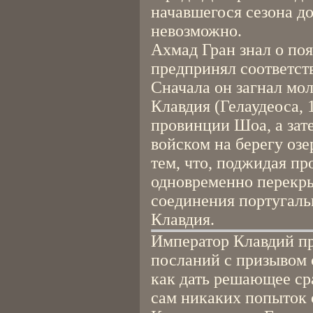
начавшегося сезона д
невозможно.
Ахмад Гран знал о по
предпринял соответс
Сначала он загнал мо
Клавдия (Гелаудеоса, 
провинции Шоа, а зат
войском на берегу озе
тем, что, поджидая пр
одновременно перекр
соединения португаль
Клавдия.
Император Клавдий пр
посланий с призывом 
как дать решающее ср
сам никаких попыток 