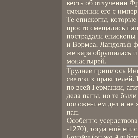
весть об отлучении Фр
смещении его с импер
Те епископы, которые
просто смещались пап
пострадали епископы Р
и Вормса, Ландольф ф
же кара обрушилась и
монастырей.
Труднее пришлось Инн
светских правителей.
по всей Германии, аг
дела папы, но те бы
положением дел и не 
пап.
Особенно усердствова
-1270), тогда ещё епи
Бехайм (он же Альберт