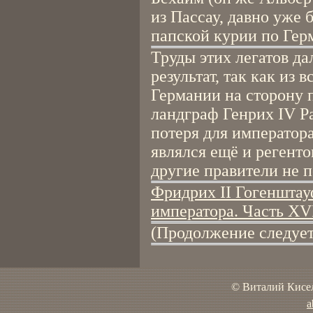
из Пассау, давно уж
папской курии по Гер
Труды этих легатов да
результат, так как из
Германии на сторону 
ландграф Генрих IV Р
потеря для император
являлся ещё и регенто
другие правители не 
Фридрих II Гогенштау
императора. Часть XV
(Продолжение следует
© Виталий Кисел
a