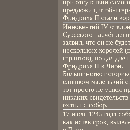
при отсутствии самого
предложил, чтобы га
Фридриха II стали ко
Иннокентий IV откло
Суэсского насчёт леги
заявил, что он не буд
нескольких королей (
гарантов), но дал две
Фридриха II в Лион.
Большинство историков
слишком маленький ср
тот просто не успел п
никаких свидетельств 
ехать на собор.
17 июля 1245 года соб
как истёк срок, выде
в Лион.