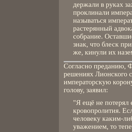
держали в руках з
проклинали импера
называться императ
растерянный адвок
собрание. Оставши
знак, что блеск пр
же, кинули их назе
Согласно преданию, Фр
решениях Лионского с
императорскую корону
голову, заявил:
"Я ещё не потерял 
кровопролития. Есл
человеку каким-ли
уважением, то тепер