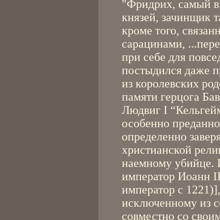
"Фридрих, самый в
князей, зачинщик та
кроме того, связа
сарацинами, ...пер
при себе для повс
постыдился даже п
из королевских род
памяти герцога Бав
Людвиг I “Кельгейм
особенно преданног
определенно завер
христианской рели
наемному убийце. 
император Иоанн II
император с 1221)],
исключенному из 
совместно со свои