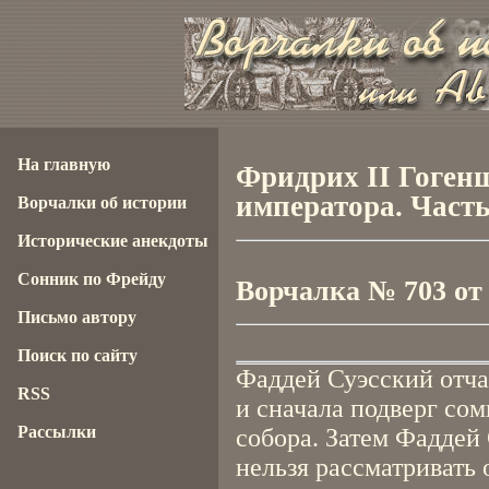
На главную
Фридрих II Гоген
императора. Част
Ворчалки об истории
Исторические анекдоты
Сонник по Фрейду
Ворчалка № 703 от 1
Письмо автору
Поиск по сайту
Фаддей Суэсский отча
RSS
и сначала подверг со
Рассылки
собора. Затем Фаддей 
нельзя рассматривать