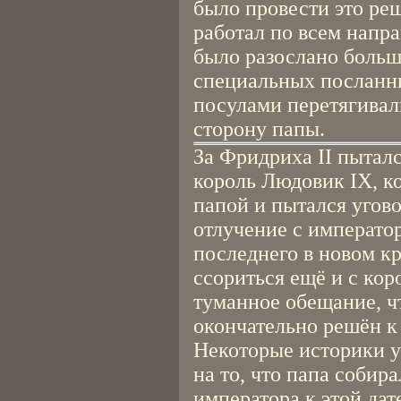
было провести это реш
работал по всем напр
было разослано больш
специальных посланни
посулами перетягивал
сторону папы.
За Фридриха II пытал
король Людовик IX, ко
папой и пытался угов
отлучение с император
последнего в новом кр
ссориться ещё и с ко
туманное обещание, чт
окончательно решён к 
Некоторые историки у
на то, что папа собир
императора к этой дат