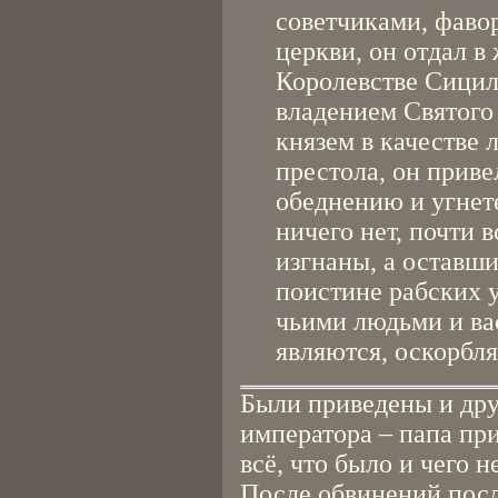
советчиками, фаво
церкви, он отдал в 
Королевстве Сици
владением Святого
князем в качестве 
престола, он приве
обеднению и угнет
ничего нет, почти 
изгнаны, а оставш
поистине рабских 
чьими людьми и ва
являются, оскорблят
Были приведены и дру
императора – папа пр
всё, что было и чего н
После обвинений посл