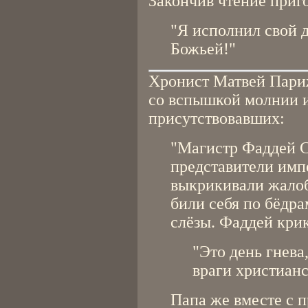
Закончив чтение приг
"Я исполнил свой д
Божьей!"
Хронист Матвей Пари
со вспышкой молнии и
присутствовавших:
"Магистр Фаддей С
представители имп
выкрикивали жалоб
били себя по бёдра
слёзы. Фаддей кри
"Это день гнева,
враги христианс
Папа же вместе с 