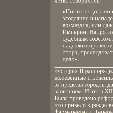
чётко говорилось:
«Никто не должен 
злодеяние и напад
возмездия, или да
Империи. Напротив
судебным советом..
надлежит провести
спора, преследоват
дело».
Фридрих II распорядил
кожевенные и красил
за пределы городов, д
зловонием. И это в XII
Была проведена рефор
что привело к разделе
фармацевтики. Теперь 