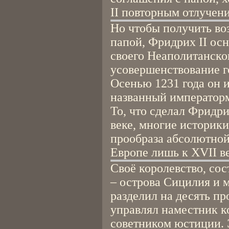
II повторным отлучени
Но чтобы получить во
папой, Фридрих II ос
своего Неаполитанског
усовершенствование г
Осенью 1231 года он и
названный императорм 
То, что сделал Фридрих
веке, многие историк
прообраза абсолютной
Европе лишь к XVII ве
Своё королевство, сос
– острова Сицилия и м
разделил на десять п
управлял наместник к
советником юстиции.