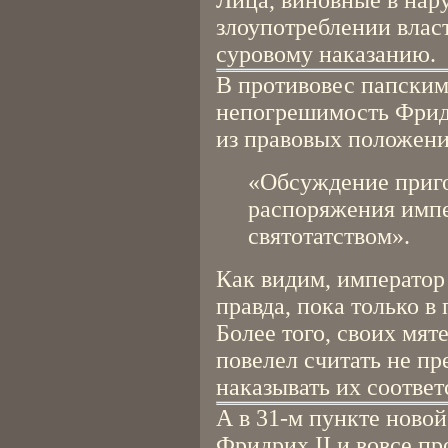
Лица, виновные в нар
злоупотреблении влас
суровому наказанию.
В противовес папским
непогрешимость Фридр
из правовых положени
«Обсуждение приго
распоряжения импе
святотатством».
Как видим, император
правда, пока только в
Более того, своих мя
повелел считать не пр
наказывать их соотве
А в 31-м пункте ново
Фридрих II и вовсе пр