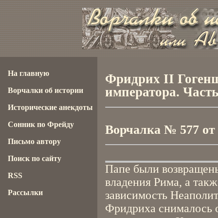
На главную
Фридрих II Гоген
императора. Част
Ворчалки об истории
Исторические анекдоты
Сонник по Фрейду
Ворчалка № 577 от 2
Письмо автору
Поиск по сайту
Папе были возвращены
RSS
владения Рима, а так
Рассылки
зависимость Неаполита
Фридриха снималось о