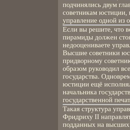
подчинялись двум гл
советникам юстиции, 
управление одной из 
Если вы решите, что в
пирамиды должен стоя
недооцениваете управ
Высшие советники юс
придворному советник
образом руководил вс
государства. Одновре
юстиции ещё исполнял
начальника государст
государственной печат
Такая структура упра
Фридриху II направля
подданных на высших 