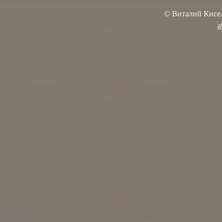
© Виталий Кисел
a