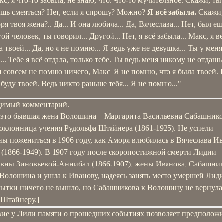
кс, я что-то забыла, не знаю, что. Что-то мучительное. Скажи, ты
ешь смеяться? Нет, если я спрошу? Можно?
Я всё забыла.
Скажи
я твоя жена?.. Да... И она любила... Да, Вячеслава... Нет, был е
ой человек, ты говорил... Другой... Нет, я всё забыла... Макс, я в
 твоей... Да, но я не помню... Я ведь уже не девушка... Ты у меня
... Тебе я всё отдала, только тебе. Ты ведь меня никому не отдашь
я совсем не помню ничего, Макс. Я не помню, что я была твоей. 
 буду твоей. Ведь никто раньше тебя... Я не помню..."
димый комментарий.
 это бывшая жена Волошина – Маргарита Васильевна Сабашнико
поклонница учения Рудольфа Штайнера (1861-1925). Не успели
ы пожениться в 1906 году, как Аморя влюбилась в Вячеслава И
 (1866-1949). В 1907 году после скоропостижной смерти Лидии
вны Зиновьевой-Аннибал (1866-1907), жены Иванова, Сабашни
Волошина и ушла к Иванову, надеясь занять место умершей Лид
пытки ничего не вышло, но Сабашникова к Волошину не вернулас
 Штайнеру.]
вие у Лили памяти о прошедших событиях позволяет предположи