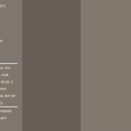
ут,
ни
а, но,
, как
 ведь у
нее
а же не
у.
олошин
вает