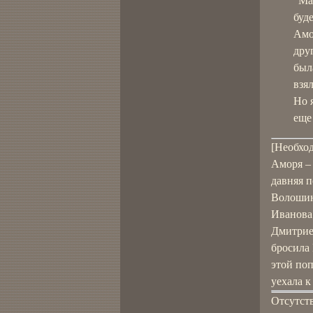
"Ма
буд
Амор
друг
была
взял
Но 
еще
[Необхо
Аморя –
давняя 
Волошин
Иванова
Дмитрие
бросила 
этой по
уехала к
Отсутст