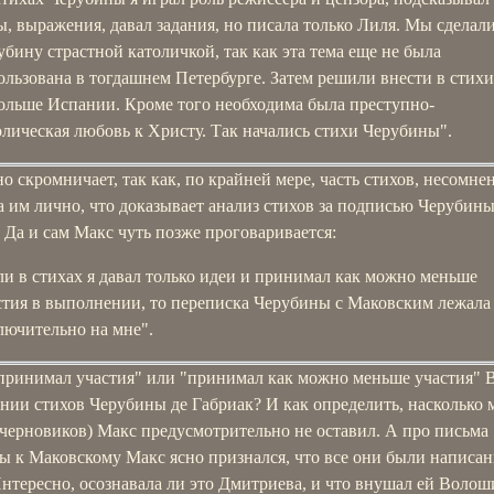
ы, выражения, давал задания, но писала только Лиля. Мы сделал
убину страстной католичкой, так как эта тема еще не была
ользована в тогдашнем Петербурге. Затем решили внести в стихи
ольше Испании. Кроме того необходима была преступно-
олическая любовь к Христу. Так начались стихи Черубины".
о скромничает, так как, по крайней мере, часть стихов, несомне
 им лично, что доказывает анализ стихов за подписью Черубины
 Да и сам Макс чуть позже проговаривается:
ли в стихах я давал только идеи и принимал как можно меньше
стия в выполнении, то переписка Черубины с Маковским лежала
лючительно на мне".
 принимал участия" или "принимал как можно меньше участия"
нии стихов Черубины де Габриак? И как определить, насколько
(черновиков) Макс предусмотрительно не оставил. А про письма
ы к Маковскому Макс ясно признался, что все они были написа
нтересно, осознавала ли это Дмитриева, и что внушал ей Волош