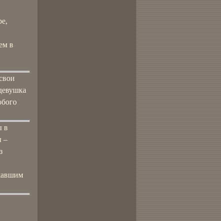
ре,
ем в
 свои
девушка
обого
ы в
 –
з
ажавшим