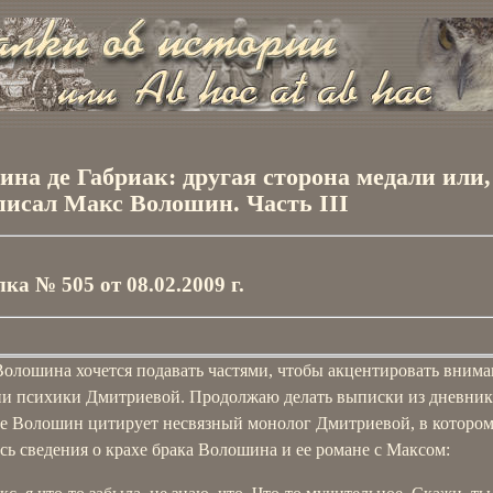
ина де Габриак: другая сторона медали или,
писал Макс Волошин. Часть III
ка № 505 от 08.02.2009 г.
Волошина хочется подавать частями, чтобы акцентировать внима
ии психики Дмитриевой. Продолжаю делать выписки из дневника
где Волошин цитирует несвязный монолог Дмитриевой, в которо
ь сведения о крахе брака Волошина и ее романе с Максом: