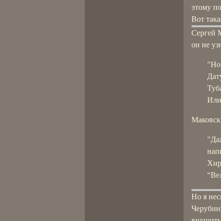
этому п
Вот така
Сергей 
он не уз
"Но
Дат
Туб
Или
Маковск
"Да
нап
Хир
“Ве
Но я нес
Черубин
внушить