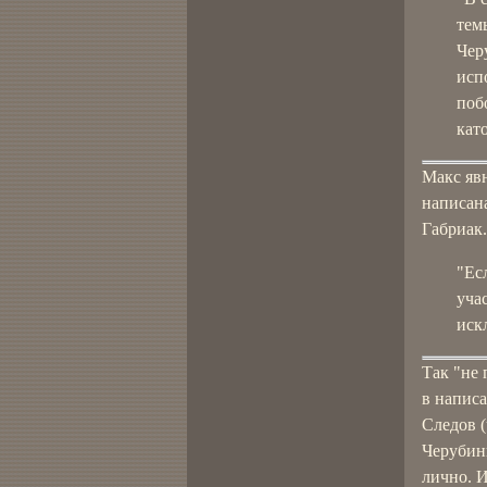
тем
Чер
исп
поб
кат
Макс явн
написана
Габриак.
"Ес
уча
иск
Так "не
в написа
Следов 
Черубин
лично. И