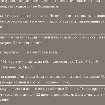
то дальше следуют еще более поразительные вещи. Вот слова
вой, зафиксированные Волошиным:
кс, теперь я ничего не помню. Но ведь ты все знаешь, ты помни
бе все рассказала. Тебе меня отдали. Я вся твоя.
Ты помнишь за
я
".
ваю, что эти слова Дмитриевой и позволили Волошину осуществ
ацию. Но это еще не все:
а садится на пол и целует мои ноги.
"Макс, ты лучше всех, на тебя надо молиться. Ты мой Бог. Я
тебе молюсь, Макс".
 состоянии Дмитриева была готова выполнить любое желание Ма
 вскоре воспользуется этой возможностью.
дыдущие записи относились к событиям 21 июля. Теперь предст
относящиеся именно к 22 июля, перед обедом. Дмитриева опять и
ения: