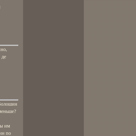
и
нно,
 де
 Волошин
 меньше?
ны им
ин по