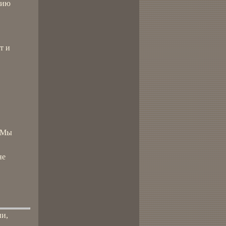
сию
т и
. Мы
не
ии,