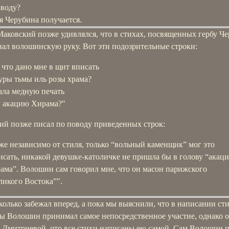
оводу?
я Черубина получается.
Маковский позже удивлялся, что в стихах, посвященных гербу Ч
нал волошинскую руку. Вот эти подозрительные строки:
 что дано мне в щит вписать
уры тьмы иль розы храма?
ала медную печать
 акацию Хирама?"
ий позже писал по поводу приведенных строк:
же независимо от стиля, только “вольный каменщик” мог это
исать, никакой девушке-католичке не пришла бы в голову “акаци
ама”. Волошин сам говорил мне, что он масон парижского
ликого Востока”".
колько забежал вперед, а пока мы выяснили, что в написании ст
ы Волошин принимал самое непосредственное участие, однако о
 Дмитриевой, что все стихи написаны ею самой. Сам Волошин п