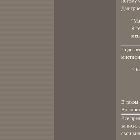
потому ч
Дмитрие
"Ма
Я те
мен
Подозре
мистифик
"Он
В таком
Волошин
Все пре
записи, 
свои вид