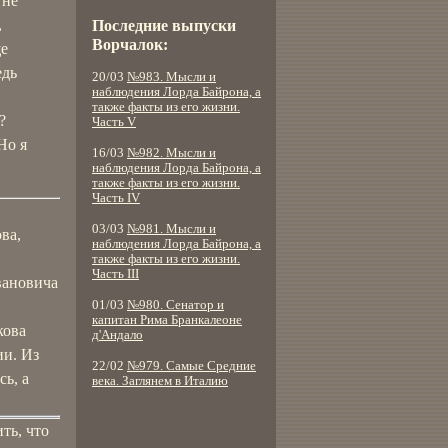
 не
,
Последние выпуски
Ворчалок:
ще
едь
20/03
№983. Мысли и
наблюдения Лорда Байрона, а
также факты из его жизни.
?
Часть V
Но я
16/03
№982. Мысли и
наблюдения Лорда Байрона, а
также факты из его жизни.
Часть IV
03/03
№981. Мысли и
ва,
наблюдения Лорда Байрона, а
также факты из его жизни.
Часть III
вановича
01/03
№980. Сенатор и
капитан Рима Бранкалеоне
кова
д'Андало
ии. Из
22/02
№979. Самые Средние
ь, а
века. Заглянем в Италию
ть, что