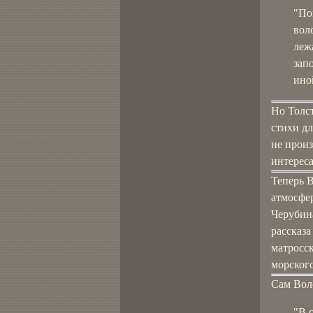
"По
вол
леж
зап
ино
Но Толст
стихи д
не произ
интереса
Теперь 
атмосфе
Черубина
рассказа
матросс
морского
Сам Вол
"В 