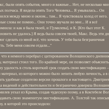
кс, были опять события, много и важные... Нет, не несколько мин
ых полчаса. Я видела опять Того Человека... Я умывалась... Он
вился между мною и окном... там... Я чувствовала холод от него.
ные слова не помню... Они точно звучали во мне... И я всё
мнила: и как я была твоей, и Г[умилева], и К. [Кто был этот К.
ановить не удалось.] Я ведь была совсем твоей, Макс. Ведь эти д
мог сделать со мной всё, что хочешь. У тебя была безграничная
ть. Тебе меня совсем отдали..."
 что я немного перебрал с цитированием Волошинского дневник
, материал стоил того. По крайней мере, он позволяет объяснить
 удалость в столь короткий срок создать свою мистификацию –
 материал, из которого можно было лепить любую личность, а в 
ать удобные создателю версии прошлого и настоящего. Дмитриев
ла видений и действительности и безгранично доверяла Волошин
милев уехал из Крыма, создав чудесную поэму, а в Коктебеле В
оздавать свою знаменитую мистификацию. А. Толстой так описы
у, в которой это происходило: