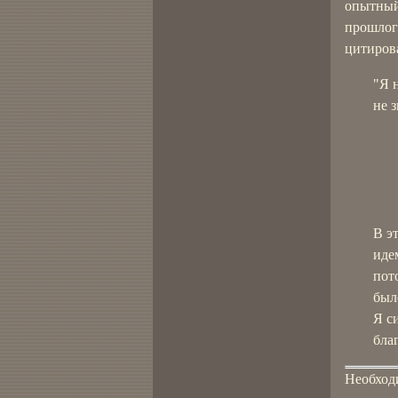
опытный
прошлого
цитиров
"Я 
не з
В э
иде
пот
было
Я с
бла
Необход