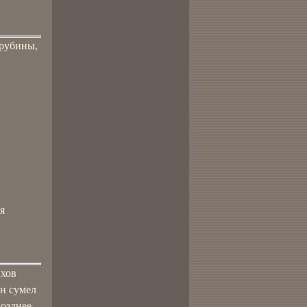
ерубины,
я
ихов
н сумел
озднее