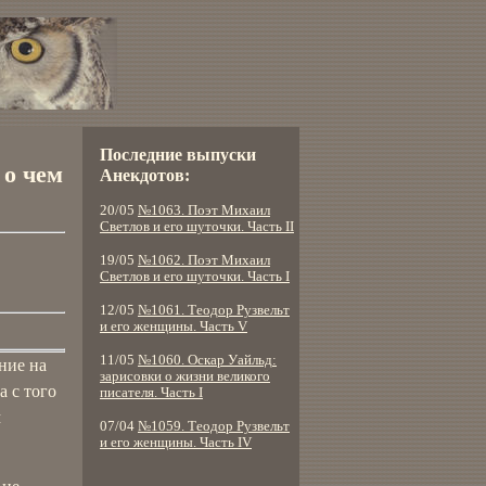
Последние выпуски
 о чем
Анекдотов:
20/05
№1063. Поэт Михаил
Светлов и его шуточки. Часть II
19/05
№1062. Поэт Михаил
Светлов и его шуточки. Часть I
12/05
№1061. Теодор Рузвельт
и его женщины. Часть V
11/05
№1060. Оскар Уайльд:
ние на
зарисовки о жизни великого
 с того
писателя. Часть I
м
07/04
№1059. Теодор Рузвельт
и его женщины. Часть IV