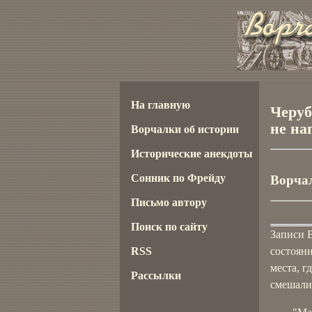
На главную
Черуб
не на
Ворчалки об истории
Исторические анекдоты
Сонник по Фрейду
Ворчал
Письмо автору
Поиск по сайту
Записи 
RSS
состоян
места, 
Рассылки
смешалис