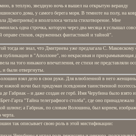
мню, в теплую, звездную ночь я вышел на открытую веранду
ошинского дома, у самого берега моря. В темноте на полу, на ков
ала Д[митриева] и вполголоса читала стихотворение. Мне
омнилась одна строчка, которую через два месяца я услышал совс
й оправе стихов, окруженных фантастикой и тайной".
ой тогда не знал, что Дмитриева уже предлагала С. Маковскому
ля публикации в "Аполлоне", но некрасивая и прихрамывающая 
вела на того никакого впечатления, ее стихи не представляли ос
, и были отвергнуты.
Волошин взял дело в свои руки. Для влюбленной в него женщин
ре южной ночи был придуман псевдоним таинственной поэтессы
 де Габриак – и даже создан ее герб. Имя Черубина было взято и
 Брет-Гарта "Тайна телеграфного столба", где оно принадлежало
кой шлюхе; а Габриак, по словам Волошина, был корнем, изобр
 черта.
ошин так описывает свою роль в этой мистификации:
стихах Черубины я играл роль режиссера и цензора, подсказывал