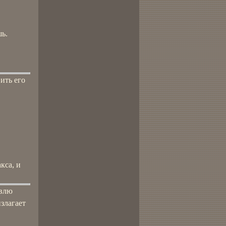
шь.
ить его
кса, и
авлю
злагает