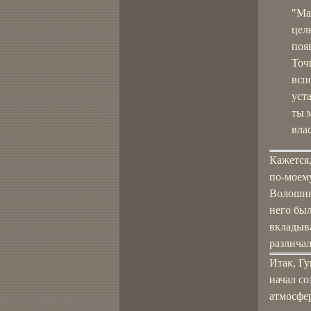
"Ма
цел
поя
Точ
вспо
уст
ты 
влас
Кажется,
по-моему
Волошину
него был
вкладыв
различа
Итак, Гу
начал с
атмосфер