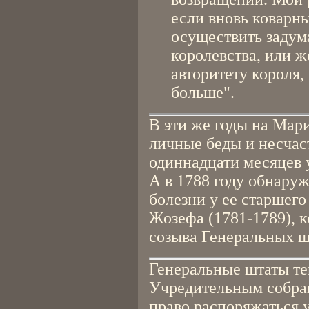
если вновь коварн
осуществить задум
королевства, или ж
авторитету короля,
больше".
В эти же годы на Мар
личные беды и несчаст
одиннадцати месяцев 
А в 1788 году обнару
болезни у ее старшег
Жозефа (1781-1789), 
созыва Генеральных шт
Генеральные штаты те
Учредительным собран
право распоряжаться 