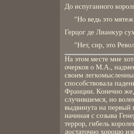
До испуганного короля
"Но ведь это мятеж
Герцог де Лианкур сух
"Нет, сир, это Рев
На этом месте мне хо
очерков о М.А., надме
своим легкомысленны
способствовала паден
Франции. Конечно же, 
случившемся, но воле
выдвинута на первый 
начиная с созыва Гене
террор, гибель короле
достаточно хорошо из