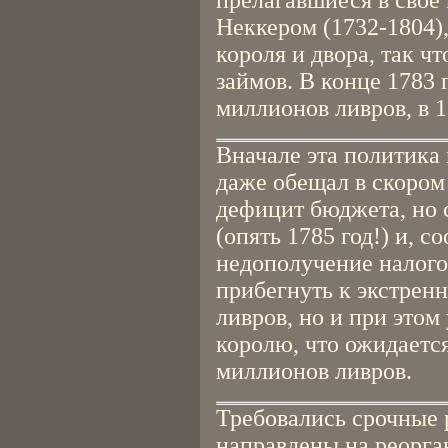
прелагавшиеся в свое 
Неккером (1732-1804),
короля и двора, так ч
займов. В конце 1783 
миллионов ливров, в 17
Вначале эта политика 
даже обещал в скором
дефицит бюджета, но 
(опять 1785 год!) и, с
недополучение налого
прибегнуть к экстрен
ливров, но и при это
королю, что ожидаетс
миллионов ливров.
Требовались срочные
направлены на реорга