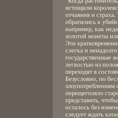
"Когда расточител
истощили королевс
отчаяния и страха
обратились к убий
например, как нед
золотой монеты ил
Эти кратковременн
слегка и ненадолго
государственные ж
легкостью из поло
переходят в состо
Безусловно, по бес
злоупотреблениям 
перещеголяло стар
представить, чтобы
осталось без измен
следует ждать ката