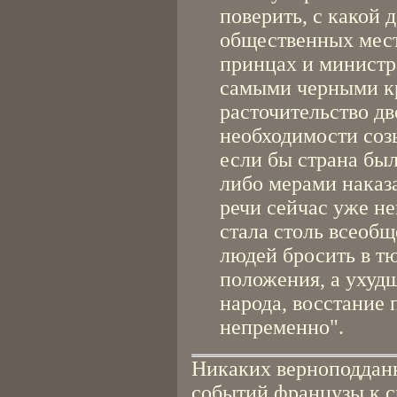
поверить, с какой 
общественных мест
принцах и министр
самыми черными к
расточительство дв
необходимости соз
если бы страна был
либо мерами наказа
речи сейчас уже н
стала столь всеобщ
людей бросить в т
положения, а ухудш
народа, восстание 
непременно".
Никаких верноподданн
событий французы к с