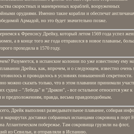
льства скоростных и маневренных кораблей, вооруженных
ойными орудиями. Именно такие корабли и обеспечат англичана
бедимой Армадой, но это будет значительно позже.
ернемся к Френсису Дрейку, который летом 1569 года успел жен
мен, а в конце того же года отправился в новое плаванье, боль
торого проходила в 1570 году.
ачем? Разумеется, в испанские колонии по уже известному ему м
плавании Дрейка, как, впрочем, и о следующем, известно очень 
 готовилось и проводилось в условиях повышенной секретности.
но можно сказать только, что в этом плавании принимали участ
х судна – "Лебедь" и "Дракон", - все остальное относится уже к
м и предположениям, правда, весьма правдоподобным.
всего, Дрейк выполнял разведывательное плавание, собирая ин
х и маршрутах доставки собранных испанцами сокровищ в порт 
на Атлантическом побережье. Там сокровища грузили на флот,
ий из Севильи, и отправляли в Испанию.