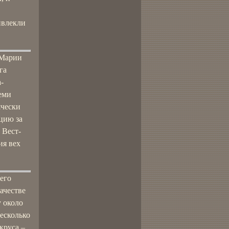
ивлекли
 Марии
га
-
еми
ячески
цию за
 Вест-
ия вех
его
ачестве
 около
несколько
круса –