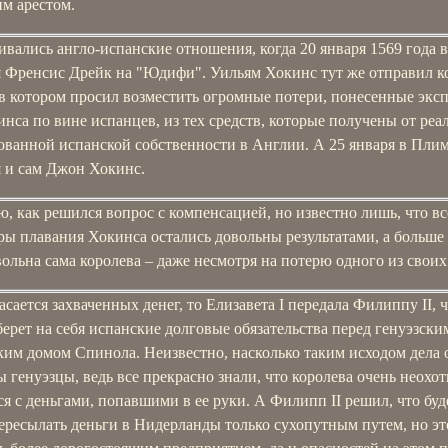
м арестом.
ивались англо-испанские отношения, когда 20 января 1569 года 
я Френсис Дрейк на "Юдифи". Уильям Хокинс тут же отправил к
 в котором просил возместить огромные потери, понесенные экс
нса по вине испанцев, из тех средств, которые получены от реа
ованной испанской собственности в Англии. А 25 января в Пли
я и сам Джон Хокинс.
ю, как решился вопрос с компенсацией, но известно лишь, что вс
ы плавания Хокинса остались довольны результатами, а больше
ольна сама королева – даже несмотря на потерю одного из своих
асается захваченных денег, то Елизавета I передала Филиппу II, 
ерет на себя испанские долговые обязательства перед генуэзски
ким домом Спинола. Неизвестно, насколько таким исходом дела 
 генуэзцы, ведь все прекрасно знали, что королева очень неохо
ся с деньгами, попавшими в ее руки. А Филипп II решил, что буд
ересылать деньги в Нидерланды только сухопутным путем, но эт