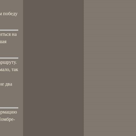
м победу
иться на
шая
аршруту.
мало, так
ие два
формацию
Номбре-