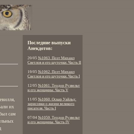
Последние выпуски
Анекдотов:
20/05
№1063. Поэт Михаил
Светлов и его шуточки. Часть II
19/05
№1062. Поэт Михаил
Светлов и его шуточки. Часть I
12/05
№1061. Теодор Рузвельт
и его женщины. Часть V
евилля,
11/05
№1060. Оскар Уайльд:
зарисовки о жизни великого
вали их
писателя. Часть I
был сам
07/04
№1059. Теодор Рузвельт
тельных
и его женщины. Часть IV
д