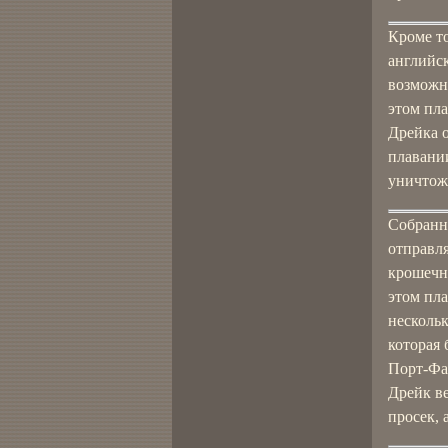
Кроме т
английск
возможн
этом пла
Дрейка 
плавании
уничтож
Собранн
отправля
крошечн
этом пла
нескольк
которая 
Порт-Фаз
Дрейк ве
просек, 