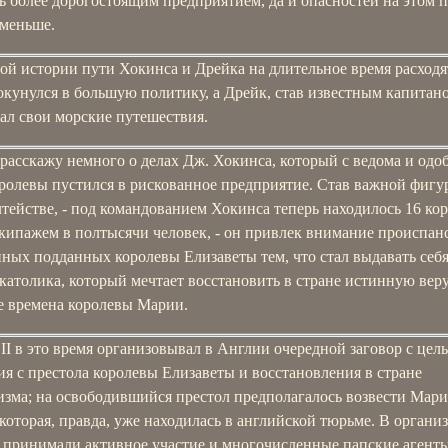
ь более дорогостоящим предприятием, да и опасностей на этом 
 меньше.
ой истории пути Хокинса и Дрейка на длительное время расходя
кунулся в большую политику, а Дрейк, став известным капитан
ал свои морские путешествия.
расскажу немного о делах Дж. Хокинса, который с ведома и одо
оролевы пустился в рискованное предприятие. Став важной фигу
ействе, - под командованием Хокинса теперь находилось 16 кор
кипажем в полтысячи человек, - он привлек внимание происпан
ных подданных королевы Елизаветы тем, что стал выдавать себя
католика, который мечтает восстановить в стране истинную веру,
е времена королевы Марии.
I в это время организовывал в Англии очередной заговор с цел
я с престола королевы Елизаветы и восстановления в стране
изма; на освободившийся престол предполагалось возвести Мар
которая, правда, уже находилась в английской тюрьме. В органи
а принимали активное участие и многочисленные папские агенты