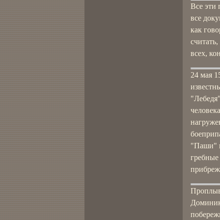
Все эти 
все док
как гово
считать,
всех, ко
24 мая 1
известн
"Лебедя
человека
нагружен
боеприп
"Паши" 
гребные 
прибрежн
Проплыв 
Доминика
побереж