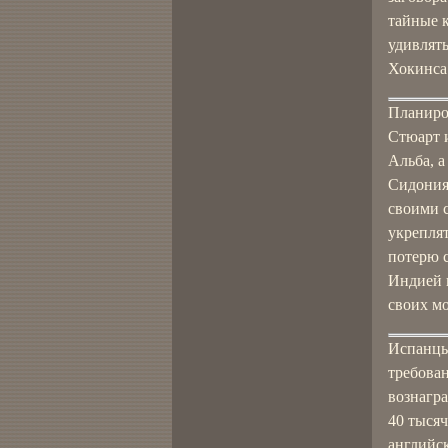
тайные 
удивлят
Хокинса 
Планиро
Стюарт 
Альба, а
Сидония.
своими 
укреплят
потерю с
Индией 
своих мо
Испанцы
требован
вознагр
40 тысяч
английск