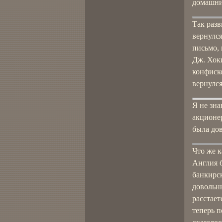
домашни
Так разв
вернулс
письмо,
Дж. Хоки
конфиск
вернулс
Я не зна
акционер
была дов
Что же к
Англия б
банкирс
довольны
расстает
теперь п