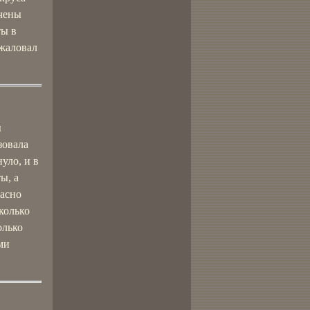
гчены
ты в
ожаловал
ы
зовала
уло, и в
ы, а
расно
колько
олько
ми