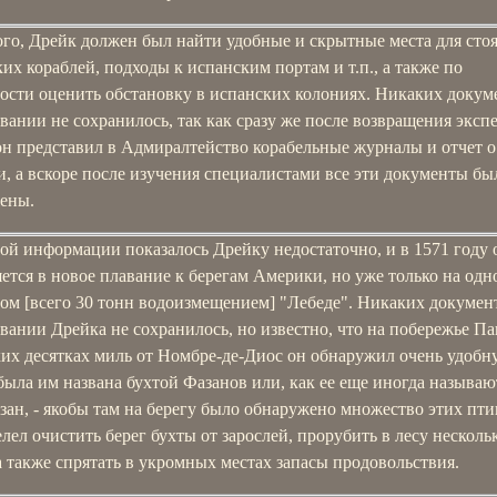
ого, Дрейк должен был найти удобные и скрытные места для сто
их кораблей, подходы к испанским портам и т.п., а также по
ости оценить обстановку в испанских колониях. Никаких докум
вании не сохранилось, так как сразу же после возвращения экс
он представил в Адмиралтейство корабельные журналы и отчет о
, а вскоре после изучения специалистами все эти документы бы
ены.
ой информации показалось Дрейку недостаточно, и в 1571 году 
ется в новое плавание к берегам Америки, но уже только на одн
ом [всего 30 тонн водоизмещением] "Лебеде". Никаких документ
вании Дрейка не сохранилось, но известно, что на побережье П
их десятках миль от Номбре-де-Диос он обнаружил очень удобну
была им названа бухтой Фазанов или, как ее еще иногда называю
ан, - якобы там на берегу было обнаружено множество этих пти
лел очистить берег бухты от зарослей, прорубить в лесу несколь
а также спрятать в укромных местах запасы продовольствия.