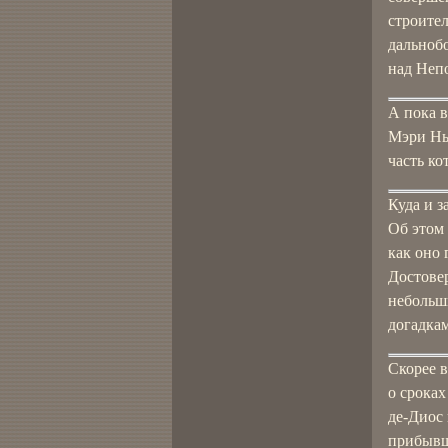
строите
дальноб
над Непо
А пока в
Мэри Нью
часть ко
Куда и з
Об этом 
как оно
Достовер
небольши
догадка
Скорее 
о срока
де-Диос 
прибывш