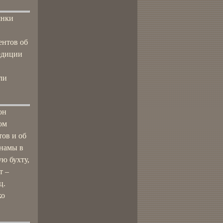
янки
ентов об
педиции
ли
он
ом
ов и об
анамы в
ю бухту,
т –
ц.
ко