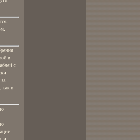
пути
тся:
ом,
брения
рой в
аблей с
ски
 за
 как в
ью
ию
зации
, и