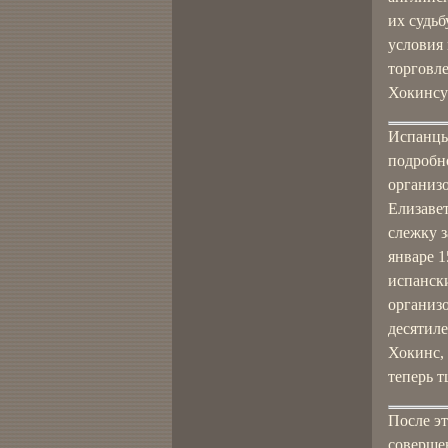
их судьб
условия
торговле
Хокинсу 
Испанцы
подробно
организо
Елизавет
слежку з
январе 
испански
организо
десятиле
Хокинс, 
теперь 
После эт
соверше