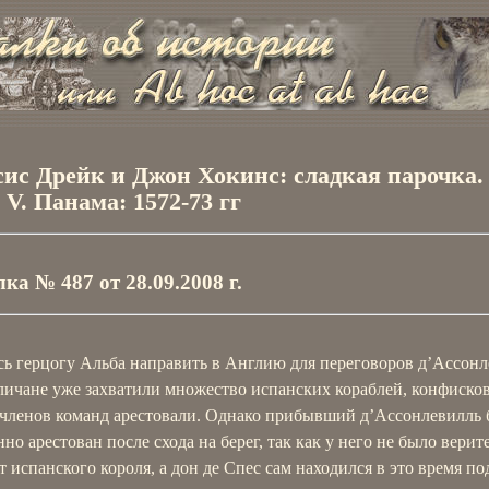
ис Дрейк и Джон Хокинс: сладкая парочка.
 V. Панама: 1572-73 гг
ка № 487 от 28.09.2008 г.
ь герцогу Альба направить в Англию для переговоров д’Ассонл
личане уже захватили множество испанских кораблей, конфиско
а членов команд арестовали. Однако прибывший д’Ассонлевилль 
но арестован после схода на берег, так как у него не было вери
т испанского короля, а дон де Спес сам находился в это время по