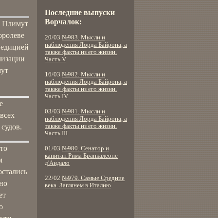
Последние выпуски
Ворчалок:
в Плимут
оролеве
20/03
№983. Мысли и
наблюдения Лорда Байрона, а
педицией
также факты из его жизни.
лизации
Часть V
мут
16/03
№982. Мысли и
наблюдения Лорда Байрона, а
также факты из его жизни.
Часть IV
е
03/03
№981. Мысли и
 всех
наблюдения Лорда Байрона, а
 судов.
также факты из его жизни.
Часть III
что
01/03
№980. Сенатор и
капитан Рима Бранкалеоне
м
д'Андало
остались
22/02
№979. Самые Средние
тно
века. Заглянем в Италию
ет
о