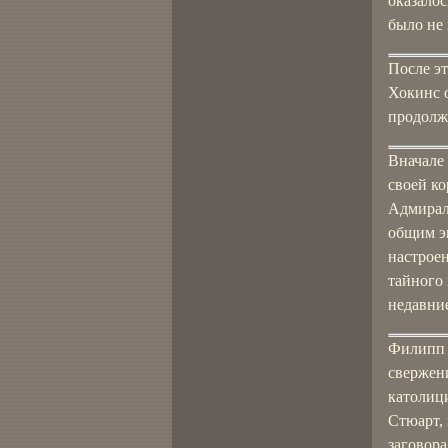
оказалос
было не
После эт
Хокинс о
продолж
Вначале 
своей к
Адмиралт
общим э
настроен
тайного 
недавни
Филипп I
свержени
католиц
Стюарт, 
заговор