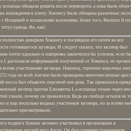
у испанцы обещали решить после переворота, а пока были обле
 их нахождения в плену. Хокинсу были обещаны различные льго
 с Испанией и испанскими колониями, более того, Филипп II п
титул гранда. Во, как!
 полностью доверяли Хокинсу и посвящали его почти во все
сти готовящегося заговора. И следует сказать, что заговор был
ван почти идеально и наверняка закончился бы успехом, если б
а I, располагая информацией полученной от Хокинса, не органи
а всеми участниками заговора. Наконец, терпение королевы лопн
1572 года по всей Англии были проведены многочисленные арест
й посол был объявлен персоной non grata. Так провалился прек
ванный заговор против Елизаветы I, а испанцы только через нес
тий узнали, почему он провалился. Ведь на свободе остался не т
но и еще несколько видных участников заговора, но за всеми ни
тщательно присматривали.
ого подвига Хокинс активно участвовал в организации и
нствовании английского флота. Он был горячим сторонником