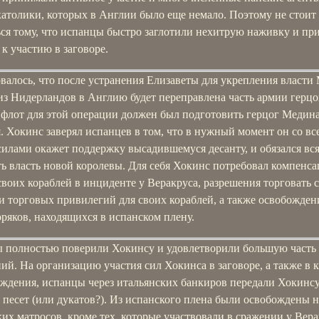
католики, которых в Англии было еще немало. Поэтому не стоит
ься тому, что испанцы быстро заглотили нехитрую наживку и пр
к участию в заговоре.
валось, что после устранения Елизаветы для укрепления власти
из Нидерландов в Англию будет переправлена часть армии герцо
 флот для этой операции должен был подготовить герцог Медина
 Хокинс заверял испанцев в том, что в нужный момент он со вс
силами окажет поддержку высадившемуся десанту, и обязался вс
ь власть новой королевы. Для себя Хокинс потребовал компенса
воих кораблей в инциденте у Веракруса, разрешения торговать с
и торговых привилегий для своих кораблей, а также освобожден
ряков, находящихся в испанском плену.
 полностью поверили Хокинсу и удовлетворили большую часть 
ий. На организацию участия сил Хокинса в заговоре, а также в к
аждения, испанцы через итальянских банкиров передали Хокинсу
 песет (или дукатов?). Из испанского плена были освобождены 
их матросов, кроме тех, которые участвовали в сражении у Вера