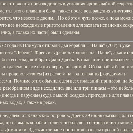
приготовления производились в условиях чрезвычайной секретн
ументы этого плавания были также после возвращения уничтожен
рится, что известно двоим... Но об этом чуть позже, а пока можн
 что все необходимые приготовления для захвата испанских сок
нечно, а только их части] были сделаны.
572 года из Плимута отплыли два корабля – "Паша" (70 т) и уже
ый нам "Лебедь". Френсис Дрейк находился на "Паше", а капита
" был его младший брат Джон Дрейк. В плавании принимало уча
, но далеко не все из них вернулись домой. Оба корабля были пл
ы продовольствием [из расчета на год плавания], орудиями и
асами. Помимо этих обычных для всех плаваний припасов, на б
в разобранном виде находились две или три пинасы – это небол
(иногда и парусные) суда с малой осадкой, пригодные для плава
ых водах, а также в реках.
недалеко от Канарских островов, Дрейк 29 июня оказался близ 
, но на якорь корабли стали у небольшого острова в пяти милях
ья Доминики. Здесь англичане пополнили запасы пресной воды 