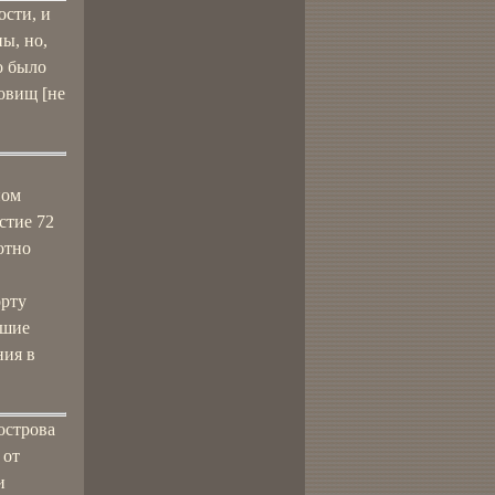
ости, и
ы, но,
о было
ровищ [не
ном
стие 72
отно
орту
ьшие
ния в
острова
 от
и