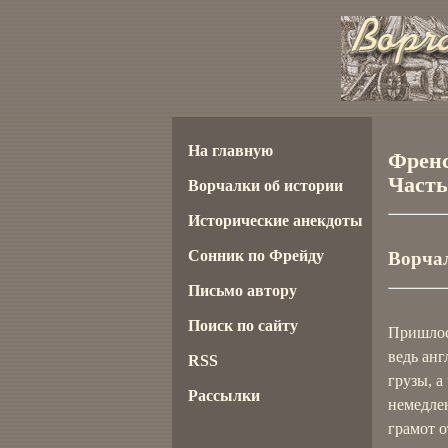
На главную
Френс
Часть
Ворчалки об истории
Исторические анекдоты
Сонник по Фрейду
Ворчал
Письмо автору
Поиск по сайту
Пришлос
ведь анг
RSS
грузы, 
Рассылки
немедлен
грамот о