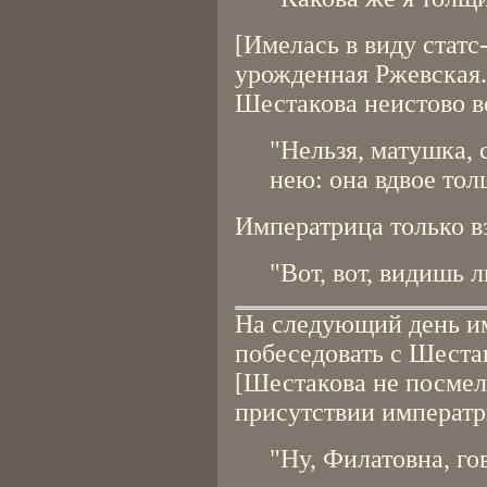
[Имелась в виду статс
урожденная Ржевская.
Шестакова неистово в
"Нельзя, матушка, 
нею: она вдвое толщ
Императрица только вз
"Вот, вот, видишь л
На следующий день им
побеседовать с Шестак
[Шестакова не посмела
присутствии императр
"Ну, Филатовна, го