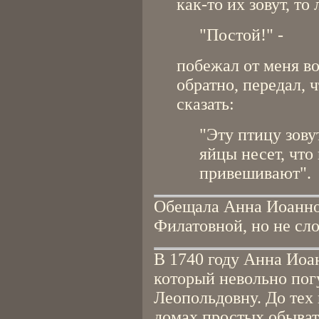
как-то их зовут, то
"Постой!" -
побежал от меня во
обратно, передал, 
сказать:
"Эту птицу зову
яйцы несет, что
привешивают".
Обещала Анна Иоаннов
Филатовной, но не сло
В 1740 году Анна Иоа
который невольно пог
Леопольдовну. До тех
домах простых обыват