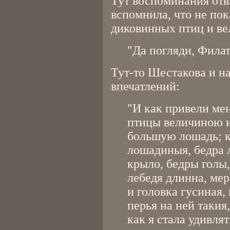
Тут воспоминания отв
вспомнила, что не по
диковинных птиц и ве
"Да погляди, Филат
Тут-то Шестакова и н
впечатлений:
"И как привели меня
птицы величиною 
большую лошадь; к
лошадиныя, бедра 
крыло, бедры голы,
лебедя длинна, мер
и головка гусиная,
перья на ней такия,
как я стала удивля