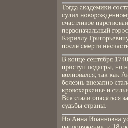
Тогда академики сост
сулил новорожденному
счастливое царствова
первоначальный горос
Кириллу Григорьевичу
после смерти несчаст
В конце сентября 174
приступ подагры, но 
волновался, так как А
болезнь внезапно стал
кровохарканье и силь
Все стали опасаться з
судьбы страны.
Но Анна Иоанновна ус
распоряжения, и 18 о