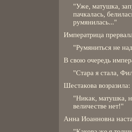
"Уже, матушка, зап
пачкалась, белилас
румянилась..."
Императрица прервала
"Румяниться не над
В свою очередь импер
"Стара я стала, Фи
Шестакова возразила:
"Никак, матушка, 
величестве нет!"
Анна Иоанновна наста
"Какова же я толщ