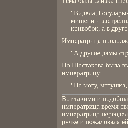
Тема была близка Шест
"Видела, Государын
мишени и застрелил
кривобок, а в друг
Императрица продолж
"А другие дамы ст
Но Шестакова была в
императрицу:
"Не могу, матушка,
Вот такими и подобны
императрица время св
императрица переодел
ручке и пожаловала ей