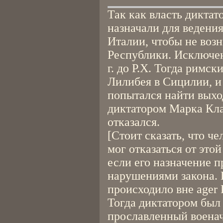
Так как власть диктат
назначали для ведени
Италии, чтобы не воз
Республики. Исключен
г. до Р.Х. Тогда римс
Лилибея в Сицилии, и
попытался найти выхо
диктатором Марка Кла
отказался.
[Стоит сказать, что ч
мог отказаться от это
если его назначение 
нарушениями закона. 
происходило вне ager
Тогда диктатором был
прославленный военача