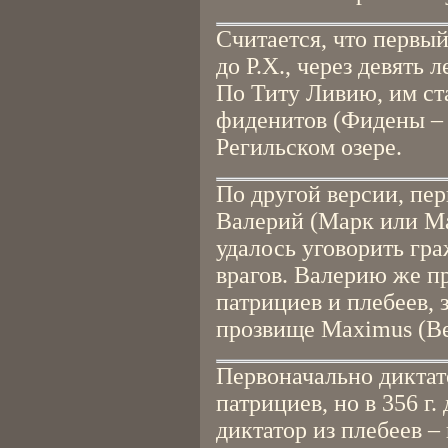
Считается, что первый
до Р.Х., через девять 
По Титу Ливию, им ст
фиденитов (Фидены – 
Регильском озере.
По другой версии, пе
Валерий (Марк или Ман
удалось уговорить гра
врагов. Валерию же п
патрициев и плебеев, 
прозвище Maximus (В
Первоначально диктат
патрициев, но в 356 г.
диктатор из плебеев –