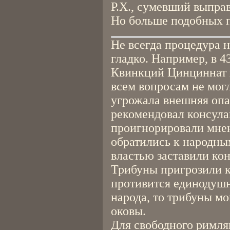
Р.Х., сумевший выпра
Но больше подобных п
Не всегда процедура 
гладко. Например, в 43
Квинкций Цинциннат 
всем вопросам не могл
угрожала внешняя опа
рекомендовал консула
проигнорировали мнен
обратились к народны
властью заставили кон
Трибуны пригрозили ко
противится единодушн
народа, то трибуны мо
оковы.
Для свободного римля