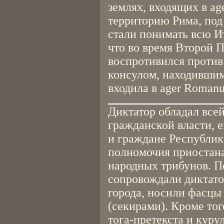
землях, входящих в ag
территорию Рима, под
стали понимать всю Ит
что во время Второй 
воспротивился против
консулом, находившим
входила в ager Romanu
Диктатор обладал все
гражданской власти, 
и граждане Республик
полномочия приостана
народных трибунов. П
сопровождали диктатор
города, носили фасцы
(секирами). Кроме то
тога-претекста и куру