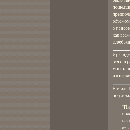
было мал
пошедше
предпол
объемом 
в пенсо
как взам
серебрян
Ирландск
вся опер
монета и
изготови
В июле 
под дов
"Пи
ирл
нек
кор