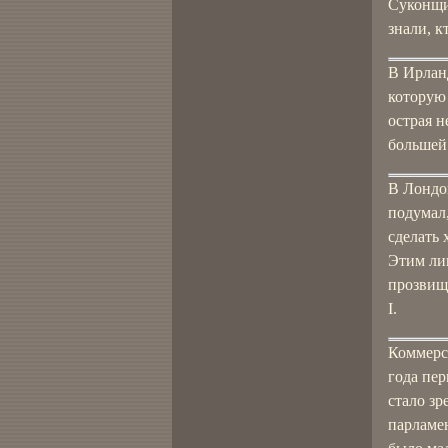
Суконщик
знали, к
В Ирланд
которую 
острая н
большей
В Лондо
подумал,
сделать 
Этим ли
прозвищу
I.
Коммерса
года пе
стало зр
парламен