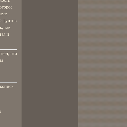
имости
оторое
нете
00 фунтов
, так
тая и
твет, что
ом
укопись
о