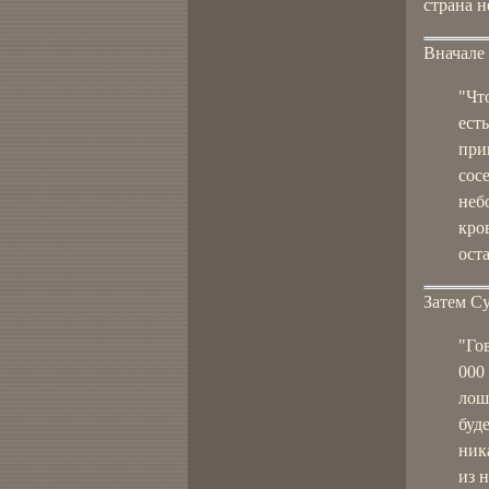
страна н
Вначале
"Что
ест
при
сос
неб
кро
оста
Затем С
"Го
000
лош
буд
ник
из 