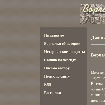
На главную
Джона
Ворчалки об истории
Исторические анекдоты
Ворчал
Сонник по Фрейду
Письмо автору
Многие и
Поиск по сайту
"Путеше
Возможно
RSS
жизни С
Рассылки
священни
ирландск