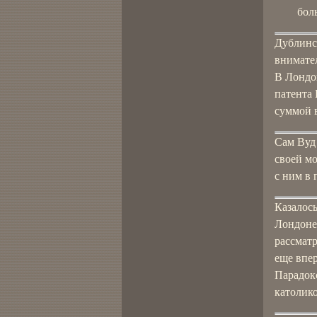
бол
Дублинск
внимате
В Лондо
патента 
суммой в
Сам Вуд 
своей м
с ним в 
Казалось
Лондоне
рассматр
еще впер
Парадок
католико