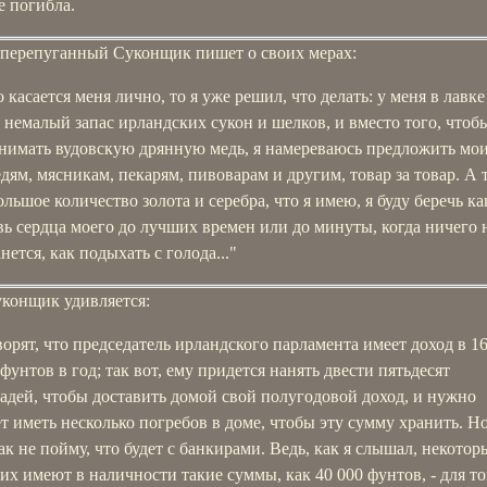
е погибла.
 перепуганный Суконщик пишет о своих мерах:
 касается меня лично, то я уже решил, что делать: у меня в лавке
ь немалый запас ирландских сукон и шелков, и вместо того, чтоб
нимать вудовскую дрянную медь, я намереваюсь предложить мо
едям, мясникам, пекарям, пивоварам и другим, товар за товар. А 
ольшое количество золота и серебра, что я имею, я буду беречь ка
вь сердца моего до лучших времен или до минуты, когда ничего 
нется, как подыхать с голода..."
уконщик удивляется:
ворят, что председатель ирландского парламента имеет доход в 1
 фунтов в год; так вот, ему придется нанять двести пятьдесят
адей, чтобы доставить домой свой полугодовой доход, и нужно
ет иметь несколько погребов в доме, чтобы эту сумму хранить. Но
ак не пойму, что будет с банкирами. Ведь, как я слышал, некотор
них имеют в наличности такие суммы, как 40 000 фунтов, - для то