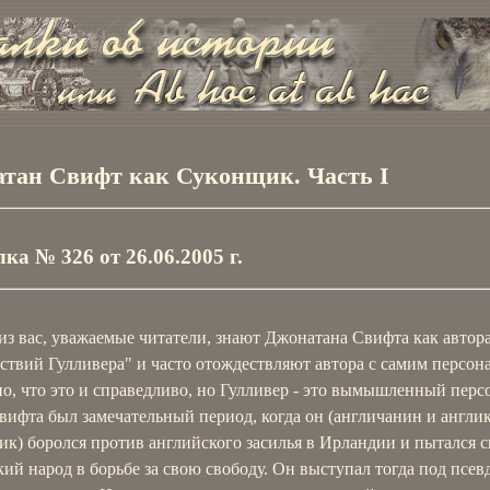
тан Свифт как Суконщик. Часть I
ка № 326 от 26.06.2005 г.
з вас, уважаемые читатели, знают Джонатана Свифта как автор
ствий Гулливера" и часто отождествляют автора с самим персон
, что это и справедливо, но Гулливер - это вымышленный персо
вифта был замечательный период, когда он (англичанин и англи
к) боролся против английского засилья в Ирландии и пытался 
ий народ в борьбе за свою свободу. Он выступал тогда под псе