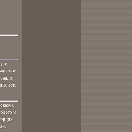
т
 (по
ько смог
рода. А
ине есть
докажи,
золото и
конщик
тобы