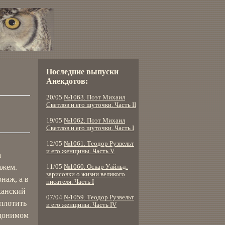
Последние выпуски
Анекдотов:
20/05
№1063. Поэт Михаил
Светлов и его шуточки. Часть II
19/05
№1062. Поэт Михаил
Светлов и его шуточки. Часть I
12/05
№1061. Теодор Рузвельт
и его женщины. Часть V
а
ажем.
11/05
№1060. Оскар Уайльд:
зарисовки о жизни великого
наж, а в
писателя. Часть I
канский
07/04
№1059. Теодор Рузвельт
сплотить
и его женщины. Часть IV
вдонимом