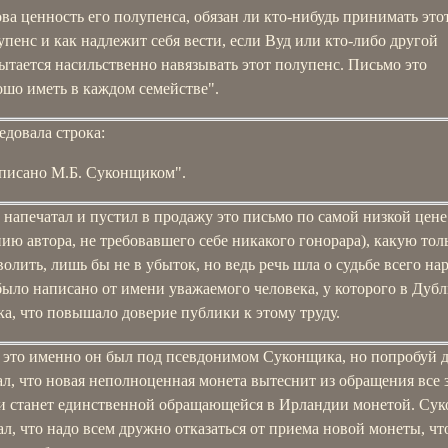
ова ценность его полупенса, обязан ли кто-нибудь принимать это
упенс и как надлежит себя вести, если Вуд или кто-либо другой
ытается насильственно навязывать этот полупенс. Письмо это
ошо иметь в каждом семействе".
едовала строка:
писано М.Б. Суконщиком".
напечатал и пустил в продажу это письмо по самой низкой цене
ию автора, не требовавшего себе никакого гонорара), какую тол
волить, лишь бы не в убыток, но ведь речь шла о судьбе всего на
ыло написано от имени уважаемого человека, у которого в Дубл
ка, что повышало доверие публики к этому труду.
а это именно он был под псевдонимом Суконщика, но попробуй 
л, что новая неполноценная монета вытеснит из обращения все 
 и станет единственной обращающейся в Ирландии монетой. Су
л, что надо всем дружно отказаться от приема новой монеты, ч