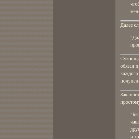
что
мен
Далее сл
"Да
про
Суконщи
обязан п
каждого 
полупенс
Заканчи
простому
"Бы
чаш
дру
и х