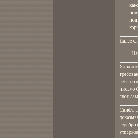
как
пол
поп
хор
Далее сл
"На
Хардинг 
требован
себе поз
письмо б
своя лав
Свифт, 
доказыва
серебро
утвержда