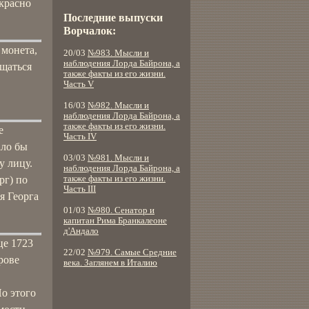
екрасно
Последние выпуски
Ворчалок:
 монета,
20/03
№983. Мысли и
наблюдения Лорда Байрона, а
ущаться
также факты из его жизни.
Часть V
16/03
№982. Мысли и
наблюдения Лорда Байрона, а
также факты из его жизни.
е
Часть IV
ало бы
03/03
№981. Мысли и
у лицу.
наблюдения Лорда Байрона, а
рг) по
также факты из его жизни.
Часть III
я Георга
01/03
№980. Сенатор и
капитан Рима Бранкалеоне
д'Андало
це 1723
22/02
№979. Самые Средние
рове
века. Заглянем в Италию
Но этого