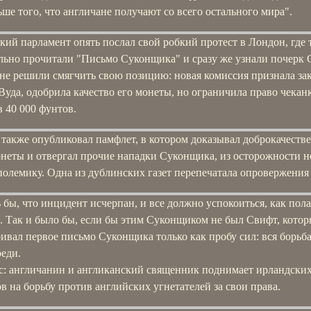
ьше того, что англичане получают со всего остального мира".
ий парламент опять послал свой робкий протест в Лондон, где 
льно прочитали "Письмо Суконщика" и сразу же узнали почерк 
не решили смягчить свою позицию: новая комиссия признала за
Вуда, одобрила качество его монеты, но ограничила право чекан
 40 000 фунтов.
также опубликовал памфлет, в котором доказывал доброкачеств
онеты и отвергал прочие нападки Суконщика, из осторожности н
полемику. Одна из дублинских газет перепечатала опровержения
 бы, что инцидент исчерпан, и все должно успокоиться, как пола
. Так и было бы, если бы этим Суконщиком не был Свифт, кото
ивал первое письмо Суконщика только как пробу сил: вся борьб
еди.
с: англичанин и англиканский священник поднимает ирландски
в на борьбу против английских угнетателей за свои права.