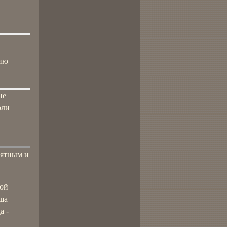
дию
не
оли
нятным и
ной
аша
а -