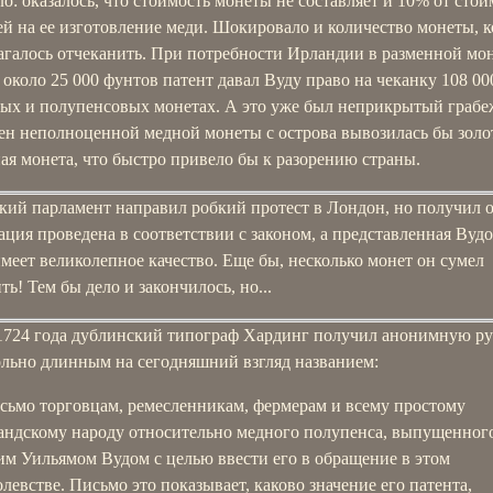
о: оказалось, что стоимость монеты не составляет и 10% от сто
й на ее изготовление меди. Шокировало и количество монеты, к
агалось отчеканить. При потребности Ирландии в разменной мо
около 25 000 фунтов патент давал Вуду право на чеканку 108 0
вых и полупенсовых монетах. А это уже был неприкрытый грабеж
ен неполноценной медной монеты с острова вывозилась бы золо
ая монета, что быстро привело бы к разорению страны.
ий парламент направил робкий протест в Лондон, но получил о
ация проведена в соответствии с законом, а представленная Вуд
меет великолепное качество. Еще бы, несколько монет он сумел
ть! Тем бы дело и закончилось, но...
1724 года дублинский типограф Хардинг получил анонимную р
ольно длинным на сегодняшний взгляд названием:
сьмо торговцам, ремесленникам, фермерам и всему простому
андскому народу относительно медного полупенса, выпущенног
им Уильямом Вудом с целью ввести его в обращение в этом
олевстве. Письмо это показывает, каково значение его патента,