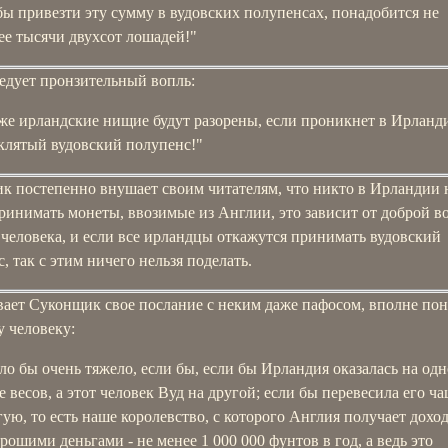
бы привезти эту сумму в вудовских полупенсах, понадобится не
ее тысячи двухсот лошадей!"
едует пронзительный вопль:
же ирландские нищие будут разорены, если проникнет в Ирлан
клятый вудовский полупенс!"
к постепенно внушает своим читателям, что никто в Ирландии 
ринимать монеты, ввозимые из Англии, это зависит от доброй в
человека, и если все ирландцы откажутся принимать вудовский
, так с этим ничего нельзя поделать.
вает Суконщик свое послание с неким даже пафосом, вполне по
 человеку:
ло бы очень тяжело, если бы, если бы Ирландия оказалась на од
е весов, а этот человек Вуд на другой; если бы перевесила его ч
гую, то есть наше королевство, с которого Англия получает доход
орошими деньгами - не менее 1 000 000 фунтов в год, а ведь это