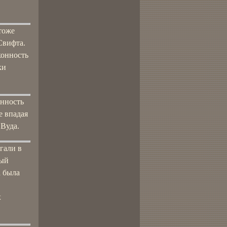
тоже
Свифта.
конность
ки
енность
е впадая
 Вуда.
гали в
рый
а была
х