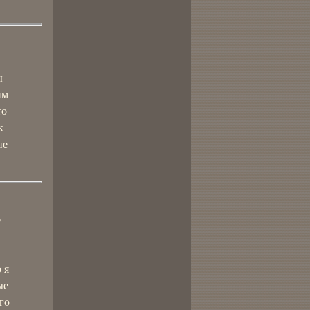
ы
им
то
к
не
6
 я
ые
го