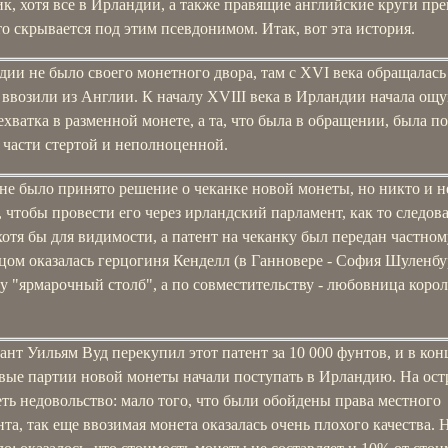
, хотя все в Ирландии, а также правящие английские круги пр
то скрывается под этим псевдонимом. Итак, вот эта история.
ии не было своего монетного двора, там с XVI века обращалась
ввозили из Англии. К началу XVIII века в Ирландии начала ощ
ехватка в разменной монете, а та, что была в обращении, была по
 части стертой и неполноценной.
не было принято решение о чеканке новой монеты, но никто и н
 чтобы провести его через ирландский парламент, как то следов
хотя бы для видимости, а патент на чеканку был передан частном
цом оказалась герцогиня Кенделл (в Ганновере - София Шуленбу
 "ярмарочный столб", а по совместительству - любовница корол
нт Уильям Вуд перекупил этот патент за 10 000 фунтов, и в кон
рвые партии новой монеты начали поступать в Ирландию. На ост
еть недовольство: мало того, что были обойдены права местного
та, так еще ввозимая монета оказалась очень плохого качества. 