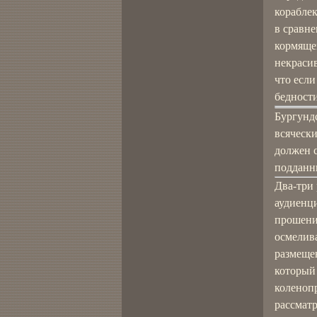
кораблек
в сравне
кормящей
некраси
что если
бедности 
Бургунд
всячески
должен 
подданн
Два-три
аудиенци
прошение
осмелива
размещен
который 
коленопр
рассмат