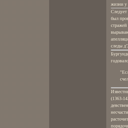
жизни у 
Следует 
был про
стражей 
вырываю
апелляци
следы д'
Бургундс
годовало
"Ес
сче
Известн
(1363-14
девствен
несчасти
расточит
порядочн