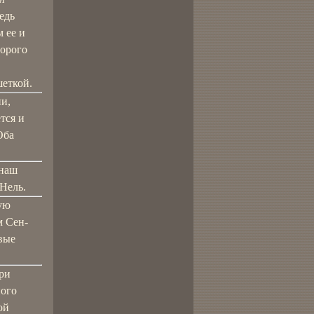
едь
 ее и
торого
шеткой.
ии,
тся и
Оба
 наш
 Нель.
ую
м Сен-
овые
ери
ного
ой