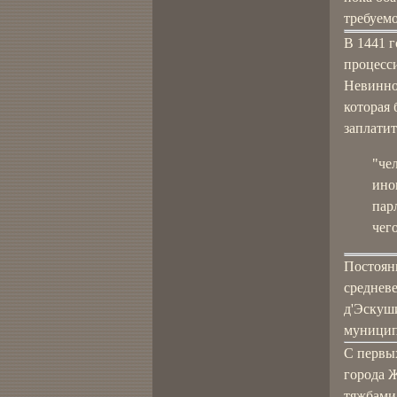
требуем
В 1441 
процесси
Невинноу
которая
заплатит
"че
ино
пар
чег
Постоян
среднев
д'Эскуши
муниципа
С первых
города 
тяжбами.