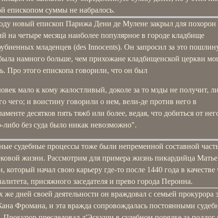
ой епископом суммы не набралось.
году новый епископ Парижа Дени де Мулене закрыл для похорон
й на четыре месяца наиболее популярное в городе кладбище
биенных младенцев (des Innocents). Он запросил за это пошлину
 была намного больше, чем прихожане кладбищенской церкви мо
ь. Про этого епископа говорили, что он был
ловек мало к кому жалостливый, доколе за то мзды не получит, л
го чего; и воистину говорили о нем, вели-де против него в
ламенте десятков пять тяжб или более, ведая, что добиться от нег
о-либо без суда было никак невозможно".
ные судебные процессы тоже были непременной составной част
ековой жизни. Рассмотрим для примера жизнь пикардийца Матье
, который начал свою карьеру где-то после 1440 года в качестве
литета, присяжного заседателя и прево города Перонна.
 же дней своей деятельности он враждовал с семьей прокурора 
Жана Фромана, и эта вражда сопровождалась постоянными суде
 Прокурор преследовал д'Эскуши в судебном порядке за подлог 