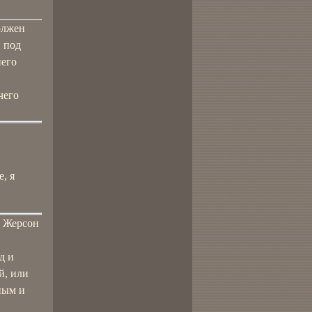
олжен
 под
него
чего
, я
н Жерсон
д и
й, или
ным и