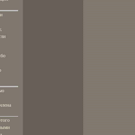
 и
,
гли
ибо
о
ью
 члена
этого
бными
и