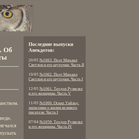
Последние выпуски
. Об
Анекдотов:
ты
20/05
№1063. Поэт Михаил
Светлов и его шуточки. Часть II
19/05
№1062. Поэт Михаил
Светлов и его шуточки. Часть I
12/05
№1061. Теодор Рузвельт
и его женщины. Часть V
анством.
11/05
№1060. Оскар Уайльд:
зарисовки о жизни великого
писателя. Часть I
веди.
07/04
№1059. Теодор Рузвельт
ягчался
и его женщины. Часть IV
пускать