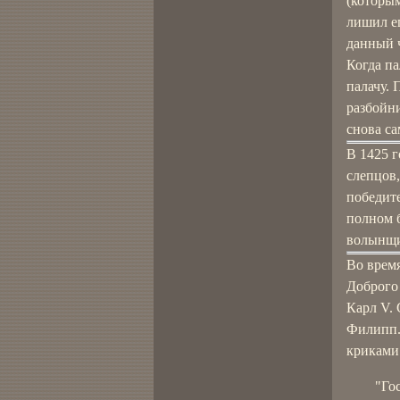
(которы
лишил ег
данный 
Когда па
палачу. 
разбойни
снова са
В 1425 г
слепцов,
победите
полном 
волынщи
Во время
Доброго 
Карл V. 
Филипп.
криками
"Го