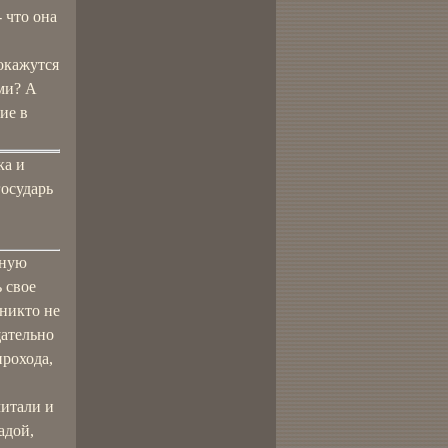
 что она
 окажутся
ми? А
ие в
ка и
государь
чную
 свое
 никто не
щательно
прохода,
читали и
адой,