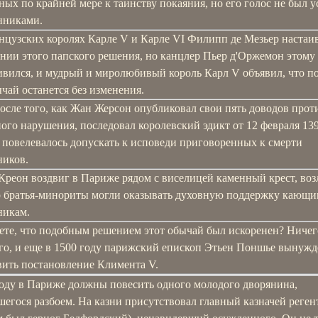
ых по крайней мере к таинству покаяния, но его голос не был 
нниками.
нцузских королях Карле V и Карле VI Филипп де Мезьер настаи
нии этого папского решения, но канцлер Пьер д'Оржемон этому
ивился, и мудрый и миролюбивый король Карл V объявил, что п
чай останется без изменения.
осле того, как Жан Жерсон опубликовал свои пять доводов прот
ого нарушения, последовал королевский эдикт от 12 февраля 139
 повелевалось допускать к исповеди приговоренных к смерти
ников.
Креон воздвиг в Париже рядом с виселицей каменный крест, воз
о братья-минориты могли оказывать духовную поддержку кающи
никам.
ете, что подобным решением этот обычай был искоренен? Ничег
го, и еще в 1500 году парижский епископ Этьен Поншье вынужд
вить постановление Климента V.
году в Париже должны повесить одного молодого дворянина,
егося разбоем. На казни присутствовал главный казначей реген