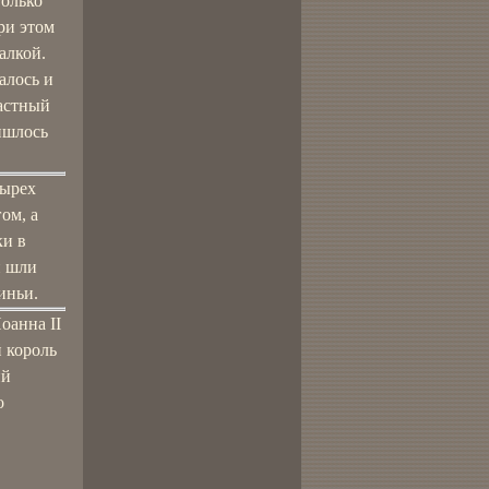
только
ри этом
алкой.
алось и
частный
ришлось
тырех
ом, а
ки в
и шли
иньи.
оанна II
й король
ий
о