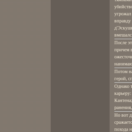
убийство
угрожал 
вправду 
д'Эскуши
вмешался
После эт
причем 
ожесточ
нанимают
Потом н
герой, с
Однако 
карьеру:
Кантена;
ранения
Но вот д
сражаетс
похода н