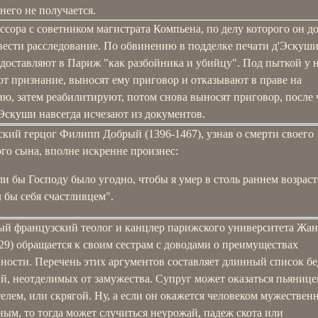
него не получается.
ссора с советником магистрата Компьена, по делу которого он д
вести расследование. По обвинению в подделке печати д'Эскуши
доставляют в Париж "как разбойника и убийцу". Под пыткой у 
т признание, выносят ему приговор и отказывают в праве на
ю, затем реабилитируют, потом снова выносят приговор, после 
Эскуши навсегда исчезают из документов.
кий герцог Филипп Добрый (1396-1467), узнав о смерти своего
го сына, вполне искренне произнес:
ли бы Господу было угодно, чтобы я умер в столь раннем возрасте
л бы себя счастливцем".
ый французский теолог и канцлер парижского университета Жа
29) обращается к своим сестрам с доводами о преимуществах
ности. Перечень этих аргументов составляет длинный список бе
й, неотделимых от замужества. Супруг может оказаться пьянице
елем, или скрягой. Ну, а если он окажется человеком мужествен
ым, то тогда может случиться неурожай, падеж скота или