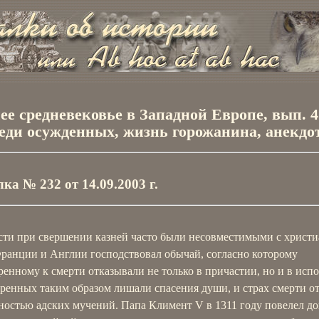
ее средневековье в Западной Европе, вып. 4
еди осужденных, жизнь горожанина, анекдо
ка № 232 от 14.09.2003 г.
сти при свершении казней часто были несовместимыми с христи
Франции и Англии господствовал обычай, согласно которому
енному к смерти отказывали не только в причастии, но и в испо
ренных таким образом лишали спасения души, и страх смерти от
ностью адских мучений. Папа Климент V в 1311 году повелел до