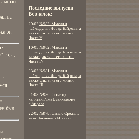
услышан
Последние выпуски
Ворчалок:
вал на
20/03
№983. Мысли и
наблюдения Лорда Байрона, а
ока он
также факты из его жизни.
Часть V
ив
16/03
№982. Мысли и
наблюдения Лорда Байрона, а
7 года,
также факты из его жизни.
Часть IV
03/03
№981. Мысли и
наблюдения Лорда Байрона, а
ле
также факты из его жизни.
мся
Часть III
01/03
№980. Сенатор и
капитан Рима Бранкалеоне
о
д'Андало
ен был
22/02
№979. Самые Средние
века. Заглянем в Италию
та