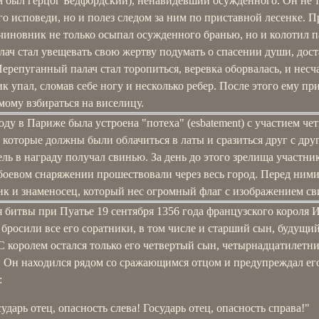
м был герцог Бедфордский), ненавидевший осужденного. Он не 
о исповеди, но и полез следом за ним по приставной лесенке. П
чиновник не только осыпал осужденного бранью, но и колотил п
лач стал увещевать свою жертву подумать о спасении души, дост
Перепуганный палач стал торопиться, веревка оборвалась, и нес
к упал, сломав себе ногу и несколько ребер. После этого ему п
мому взбираться на виселицу.
оду в Париже была устроена "потеха" (esbatement) с участием че
 которые должны были облачиться в латы и сразиться друг с друг
ль в награду получал свинью. За день до этого зрелища участни
боевом снаряжении прошествовали через весь город. Перед ним
к и знаменосец, который нес огромный флаг с изображением св
 битвы при Пуатье 19 сентября 1356 года французского короля И
бросили все его соратники, в том числе и старший сын, будущи
С королем остался только его четвертый сын, четырнадцатилетн
 Он находился рядом со сражающимся отцом и предупреждал ег
:
сударь отец, опасность слева! Государь отец, опасность справа!"