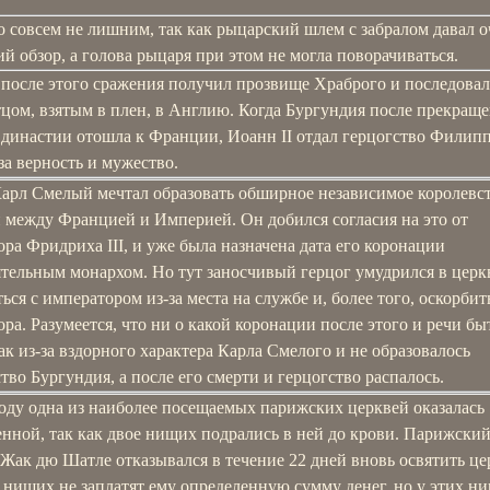
 совсем не лишним, так как рыцарский шлем с забралом давал о
й обзор, а голова рыцаря при этом не могла поворачиваться.
после этого сражения получил прозвище Храброго и последовал
цом, взятым в плен, в Англию. Когда Бургундия после прекращ
 династии отошла к Франции, Иоанн II отдал герцогство Филипп
за верность и мужество.
Карл Смелый мечтал образовать обширное независимое королевст
й между Францией и Империей. Он добился согласия на это от
ра Фридриха III, и уже была назначена дата его коронации
ятельным монархом. Но тут заносчивый герцог умудрился в церк
ься с императором из-за места на службе и, более того, оскорбит
ра. Разумеется, что ни о какой коронации после этого и речи бы
ак из-за вздорного характера Карла Смелого и не образовалось
тво Бургундия, а после его смерти и герцогство распалось.
году одна из наиболее посещаемых парижских церквей оказалась
нной, так как двое нищих подрались в ней до крови. Парижски
Жак дю Шатле отказывался в течение 22 дней вновь освятить це
 нищих не заплатят ему определенную сумму денег, но у этих н