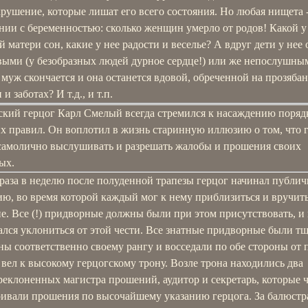
рушение, которые лишат его всего состояния. Но любая нищета -
нии с беременностью: сколько женщин умерло от родов! Какой у
 матери сон, какие у нее радости и веселье? А вдруг дети у нее
выми (у безобразных людей дурное сердце!) или же непослушны
 муж скончается и она останется вдовой, обреченной на прозябан
и заботах? И т.д., и т.п.
ский герцог Карл Смелый всегда стремился к насаждению поряд
х правил. Он воплотил в жизнь старинную иллюзию о том, что 
самолично выслушивать и разрешать жалобы и прошения своих
ых.
 раза в неделю после полуденной трапезы герцог начинал публи
ю, во время которой каждый мог к нему приблизиться и вручить
. Все (!) придворные должны были при этом присутствовать, и
лся уклониться от этой чести. Все знатные придворные были т
ы соответственно своему рангу и восседали по обе стороны от 
вел к высокому герцогскому трону. Возле трона находились два
еклоненных магистра прошений, аудитор и секретарь, которые 
ривали прошения по высочайшему указанию герцога. За балюстр