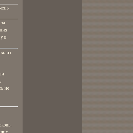
чень
 за
ения
у в
во из
ви
ь
ть не
й
рковь,
ищих