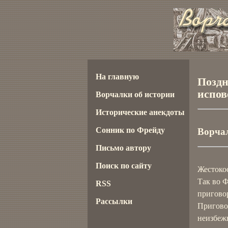
На главную
Поздн
испов
Ворчалки об истории
Исторические анекдоты
Сонник по Фрейду
Ворчал
Письмо автору
Поиск по сайту
Жестоко
Так во 
RSS
приговор
Рассылки
Пригово
неизбеж