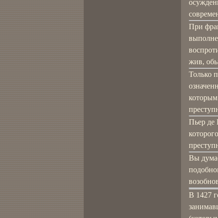
осужденн
совреме
При фра
выполне
воспрот
жив, обы
Только п
означенн
которым
преступ
Пьер де 
которог
преступ
Вы дума
подобно
возобно
В 1427 
занимавш