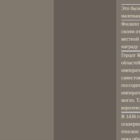
Это было
маленьки
Филипп 
своим от
местной
награду 
Герцог 
областе
императо
самосто
поссорит
императо
могло. Т
королевс
В 1436 
оскверне
епископ 
пока оба