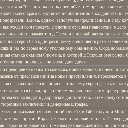
, а затем за "бесчинства и покушения". Затем прево, в свою очер
вдове своего врага следствием по обвинению в колдовстве, в чем
подозревали. Вдова, однако, заполучила предписание, в силу ко
 вынужден был передать следствие органам правосудия, в дело
 парижский парламент, и д'Эскуши в первый раз оказался за ре
ого наш герой был один раз в плену и еще шесть раз в заключен
всякий раз по серьезному уголовному обвинению. Сюда добавляе
енная стычка с сыном Фромана, в которой д'Эскуши был ранен. 
 бандитов, покушаясь на жизнь друг друга.
аш прево ранен каким-то монахом, новые жалобы на него, и вот
пасаясь от преследований за новые преступления, переселяется в
такая насыщенная жизнь не мешает нашему герою делать неплох
 он становится бальи, прево Рибемона и королевским прокуроро
 затем его возводят в дворянское достоинство. Затем следуют н
, тюремные заключения и денежные штрафы.
'Эскуши оказывается на военной службе, в 1465 году при Монл
я за короля против Карла Смелого и попадает в плен. Из очеред
аш герой возвращается с тяжелым увечьем, женится, но спокойн