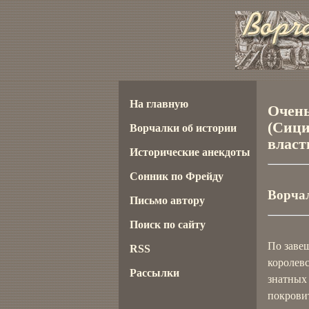
На главную
Очень
(Сици
Ворчалки об истории
власт
Исторические анекдоты
Сонник по Фрейду
Ворчал
Письмо автору
Поиск по сайту
По заве
RSS
королевс
Рассылки
знатных
покрови