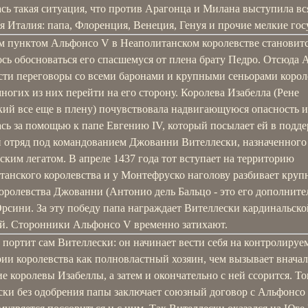
сь такая ситуация, что против Арагонца и Милана выступила вс
я Италия: папа, Флоренция, Венеция, Генуя и прочие мелкие гос
 пунктом Альфонсо V в Неаполитанском королевстве становитс
ось обосноваться его спасшемуся от плена брату Педро. Отсюда 
ести переговоры со всеми баронами и крупными сеньорами корол
ногих из них перейти на его сторону. Королева Изабелла (Рене
ий все еще в плену) почувствовала надвигающуюся опасность и
ась за помощью к папе Евгению IV, который посылает ей в подд
 отряд под командованием Джованни Вителлески, назначенного
ским легатом. В апреле 1437 года тот вступает на территорию
танского королевства и у Монтефруско наголову разбивает кру
оролевства Джованни (Антонио дель Бальцо - это его дополнит
рсини. За эту победу папа награждает Вителлески кардинальско
й. Сторонники Альфонсо V временно затихают.
 портит сам Вителлески: он начинает вести себя на контролируе
ии королевства как полновластный хозяин, чем вызывает вначал
е королевы Изабеллы, а затем и окончательно с ней ссорится. То
ски без одобрения папы заключает союзный договор с Альфонсо 