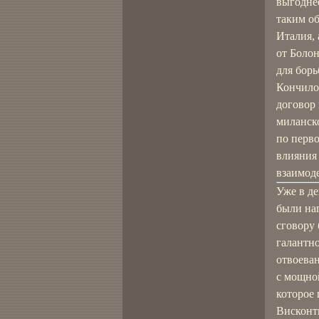
выгодне
таким о
Италия, 
от Боло
для бор
Кончило
договор
миланско
по перв
влияния
взаимод
Уже в де
были на
сговору 
галантно
отвоева
с мощной
которое
Висконт