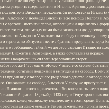
е помочь именно ему, Альфонсо V, установить контроль над Неа
бразом разделить сферы влияния в Италии. Арагонцу доставала
а под контроль Висконти переходила бы вся Северная Италия (к 
ньи). Альфонсо V пообещал Висконти всю помощь Неаполя и Ар
ьбы с врагами Висконти: папой, Флоренцией и Франческо Сфорца
сь все это тем, что между ними были заключены два договора: 
 гласил, что Альфонсо V выходит на свободу по великодушному
го герцога, но обязуется вместе с братьями представать перед 
ому его требованию; тайный же договор разделял Италию на сфе
 между Висконти и Арагонцем, а также обуславливал порядок
ействия вооруженных сил заинтересованных сторон.
кабре того же 1435 года Альфонсо V вместе со своими братьями
граждены богатыми подарками и выпущены на свободу. Всему э
был придан вид благородного рыцарского действа, благородного
го. Оказавшись на свободе, Альфонсо V сразу же приступает к
нию Неаполитанского королевства, а Висконти оказывается один
 коалицией врагов. 13 декабря 1435 года в Генуе произошло вос
 положило конец миланскому владычеству в этом городе. Попытк
и быстрым штурмом овладеть Генуей закончилась полным прова