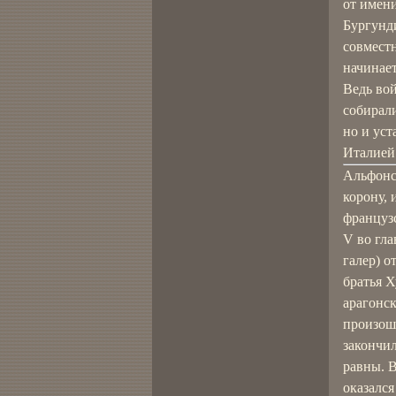
от имени
Бургунди
совмест
начинает
Ведь вой
собирали
но и уст
Италией
Альфонс
корону, 
француз
V во гла
галер) о
братья Х
арагонск
произош
закончи
равны. В
оказался