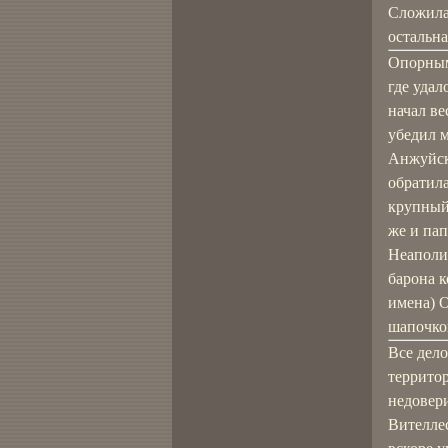
Сложила
остальна
Опорным
где удал
начал в
убедил м
Анжуйск
обратил
крупный
же и пап
Неаполи
барона к
имена) О
шапочко
Все дело
территор
недовери
Вителле