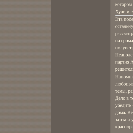
котором 
Хуан и 
Эта побе
остальн
рассматр
на грома
полуост
Неаполе 
партия А
решител
Напомню
любопыт
темы, ра
Дело в т
убедить
дома. Ве
затем и 
красноре