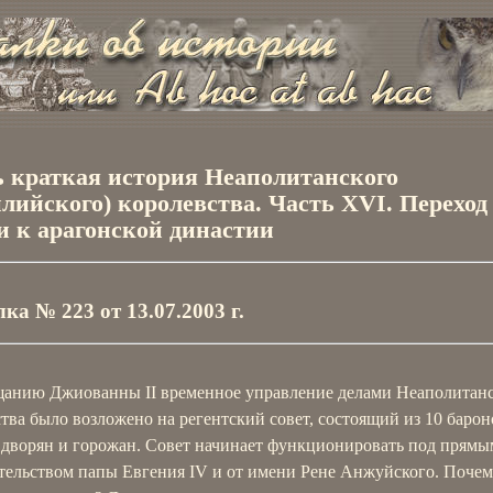
 краткая история Неаполитанского
лийского) королевства. Часть XVI. Переход
и к арагонской династии
ка № 223 от 13.07.2003 г.
щанию Джиованны II временное управление делами Неаполитан
тва было возложено на регентский совет, состоящий из 10 барон
 дворян и горожан. Совет начинает функционировать под прямы
тельством папы Евгения IV и от имени Рене Анжуйского. Почем