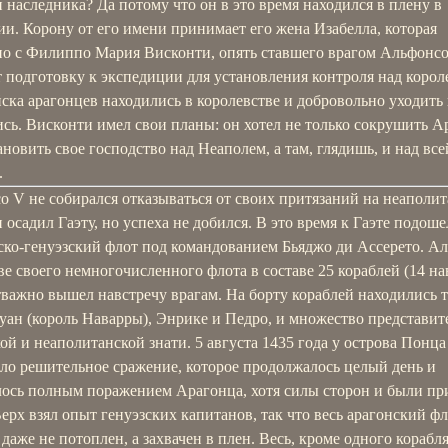
 наследника? Да потому что он в это время находился в плену в
и. Корону от его имени принимает его жена Изабелла, которая
но с Филиппо Мария Висконти, опять ставшего врагом Альфонсо
 подготовку к экспедиции для установления контроля над корол
ска арагонцев находились в королевстве и добровольно уходить
сь. Висконти имел свои планы: он хотел не только сокрушить А
ановить свое господство над Неаполем, а там, глядишь, и над все
.
о V не собирался отказываться от своих притязаний на неаполи
и осадил Гаэту, но успеха не добился. В это время к Гаэте подоше
ско-генуэзский флот под командованием Бьяджо ди Ассерето. А
ве своего немногочисленного флота в составе 25 кораблей (14 на
тважно вышел навстречу врагам. На борту кораблей находились 
уан (король Наварры), Энрике и Педро, и множество представит
ой и неаполитанской знати. 5 августа 1435 года у острова Понца
ло решительное сражение, которое продолжалось целый день и
лось полным поражением Арагонца, хотя силы сторон и были п
ерх взял опыт генуэзских капитанов, так что весь арагонский ф
 даже не потоплен, а захвачен в плен. Весь, кроме одного корабля