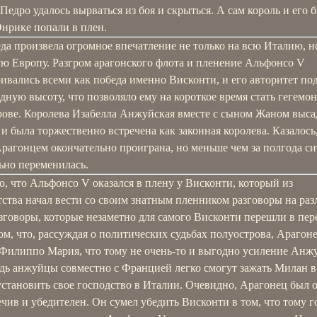
Педро удалось вырваться из боя и скрыться. А сам король и его б
Энрике попали в плен.
да произвела огромное впечатление не только на всю Италию, н
ую Европу. Разгром арагонского флота и пленение Альфонсо V
ивались всеми как победа именно Висконти, и его авторитет по
дную высоту, что позволяло ему на короткое время стать гегемо
рове. Королева Изабелла Анжуйская вместе с сыном Жаном выса
и была торжественно встречена как законная королева. Казалось,
рагонцем окончательно проиграна, но меньше чем за полгода с
ьно переменилась.
, что Альфонсо V оказался в плену у Висконти, который из
ства начал вести со своим знатным пленником разговоры на ра
зговоры, которые незаметно для самого Висконти перешли в пер
ом, что, рассуждая о политических судьбах полуострова, Арагон
 Филиппо Мария, что тому не очень-то и выгодно усиление Анж
дь анжуйцы совместно с Францией легко смогут зажать Милан в 
установить свое господство в Италии. Очевидно, Арагонец был 
чив и убедителен. Он сумел убедить Висконти в том, что тому г