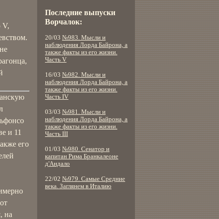
Последние выпуски
Ворчалок:
 V,
евством.
20/03
№983. Мысли и
наблюдения Лорда Байрона, а
 не
также факты из его жизни.
Часть V
рагонца,
й
16/03
№982. Мысли и
наблюдения Лорда Байрона, а
также факты из его жизни.
танскую
Часть IV
л
03/03
№981. Мысли и
наблюдения Лорда Байрона, а
льфонсо
также факты из его жизни.
ве и 11
Часть III
также его
01/03
№980. Сенатор и
елей
капитан Рима Бранкалеоне
д'Андало
22/02
№979. Самые Средние
века. Заглянем в Италию
римерно
лот
, на