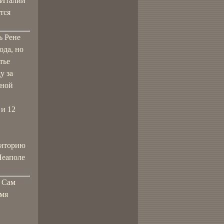
 Италии
тся
ь Рене
ода, но
тье
у за
нной
 и 12
рриторию
Неаполе
. Сам
емя