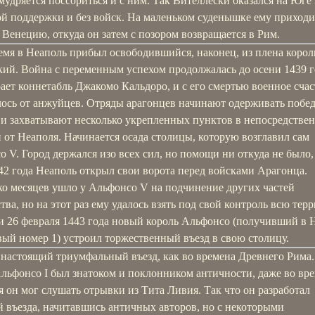
мудряется поссориться и с ним. Так Вителлески оказался на Юге
ой поддержки и без войск. На маленьком суденышке ему приходи
 Венецию, откуда он затем с позором возвращается в Рим.
емя в Неаполь прибыл освободившийся, наконец, из плена корол
ий. Война с переменным успехом продолжалась до осени 1439 г
ает коннетабль Джакомо Кальдоро, и с его смертью военное счас
лось от анжуйцев. Отряды арагонцев начинают одерживать побед
 и захватывают несколько укрепленных пунктов в непосредстве
 от Неаполя. Начинается осада столицы, которую возглавил сам
 V. Город держался изо всех сил, но помощи ни откуда не было,
42 года Неаполь открыл свои ворота перед войсками Арагонца.
ко месяцев ушло у Альфонсо V на подчинение других частей
тва, но на этот раз ему удалось взять под свой контроль всю те
 и 26 февраля 1443 года новый король Альфонсо (получивший в 
ый номер 1) устроил торжественный въезд в свою столицу.
 настоящий триумфальный въезд, как во времена Древнего Рима
льфонсо I был знатоком и поклонником античности, даже во вр
 он мог слушать отрывки из Тита Ливия. Так что он разработал
 въезда, начитавшись античных авторов, но с некоторыми