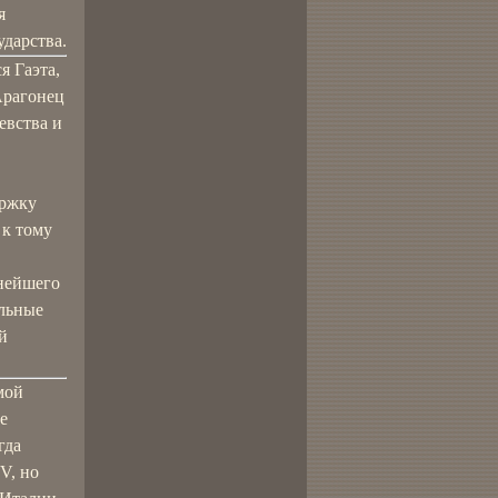
я
ударства.
я Гаэта,
Арагонец
евства и
ержку
 к тому
пнейшего
ельные
й
мой
е
гда
V, но