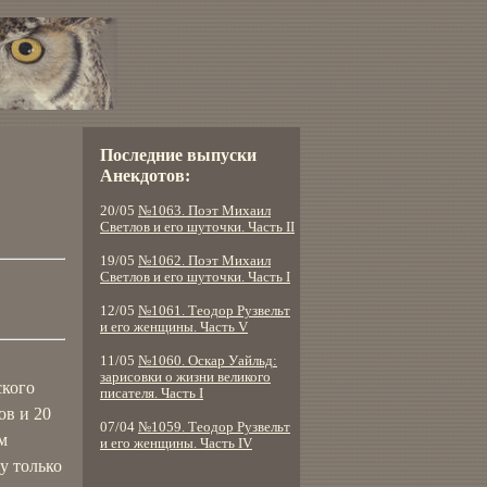
Последние выпуски
Анекдотов:
20/05
№1063. Поэт Михаил
Светлов и его шуточки. Часть II
19/05
№1062. Поэт Михаил
Светлов и его шуточки. Часть I
12/05
№1061. Теодор Рузвельт
и его женщины. Часть V
11/05
№1060. Оскар Уайльд:
зарисовки о жизни великого
ского
писателя. Часть I
ов и 20
07/04
№1059. Теодор Рузвельт
м
и его женщины. Часть IV
у только