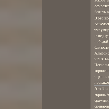
вскоре у
без всяк
бежать в
В это вр
Анжуйск
тут умир
отверну
победой
близости
Альфонсо
июня 14
Несколь
королевс
страны,
порядков
Это был
король А
сражения
сценарий