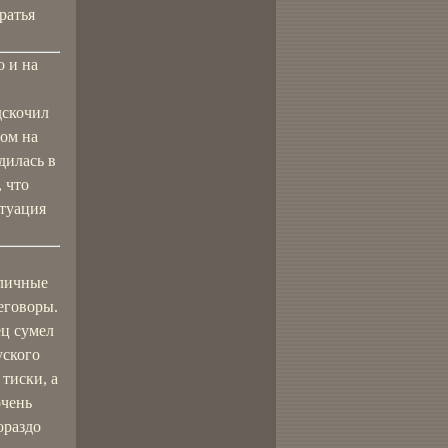
ратья
о и на
дскочил
ном на
дилась в
 что
итуация
зличные
еговоры.
ец сумел
уского
тиски, а
очень
ораздо