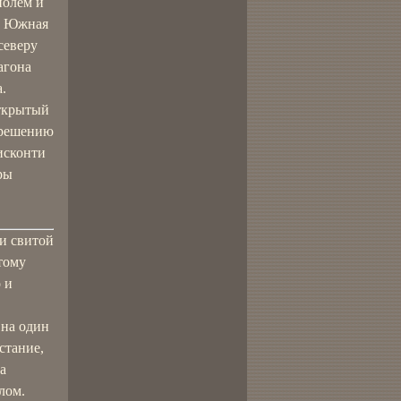
полем и
сь Южная
северу
агона
.
открытый
 решению
Висконти
ры
 и свитой
тому
 и
 на один
стание,
а
лом.