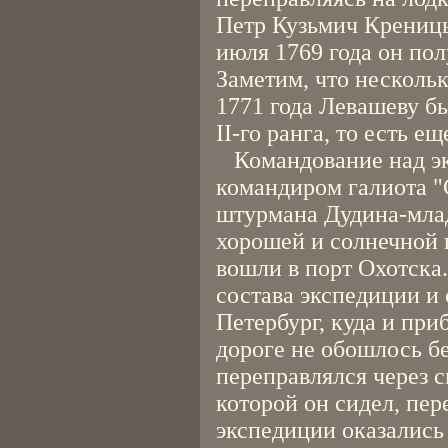
Петр Кузьмич Креницын
июля 1769 года он пол
Заметим, что нескольк
1771 года Левашеву б
II-го ранга, то есть е
Командование над эк
командиром галиота "
штурмана Дудина-млад
хорошей и солнечной 
вошли в порт Охотска
состава экспедиции и
Петербург, куда и при
дороге не обошлось б
переправлялся через 
которой он сидел, пер
экспедиции оказались 