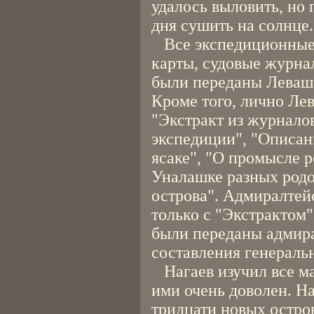
удалось выловить, но
дня сушить на солнце.
Все экспедиционные 
карты, судовые журнал
были переданы Леваш
Кроме того, лично Л
"Экстракт из журнало
экспедиции", "Описан
ясаке", "О промысле 
Уналашке разных родо
острова". Адмиралтей
только с "Экстрактом"
были переданы адмира
составления генераль
Нагаев изучил все ма
ими очень доволен. Н
тридцати новых остро