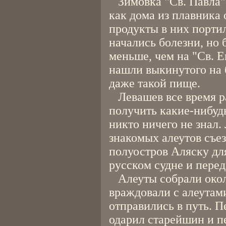
Зимовка "Св. Павла" 
как дома из плавника
продукты в них порти
начались болезни, но 
меньше, чем на "Св. 
нашли выкинутого на 
даже такой пище.
Левашев все время ра
получить какие-нибудь
никто ничего не знал.
знакомых алеутов съез
полуостров Аляску дл
русском судне и перед
Алеуты собрали около
враждовали с алеутам
отправились в путь. 
одарил старейшин и п