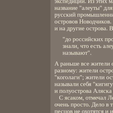
экспедиции. Из этих м
название "алеуты" дл
русский промышленни
островов Новодчиков. 
и на другие острова. 
"до российских п
знали, что есть але
называют".
А раньше все жители 
разному: жители остр
"коголаги"; жители о
называли себя "кигиг
и полуострова Аляска 
С ясаком, отмечал Ле
очень просто. Дело в 
песцов не охотятся и 