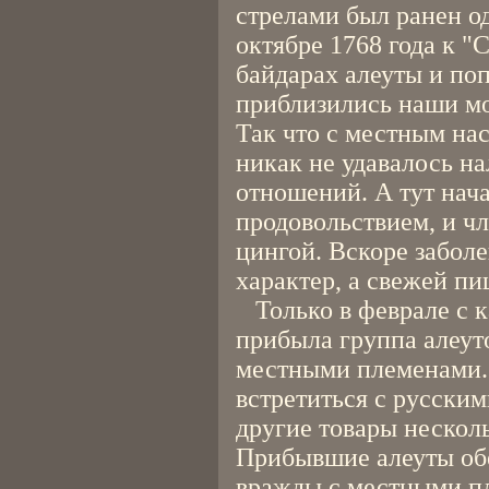
стрелами был ранен од
октябре 1768 года к "
байдарах алеуты и по
приблизились наши мо
Так что с местным н
никак не удавалось н
отношений. А тут нача
продовольствием, и ч
цингой. Вскоре забол
характер, а свежей пи
Только в феврале с к
прибыла группа алеут
местными племенами.
встретиться с русски
другие товары несколь
Прибывшие алеуты обе
вражды с местными пл