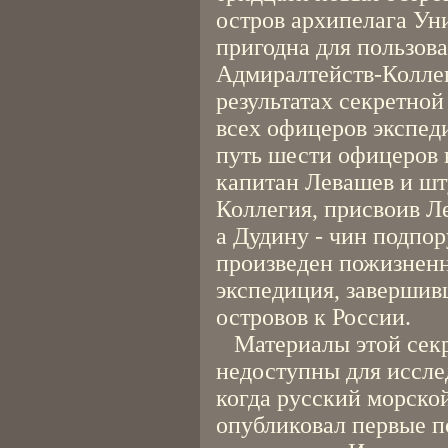
остров архипелага Ун
пригодна для пользов
Адмиралтейств-Колле
результатах секретной
всех офицеров экспед
путь шести офицеров 
капитан Левашев и шт
Коллегия, присвоив Ле
а Дудину - чин подпо
произведен пожизненн
экспедиция, завершив
островов к России.
Материалы этой секр
недоступны для исслед
когда русский морско
опубликовал первые п