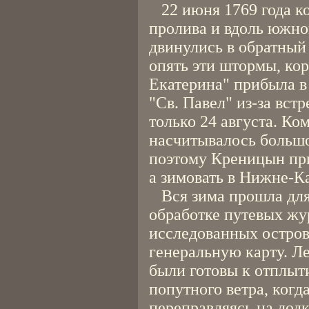
22 июня 1769 года к
пролива и вдоль южно
двинулись в обратный 
опять эти штормы, кор
Екатерина" прибыла в 
"Св. Павел" из-за вст
только 24 августа. Ко
насчитывалось большо
поэтому Креницын при
а зимовать в Нижне-К
Вся зима прошла для
обработке путевых жу
исследованных остров
генеральную карту. Ле
были готовы к отплыт
попутного ветра, когд
переправляясь на лодк