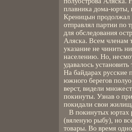
полуострова Аляска. 
плавника дома-юрты, 
Креницын продолжал 
отправлял партии по т
для обследования ост
Аляска. Всем членам 
указание не чинить н
населению. Но, несмо
удавалось установить
На байдарах русские 
южного берегов полуо
верст, видели множест
покинуты. Узнав о пр
покидали свои жилищ
В покинутых юртах р
(вяленую рыбу), но вс
товары. Во время одно