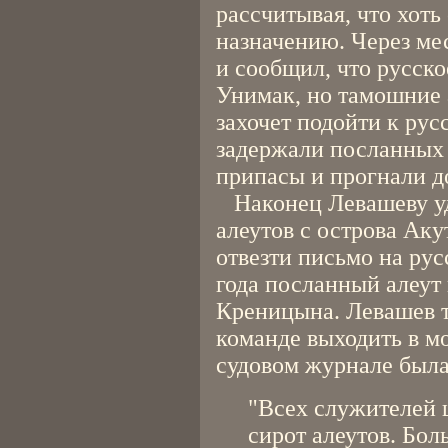
рассчитывая, что хоть
назначению. Через ме
и сообщил, что русско
Унимак, но тамошние а
захочет подойти к ру
задержали посланных а
припасы и прогнали д
Наконец Левашеву уда
алеутов с острова Аку
отвезти письмо на рус
года посланный алеут 
Креницына. Левашев т
команде выходить в м
судовом журнале была
"Всех служителей 
сирот алеутов. Бол