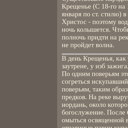
Крещенье (С 18-го на 1
января по ст. стилю) 
Христос - поэтому вода
ночь колышется. Чтобы
полночь придти на рек
не пройдет волна.
В день Крещенья, как 
заутрене, у изб зажиг
По одним поверьям это
согреться искупавший
поверьям, таким обра
предков. На реке выру
иордань, около котор
богослужение. После 
омыться освященной в
отчаянные парни купал