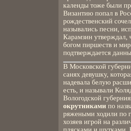
календы тоже были пр
Византию попал в Рос
рождественский сочель
назывались песни, исп
Карамзин утверждал, 
богом пиршеств и мира
подтверждается данны
В Московской губерни
санях девушку, котор
надевала белую расши
есть, и называли Коля
Вологодской губерния
окрутниками
по назв
ряжеными ходили по г
хозяев игрой на разл
плясками и шутками. 