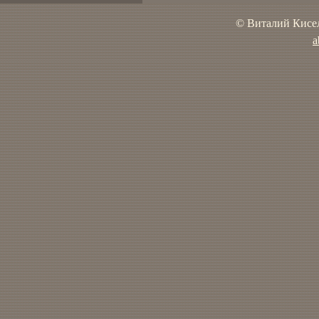
© Виталий Кисел
a