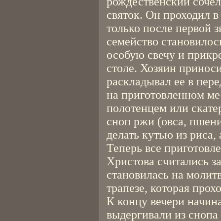
рождественский сочел
святок. Он проходил в
только после первой з
семейство становилос
особую свечу и прикр
столе. Хозяин принос
раскладывал ее в пере
на приготовленном ме
полотенцем или скате
сноп ржи (овса, пшени
делать кутью из риса,
Теперь все приготовл
Христова считались з
становилась на молитв
трапезе, которая прох
К концу вечери начин
выдергивали из снопа