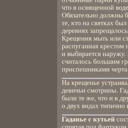
что в освященной воде
Обязательно должны б
те, кто на святках бы
деревнях запрещалось
Крещения мыть или сти
распуганная крестом н
и выбирается наружу.
считалось большим гр
приспешниками черта
На крещенье устраива
девичьи смотрины. Га
были те же, что и в д
о двух видах типично
Гаданье с кутьей
сост
спрятав под фартуком