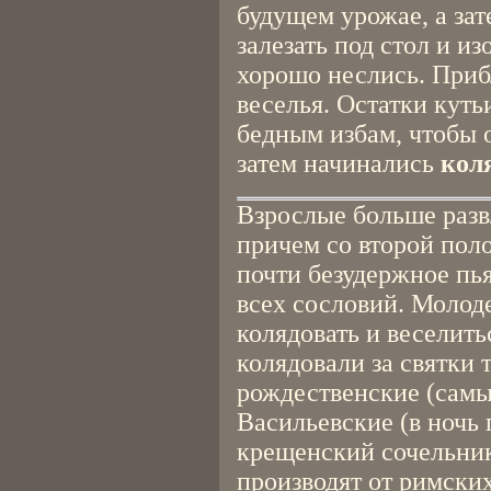
будущем урожае, а зат
залезать под стол и и
хорошо неслись. Приб
веселья. Остатки куть
бедным избам, чтобы о
затем начинались
кол
Взрослые больше разв
причем со второй пол
почти безудержное пья
всех сословий. Молод
колядовать и веселить
колядовали за святки 
рождественские (самы
Васильевские (в ночь 
крещенский сочельник
производят от римских