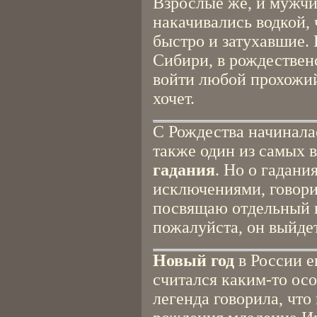
Взрослые же, и мужч
накачивались водкой, 
быстро и затухавшие. 
Сибири, в рождествен
войти любой прохожий 
хочет.
С Рождества начиналас
также один из самых 
гадания
. Но о гадани
исключениями, говорит
посвящаю отдельный в
пожалуйста, он выйдет
Новый год
в России е
считался каким-то ос
легенда говорила, что