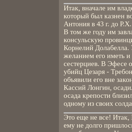
Итак, вначале им вла
который был казнен в
Антония в 43 г. до Р.Х.
В том же году им завл
консульскую провинцию
Корнелий Долабелла. 
желанием его иметь и 
сестерциев. В Эфесе о
убийц Цезаря - Требо
объявили его вне зако
Кассий Лонгин, осади
осада крепости близил
одному из своих солда
Это еще не все! Итак,
ему не долго пришлос