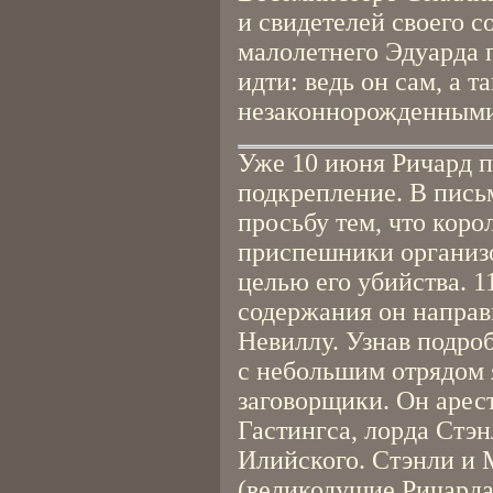
и свидетелей своего 
малолетнего Эдуарда п
идти: ведь он сам, а т
незаконнорожденными
Уже 10 июня Ричард п
подкрепление. В пись
просьбу тем, что коро
приспешники организо
целью его убийства. 
содержания он направ
Невиллу. Узнав подроб
с небольшим отрядом я
заговорщики. Он арест
Гастингса, лорда Стэ
Илийского. Стэнли и
(великодушие Ричарда