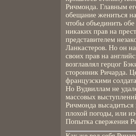
Ричмонда. Главным ег
обещание жениться на 
чтобы объединить обе 
никаких прав на прест
представителем незак
Ланкастеров. Но он н
своих прав на английс
возглавлял герцог Бэ
сторонник Ричарда. Ц
французскими солдата
Но Вудвиллам не удало
массовых выступлений
Ричмонда высадиться н
плохой погоды, или из
Попытка свержения Ри
Как же вел себя Ричар