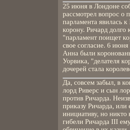
25 июня в Лондоне со
рассмотрел вопрос о 
парламента явилась к
корону. Ричард долго 
"парламент поищет кор
свое согласие. 6 июня
Анна были коронованы
Уорвика, "делателя кор
дочерей стала королев
Да, совсем забыл, в к
лорд Риверс и сын лор
против Ричарда. Неизв
приказу Ричарда, или
инициативу, но никто 
гибели Ричарда III ем
обвинение в их казни