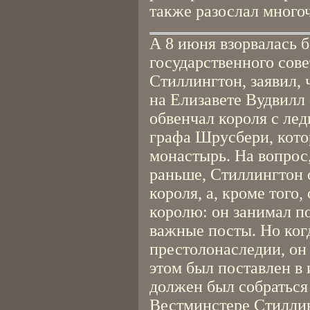
также разослал много
А 8 июня взорвалась 
государственного сове
Стиллингтон, заявил,
на Елизавете Вудвилл 
обвенчал короля с ле
графа Шрусбери, кото
монастырь. На вопрос
раньше, Стиллингтон о
короля, а, кроме того
королю: он занимал п
важные посты. Но когд
престолонаследии, он
этом был поставлен в 
должен был собраться 
Вестминстере Стиллин