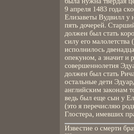
была нужна твердая це
9 апреля 1483 года ск
Елизаветы Вудвилл у 
пять дочерей. Старши
должен был стать кор
силу его малолетства 
исполнилось двенадца
опекуном, а значит и 
совершеннолетия Эдуа
должен был стать Рича
остальные дети Эдуард
английским законам т
ведь был еще сын у Ел
(это я перечисляю ро
Глостера, имевших пра
Известие о смерти бра