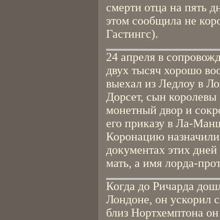
смерти отца на пять д
этом сообщила не коро
Гастингс).
24 апреля в сопровожд
двух тысяч хорошо в
выехал из Ледлоу в Л
Дорсет, сын королевы 
монетный двор и сокр
его приказу в Ла-Ман
Коронацию назначили 
документах этих дней
мать, а имя лорда-про
Когда до Ричарда дош
Лондоне, он ускорил 
близ Нортхемптона он