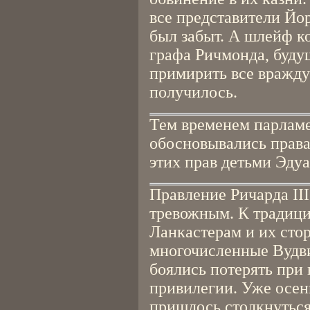
все представители Йор
был забыт. А шлейф к
графа Ричмонда, будущ
примирить все вражду
получилось.
Тем временем парламе
обосновывались права
этих прав детьми Эдуа
Правление Ричарда III
тревожным. К традиц
Ланкастерам и их сто
многочисленные Вудви
боялись потерять при
привилегии. Уже осень
пришлось столкнуться 