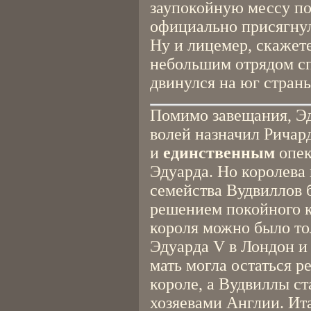
заупокойную мессу п
официально присягнул
Ну и лицемер, скажет
небольшим отрядом сп
двинулся на юг стран
Помимо завещания, Эд
волей назначил Ричар
и
единственным
опе
Эдуарда. Но королева 
семейства Вудвиллов 
решением покойного 
короля можно было то
Эдуарда V в Лондон и 
мать могла остаться 
короле, а Вудвиллы с
хозяевами Англии. Ита