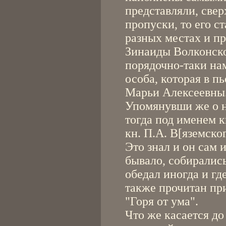
представляли, свер
пропуски, то его с
разных местах и п
Зинаиды Волконской
порядочно-таки на
особа, которая в п
Марьи Алексеевны
Упомянувши же о не
тогда под именем к
кн. П.А. В[яземско
Это знал и он сам 
бывало, собирались
обедал иногда и гд
также прочитан пр
"Горя от ума".
Что же касается до