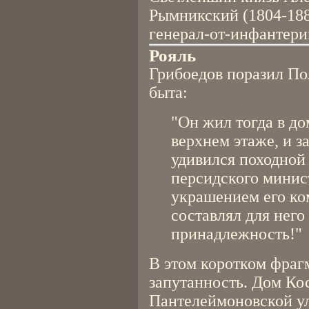
Рымникский (1804-1882
генерал-от-инфантери
Рояль
Грибоедов поразил По
быта:
"Он жил тогда в до
верхнем этаже, и з
удивился походной
персидского минис
украшением его ко
составлял для нег
принадлежность!"
В этом коротком фраг
запутанность. Дом Кос
Пантелеймоновской ул