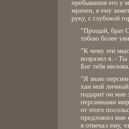
пребывания его у 
мрачен, я ему замет
руку, с глубокой г
"Прощай, брат С
тобою более уви
"К чему эти мыс
возразил я. - Ты
Бог тебя миловал
"Я знаю персиян,
хан мой личный 
подарит он мне 
персиянами мира
от этого посоль
предложил мне 
я отвечал ему, 