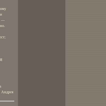
тому
 и
, —
но.
ест;
 Я
а
а Андрея