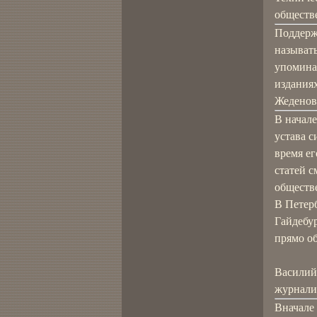
обществе
Поддерж
называт
упомина
изданиях
Жеденов
В начале
устава 
время е
статей с
обществ
В Петерб
Гайдебу
прямо об
Василий
журнали
Вначале