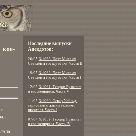
Последние выпуски
 кое-
Анекдотов:
20/05
№1063. Поэт Михаил
Светлов и его шуточки. Часть II
19/05
№1062. Поэт Михаил
Светлов и его шуточки. Часть I
12/05
№1061. Теодор Рузвельт
и его женщины. Часть V
11/05
№1060. Оскар Уайльд:
зарисовки о жизни великого
 в
писателя. Часть I
а, а
07/04
№1059. Теодор Рузвельт
и его женщины. Часть IV
ла за