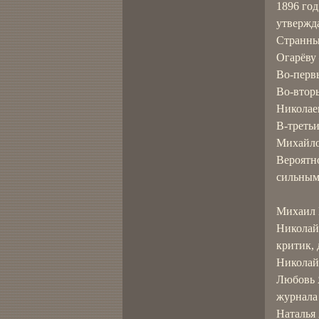
1896 го
утвержд
Странный
Огарёву
Во-первы
Во-втор
Николае
В-треть
Михайло
Вероятно
сильным
Михаил 
Николай
критик, 
Николай
Любовь 
журнала
Наталья 