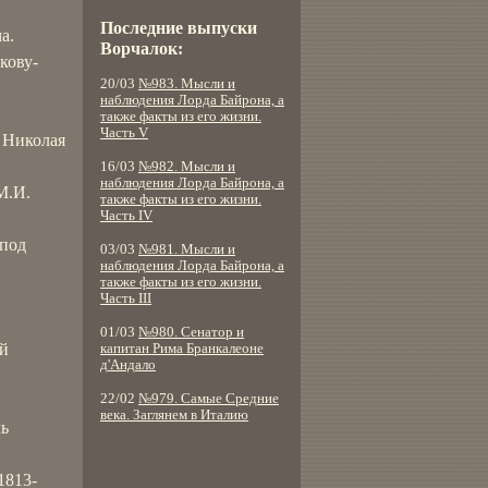
Последние выпуски
а.
Ворчалок:
кову-
20/03
№983. Мысли и
наблюдения Лорда Байрона, а
также факты из его жизни.
Часть V
 Николая
16/03
№982. Мысли и
наблюдения Лорда Байрона, а
М.И.
также факты из его жизни.
Часть IV
 под
03/03
№981. Мысли и
наблюдения Лорда Байрона, а
также факты из его жизни.
Часть III
01/03
№980. Сенатор и
ый
капитан Рима Бранкалеоне
д'Андало
22/02
№979. Самые Средние
века. Заглянем в Италию
ль
1813-