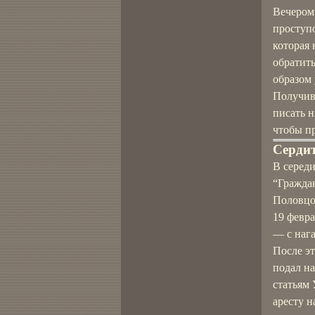
Вечером 
проступо
которая 
обратит
образом
Получив 
писать н
чтобы пр
Серди
В середи
“Граждан
Половцо
19 февра
— с наг
После э
подал н
статьям 
аресту н