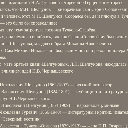
д воспоминаний Н.А. Тучковой-Огарёвой о Герцене, в которых
алось, что М.Н. Шелгунов — внебрачный сын Серно-Соловьёвич
 человек, этот М.Н. Шелгунов. Собрался бы, да и плюнул в Туч
 — это было бы справедливее.
х, эту тему затронула госпожа Тучкова-Огарёва.
ых, она немного ошиблась, так как Серно-Соловьёвич был отцом
вича Шелгунова, младшего брата Михаила Николаевича.
их, Сам Михаил Николаевич был сыном поэта и революционера 
ва.
, мать братьев квази-Шелгуновых, Л.П. Шелгунова, находилась
 влиянием идей Н.В. Чернышевского.
Николаевич Шелгунов (1862-1897) — русский литератор.
 Васильевич Шелгунов (1824-1891) — публицист и литературн
друг Н.Г. Чернышевского.
 Николаевич Шелгунов (1864-1909) — народоволец, мичман.
Яковлевна Гуревич (1866-1940) — литературный критик, издате
 “Северный вестник”.
Алексеевна Тучкова-Огарёва (1829-1913) — жена Н.П. Огарёва (