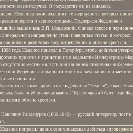
нности он не получил. О государстве я и не заикаюсь.
ивали Жеденова такие издания и те журналисты, которых приня
ь реакционерами и черносотенцами. Поддержал Жеденова и
вшийся выше князь В.П. Мещерский. Однако вскоре в периодич
 либерального направления стали появляться статьи, в которых
а обвиняли в различных злоупотреблениях и обмане крестьян.
 1896 года Жеденов приехал в Петербург, чтобы добиться утвер
сиротских приютов и принятии их в ведомство Императрицы Ма
го отсутствия местные власти под влиянием столичных либераль
местили Жеденова с должности земского начальника и отменили 
енные начинания.
урге в то же самое время в еженедельнике “Неделя”, издаваемы
ровым, была опубликована заметка “Красноярский бунт”, где Же
винялся в обмане крестьян.
 Павлович Гайдебуров (1866-1940) — русский литератор, поэт и
ст.
 Жеденов попросил двоих своих знакомых добиться опровержен