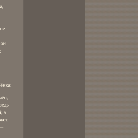
а,
мне
 он
;
ёнка:
мён,
ведь
; а
жет.
 —