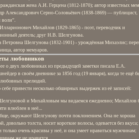
гражданская жена А.И. Герцена (1812-1870); автор известных ме
др Александрович Серно-Соловьёвич (1838-1869) — публицист,
 воли”.
Илларионович Михайлов (1829-1865) - поэт, переводчик и
ионный деятель; друг Н.В. Шелгунова.
 Петровна Шелгунова (1832-1901) - урождённая Михаэлис; пере
ница, автор мемуаров.
еты любовников
ее о двух любовниках из предыдущей заметки писала Е.А.
ейдер в своём дневнике за 1856 год (19 января), когда те ещё б
 любовных прелюдий.
 себе привести несколько обширных выдержек из её записей:
Шелгуновой и Михайловым мы видаемся ежедневно; Михайлов 
яти влюблен в неё...
бще, окружают Шелгунову почти поклонением. Она не хороша
ой, довольно толста, носит короткие волосы, одевается без вкуса;
и только очень красивы у неё, и она умеет нравиться мужчинам;
щинам же не нравится...