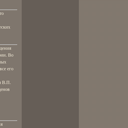
то
еских
ждения
рии. Во
ных
все его
м В.П.
денов
ия