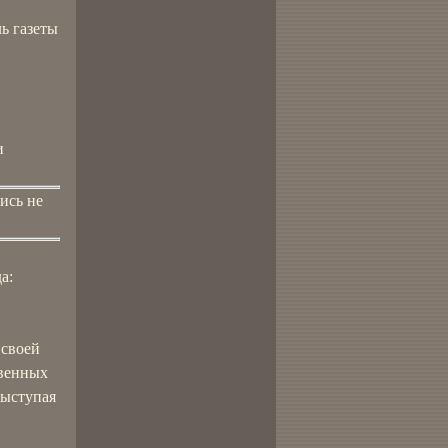
ь газеты
и
ись не
а:
 своей
твенных
выступая