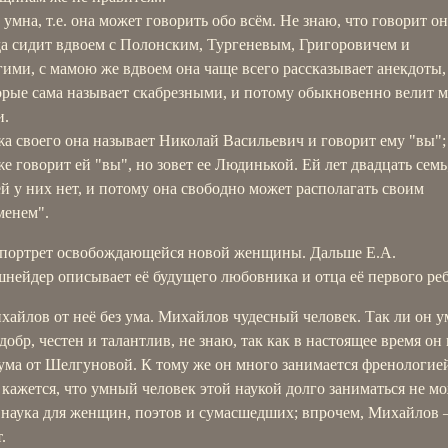
 умна, т.е. она может говорить обо всём. Не знаю, что говорит он
да сидит вдвоем с Полонским, Тургеневым, Григоровичем и
гими, с мамою же вдвоем она чаще всего рассказывает анекдоты,
орые сама называет скабрезными, и потому обыкновенно велит 
и.
а своего она называет Николай Васильевич и говорит ему "вы";
же говорит ей "вы", но зовет ее Людинькой. Ей лет двадцать семь
ей у них нет, и потому она свободно может располагать своим
менем".
 портрет освобождающейся новой женщины. Дальше Е.А.
нейдер описывает её будущего любовника и отца её первого реб
хайлов от неё без ума. Михайлов чудесный человек. Так ли он у
добр, честен и талантлив, не знаю, так как в настоящее время он 
 ума от Шелгуновой. К тому же он много занимается френологией
 кажется, что умный человек этой наукой долго заниматься не мо
 наука для женщин, поэтов и сумасшедших; впрочем, Михайлов
.