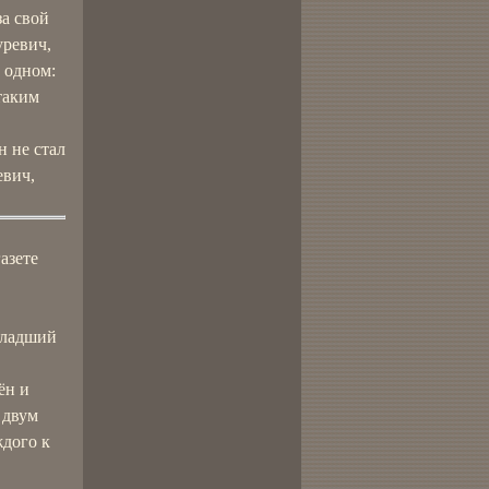
за свой
уревич,
 одном:
таким
н не стал
евич,
азете
младший
ён и
 двум
ждого к