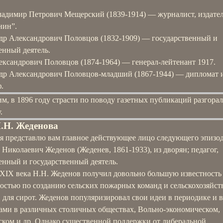
ладимир Петрович Мещерский (1839-1914) — журналист, издател
нин”.
др Александрович Половцов (1832-1909) — государственный и
енный деятель.
ександрович Половцов (1874-1964) — генерал-лейтенант 1917.
др Александрович Половцов-младший (1867-1944) — дипломат 
.
м, в 1896 году страсти по поводу газетных публикаций разгорал
.
.Н. Жеденова
 я представлю вам главное действующее лицо следующего эпизод
Николаевич Жеденов (Жеденев, 1861-1933), из дворян; педагог,
енный и государственный деятель.
 XIX века Н.Н. Жеденов получил довольно большую известность
ностью по созданию сельских пожарных команд и сельскохозяйс
 для сирот. Жеденов популяризировал свои идеи в периодике и 
дами в различных столичных обществах, Вольно-экономическом,
ском и др. Однако существенной поддержки от либеральной