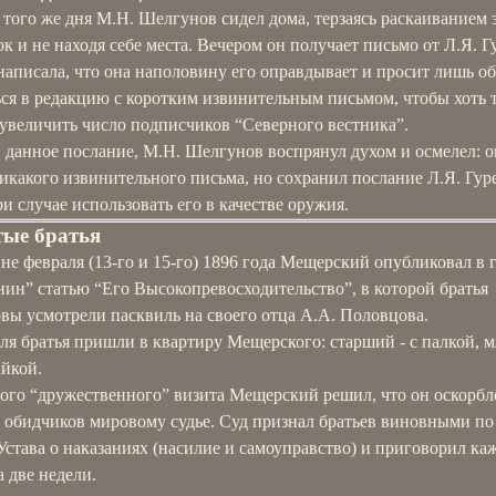
того же дня М.Н. Шелгунов сидел дома, терзаясь раскаиванием 
к и не находя себе места. Вечером он получает письмо от Л.Я. Г
написала, что она наполовину его оправдывает и просит лишь об
ься в редакцию с коротким извинительным письмом, чтобы хоть 
 увеличить число подписчиков “Северного вестника”.
данное послание, М.Н. Шелгунов воспрянул духом и осмелел: о
икакого извинительного письма, но сохранил послание Л.Я. Гур
и случае использовать его в качестве оружия.
тые братья
не февраля (13-го и 15-го) 1896 года Мещерский опубликовал в г
ин” статью “Его Высокопревосходительство”, в которой братья
вы усмотрели пасквиль на своего отца А.А. Половцова.
ля братья пришли в квартиру Мещерского: старший - с палкой, 
айкой.
того “дружественного” визита Мещерский решил, что он оскорбл
а обидчиков мировому судье. Суд признал братьев виновными по
Устава о наказаниях (насилие и самоуправство) и приговорил ка
а две недели.