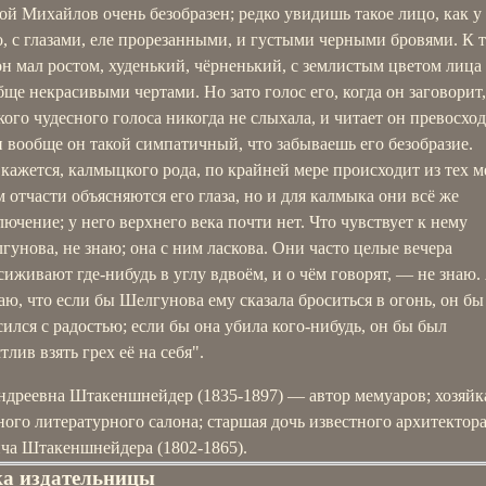
ой Михайлов очень безобразен; редко увидишь такое лицо, как у
о, с глазами, еле прорезанными, и густыми черными бровями. К 
он мал ростом, худенький, чёрненький, с землистым цветом лица
бще некрасивыми чертами. Но зато голос его, когда он заговорит
акого чудесного голоса никогда не слыхала, и читает он превосход
и вообще он такой симпатичный, что забываешь его безобразие.
 кажется, калмыцкого рода, по крайней мере происходит из тех м
м отчасти объясняются его глаза, но и для калмыка они всё же
лючение; у него верхнего века почти нет. Что чувствует к нему
гунова, не знаю; она с ним ласкова. Они часто целые вечера
сиживают где-нибудь в углу вдвоём, и о чём говорят, — не знаю.
аю, что если бы Шелгунова ему сказала броситься в огонь, он бы
сился с радостью; если бы она убила кого-нибудь, он бы был
тлив взять грех её на себя".
ндреевна Штакеншнейдер (1835-1897) — автор мемуаров; хозяйк
ого литературного салона; старшая дочь известного архитектор
ча Штакеншнейдера (1802-1865).
а издательницы