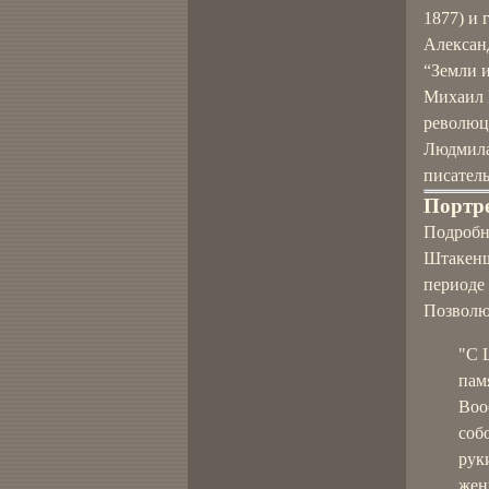
1877) и 
Алексан
“Земли и
Михаил 
революц
Людмила
писатель
Портр
Подробн
Штакеншн
периоде
Позволю
"С 
пам
Воо
соб
рук
жен