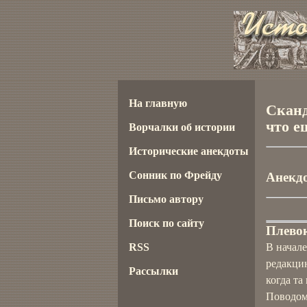
На главную
Сканд
что ещ
Ворчалки об истории
Исторические анекдоты
Сонник по Фрейду
Анекдо
Письмо автору
Поиск по сайту
Плево
RSS
В начале
редакцию
Рассылки
когда та
Поводом