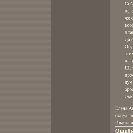
Соб
нег
же 
воо
я т
Да 
Он,
эти
иск
Шел
про
дум
бро
счас
Елена А
популярн
Иванови
Ошибк