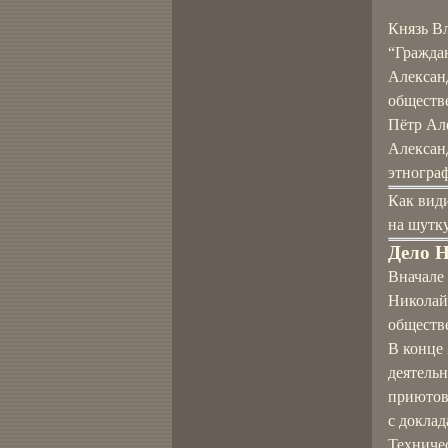
Князь В
“Гражда
Алексан
обществ
Пётр Ал
Алексан
этнограф
Как види
на шутку
Дело Н
Вначале
Николай 
обществ
В конце
деятель
приютов
с докла
Техниче