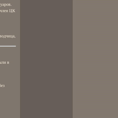
муаров.
 член ЦК
водчица,
ыли в
без